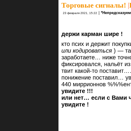
Торговые сигналы!
|
|
*Непредсказуе
23 февраля 2021, 15:22
держи карман шире !
кто псих и держит покуп
или кодироваться
) — та
заработаете… ниже точно
фиксировался, нальёт из
твит какой-то поставит…
понижение поставил… ув
440 миррионнов %%%ент
увидите !!!
или нет… если с Вами 
увидите !