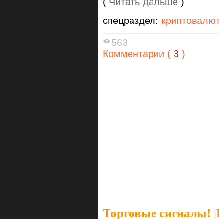
(
Читать дальше
)
спецраздел:
криптовалю
563
Комментарии (
3
)
Торговые сигналы!
|