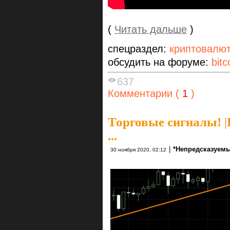
(
Читать дальше
)
спецраздел:
криптовалю
обсудить на форуме:
bitc
637
Комментарии (
1
)
Торговые сигналы!
|
...
|
*Непредсказуемы
30 ноября 2020, 02:12