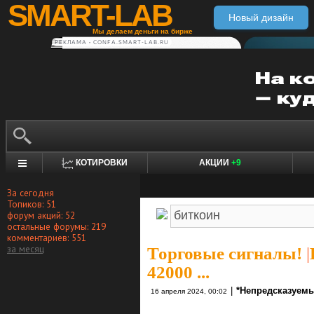
SMART-LAB
Новый дизайн
Мы делаем деньги на бирже
РЕКЛАМА • CONFA.SMART-LAB.RU
КОТИРОВКИ
АКЦИИ
+9
За сегодня
Топиков: 51
форум акций: 52
остальные форумы: 219
комментариев: 551
за месяц
Торговые сигналы!
|
42000 ...
|
*Непредсказуемы
16 апреля 2024, 00:02