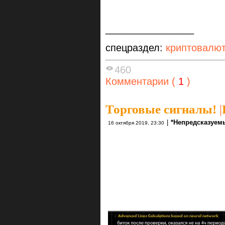
________________
спецраздел:
криптовалю
460
Комментарии (
1
)
Торговые сигналы!
|
|
*Непредсказуем
16 октября 2019, 23:30