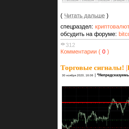
(
Читать дальше
)
спецраздел:
криптовалю
обсудить на форуме:
bitc
312
Комментарии (
0
)
Торговые сигналы!
|
|
*Непредсказуемы
30 ноября 2020, 16:06