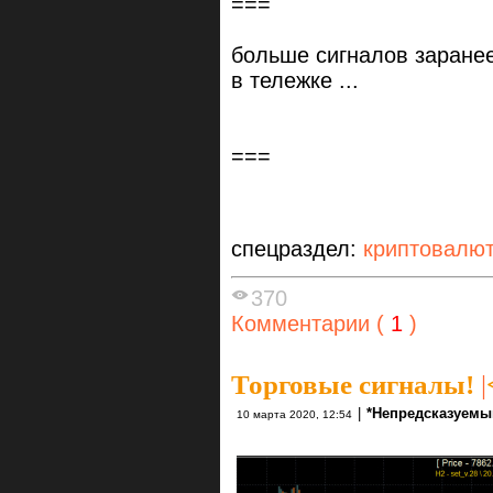
===
больше сигналов заране
в тележке ...
===
спецраздел:
криптовалю
370
Комментарии (
1
)
Торговые сигналы!
|
|
*Непредсказуемы
10 марта 2020, 12:54