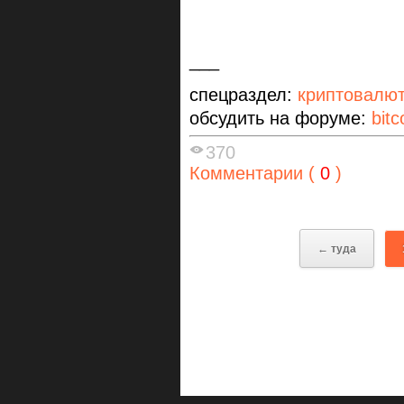
___
спецраздел:
криптовалю
обсудить на форуме:
bitc
370
Комментарии (
0
)
← туда