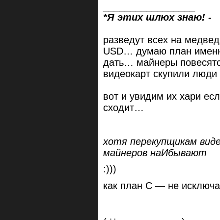
_________________
*Я этих шлюх знаю! -
разведут всех на медведя
USD… думаю план именно 
дать… майнеры повесятс
видеокарт скупили люди 
вот и увидим их хари ес
сходит…
хотя перекупщикам виде
майнеров наИбывают
:)))
как план C — не исклю