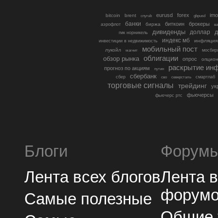
eurusd
forex
imo
bitcoin
brent
cnyrub
gbpusd
банки
биткоин
брокеры
биржа
аэрофлот
в
дивиденды
доллар
д
гмк норникель
индекс мб
инфляция
инвестиции в недвижимость
мобильный пост
лукойл
мосбир
магнит
облигации
обзор рынка
опрос
опцио
раскрытие ин
прогноз по акциям
путин
сбербанк
сбер
северсталь
смартлаб
сво
торговые сигналы
трейдинг
ук
фьючерсы
фьючерс ртс
Блоги
Форум
Лента всех блогов
Лента 
форум
Самые полезные
Общие