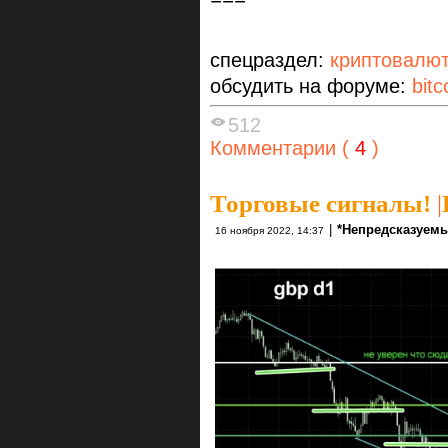
спецраздел:
криптовалю
обсудить на форуме:
bitc
512
Комментарии (
4
)
Торговые сигналы!
|
|
*Непредсказуемы
16 ноября 2022, 14:37