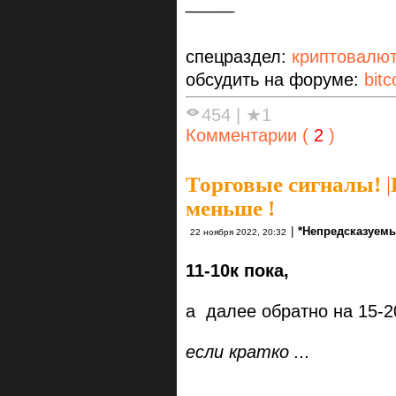
_____
спецраздел:
криптовалю
обсудить на форуме:
bitc
454
|
★1
Комментарии (
2
)
Торговые сигналы!
|
меньше !
|
*Непредсказуемы
22 ноября 2022, 20:32
11-10к пока,
а далее обратно на 15-2
если кратко ...