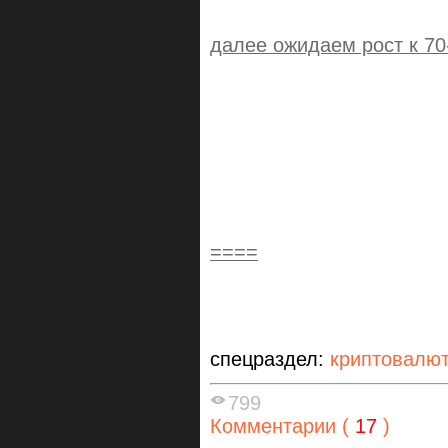
далее ожидаем рост к 70
====
спецраздел:
криптовалю
799
Комментарии (
17
)