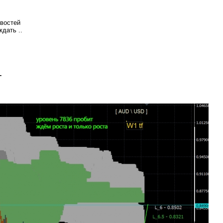
овостей
дать ..
-