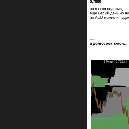
0,7800
но я пока подожду,
ещё целый день но н
по AUD можно и подож
----
а долгосрок такой… 