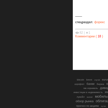
____
спецраздел:
форекс
82
|
★1
Комментарии (
18
)
euru
bitcoin
brent
cnyrub
банки
б
биржа
аэрофлот
диви
гмк норникель
ин
инвестиции в недвижимость
мобиль
лукойл
магнит
облига
обзор рынка
прогноз по акциям
путин