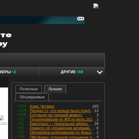
ОКЕРЫ
+2
ДРУГИЕ
+69
Полезные
Лучшие
Обсуждаемые
+144
Азия. Четверг.
165
+104
Продал то, что нельзя было покупать. Изменения в портфеле
14
+100
Ситуация на текущий момент
3
+71
Грузоперевозки по ЖД за июль 2026 г. — четвёртый месяц подряд роста, чёрные металлы на уровне прошлого года, а каменный уголь в плюсе.
1
+71
Евротранс — гениальная афера. Собрал с инвесторов денег, выплатил дивидендов больше текущей капитализации и ушёл в дефолт
28
+55
Немного об управлении активами. Для заинтересованных
6
+53
Обновляем информацию по Диасофту: дивиденды и выкуп
2
+50
4
📺М.Видео: успешное погашение любимого флоатера