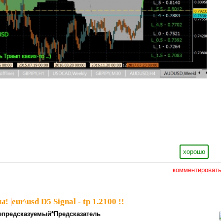
хорошо
комментироват
ы!
|
eur\usd D5 Signal - tp 1.2100 !!
епредсказуемый*Предсказатель