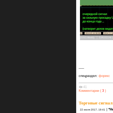
___
спецраздел:
форекс
41
Комментарии (
3
)
Торговые сигнал
|
*Н
22 июля 2017, 19:41