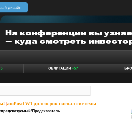
вый дизайн
35
ОБЛИГАЦИИ
+57
БР
ы!
|
aud\usd W1 долгосрок сигнал системы
епредсказуемый*Предсказатель