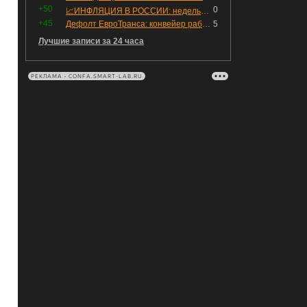
+50
0
📈ИНФЛЯЦИЯ В РОССИИ: недельная дефляция, но в годовом выражении рост 😢
+45
Дефолт ЕвроТранса: конвейер работает исправно
5
Лучшие записи за 24 часа
РЕКЛАМА • CONFA.SMART-LAB.RU