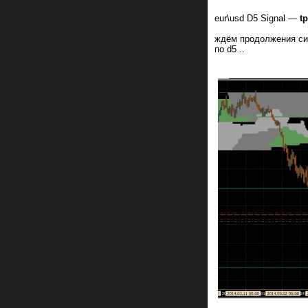
eur\usd D5 Signal —
tp
ждём продолжения си
по d5 ..