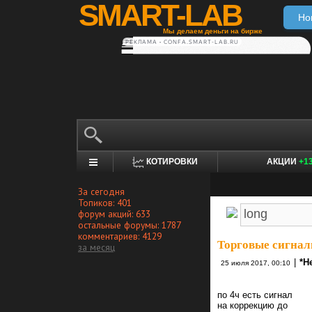
SMART-LAB
Но
Мы делаем деньги на бирже
РЕКЛАМА • CONFA.SMART-LAB.RU
КОТИРОВКИ
АКЦИИ
+1
За сегодня
Топиков: 401
форум акций: 633
остальные форумы: 1787
комментариев: 4129
Торговые сигнал
за месяц
|
*Н
25 июля 2017, 00:10
по 4ч есть сигнал
на коррекцию до