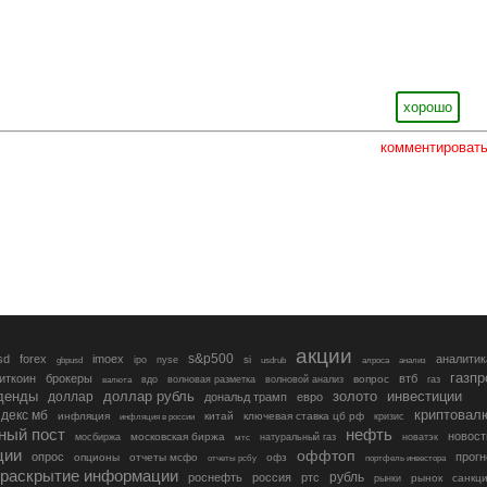
хорошо
комментироват
акции
s&p500
sd
forex
imoex
аналитик
si
gbpusd
ipo
nyse
usdrub
алроса
анализ
газп
иткоин
брокеры
втб
вопрос
валюта
вдо
волновая разметка
волновой анализ
газ
денды
золото
инвестиции
доллар
доллар рубль
дональд трамп
евро
криптовал
декс мб
инфляция
китай
ключевая ставка цб рф
кризис
инфляция в россии
ный пост
нефть
новост
московская биржа
мосбиржа
мтс
натуральный газ
новатэк
ции
оффтоп
опрос
прогн
опционы
отчеты мсфо
офз
портфель инвестора
отчеты рсбу
раскрытие информации
рубль
роснефть
россия
ртс
рынок
санкц
рынки