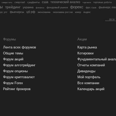
сша
технический анализ
сущфакты
торговые роботы
северсталь
смартлаб
торговля
лы
трейдинг
форекс
украина
фьючерс mix
фондовый рынок
фрс сша
финансы
цб рф
фьючерсы
экономика
рс ртс
экономика россии
юмор
яндекс
....все
Форумы
Акции
Лента всех форумов
Карта рынка
Общие темы
Котировки
Форум акций
Фундаментальный анал
Форум алготрейдинг
Отчеты компаний
Форум опционы
Дивиденды
Форум криптовалют
Мой портфель
Форум Forex
Все компании
Рейтинг брокеров
Календарь акций