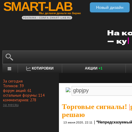
SMART-LAB
Новый дизайн
Мы делаем деньги на бирже
РЕКЛАМА • CONFA.SMART-LAB.RU
КОТИРОВКИ
АКЦИИ
+1
За сегодня
Топиков: 39
форум акций: 61
остальные форумы: 114
комментариев: 278
за месяц
Торговые сигналы!
|
решаю
|
*Непредсказуемый
13 июня 2020, 22:11