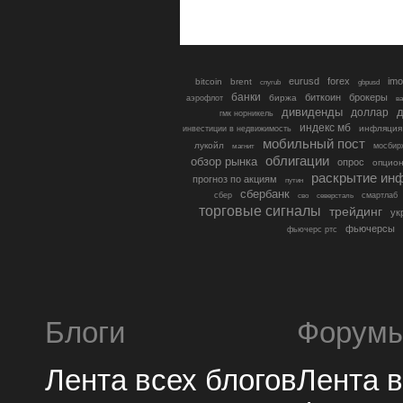
eurusd
forex
imo
bitcoin
brent
cnyrub
gbpusd
банки
биткоин
брокеры
биржа
аэрофлот
в
дивиденды
доллар
д
гмк норникель
индекс мб
инфляция
инвестиции в недвижимость
мобильный пост
лукойл
мосбир
магнит
облигации
обзор рынка
опрос
опцио
раскрытие ин
прогноз по акциям
путин
сбербанк
сбер
северсталь
смартлаб
сво
торговые сигналы
трейдинг
ук
фьючерсы
фьючерс ртс
Блоги
Форум
Лента всех блогов
Лента 