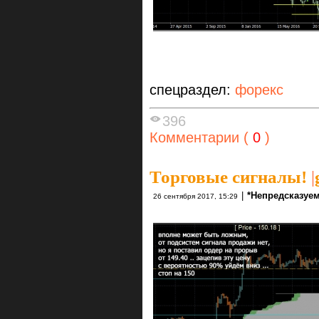
спецраздел:
форекс
396
Комментарии (
0
)
Торговые сигналы!
|
|
*Непредсказуе
26 сентября 2017, 15:29