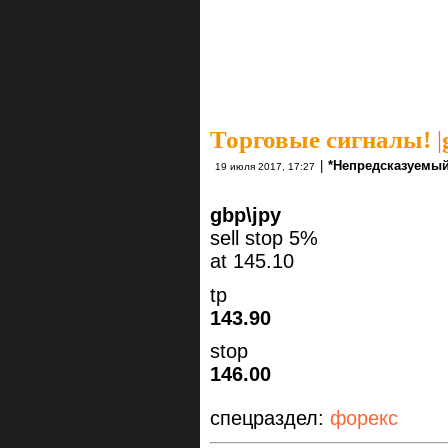
Торговые сигналы!
|
|
*Непредсказуемый
19 июля 2017, 17:27
gbp\jpy
sell stop 5%
at 145.10
tp
143.90
stop
146.00
спецраздел:
форекс