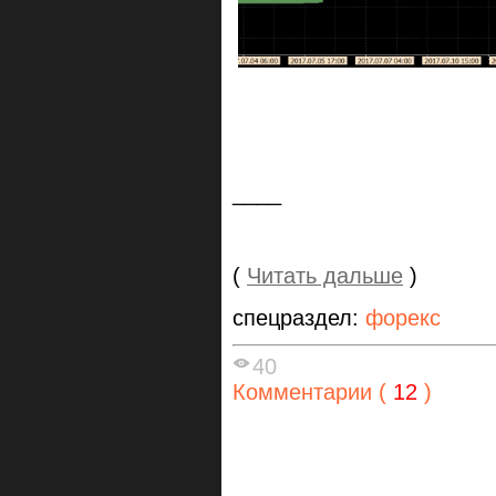
____
(
Читать дальше
)
спецраздел:
форекс
40
Комментарии (
12
)