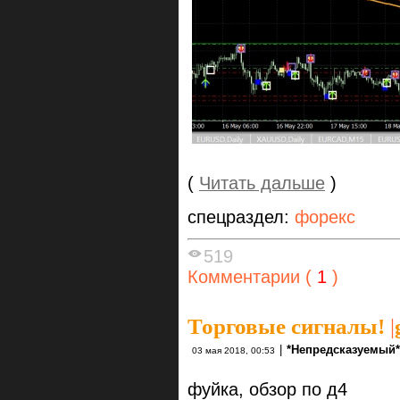
(
Читать дальше
)
спецраздел:
форекс
519
Комментарии (
1
)
Торговые сигналы!
|
|
*Непредсказуемый*
03 мая 2018, 00:53
фуйка, обзор по д4