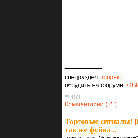
___________
спецраздел:
форекс
обсудить на форуме:
GB
403
Комментарии (
4
)
Торговые сигналы!
|
так же фуйка ..
|
*Непредсказуемый*
22 мая 2018, 19:46