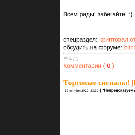
Всем рады! забегайте! :)
спецраздел:
криптовалю
обсудить на форуме:
bitc
471
Комментарии (
0
)
Торговые сигналы!
|
|
*Непредсказуем
16 октября 2019, 23:30