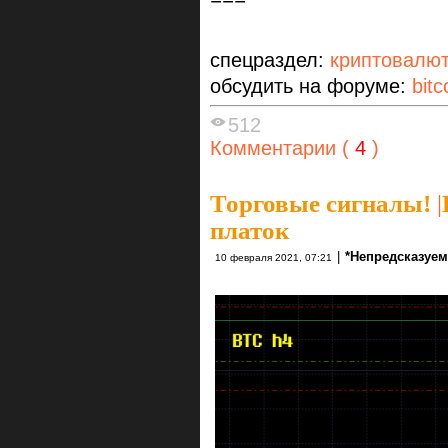
спецраздел:
криптовалю
обсудить на форуме:
bitc
512
Комментарии (
4
)
Торговые сигналы!
|
платок
|
*Непредсказуе
10 февраля 2021, 07:21