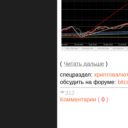
(
Читать дальше
)
спецраздел:
криптовалю
обсудить на форуме:
bitc
312
Комментарии (
0
)