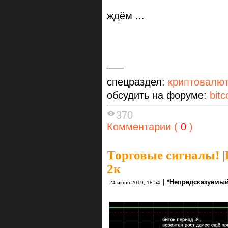
ждём ...
___
спецраздел:
криптовалю
обсудить на форуме:
bitc
370
Комментарии (
0
)
Торговые сигналы!
|
2к
|
*Непредсказуемый
24 июня 2019, 18:54