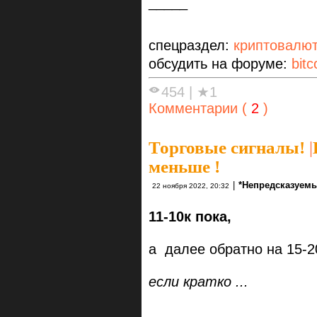
_____
спецраздел:
криптовалю
обсудить на форуме:
bitc
454
|
★1
Комментарии (
2
)
Торговые сигналы!
|
меньше !
|
*Непредсказуемы
22 ноября 2022, 20:32
11-10к пока,
а далее обратно на 15-2
если кратко ...