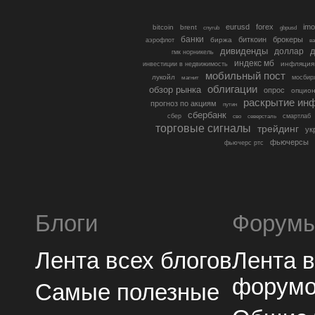
eurusd
forex
imo
bitcoin
brent
cnyrub
gbpusd
банки
биткоин
брокеры
биржа
аэрофлот
в
дивиденды
доллар
д
гмк норникель
индекс мб
инфляция
инвестиции в недвижимость
мобильный пост
лукойл
мосбир
магнит
облигации
обзор рынка
опрос
опцио
раскрытие ин
прогноз по акциям
путин
сбербанк
сбер
северсталь
смартлаб
сво
торговые сигналы
трейдинг
ук
фьючерсы
фьючерс ртс
Блоги
Форум
Лента всех блогов
Лента 
форум
Самые полезные