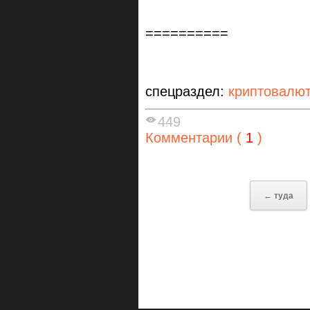
==========
спецраздел:
криптовалю
449
Комментарии (
1
)
← туда