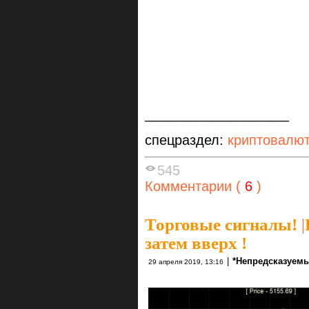
___________________
спецраздел:
криптовалю
545
Комментарии (
6
)
Торговые сигналы!
|
затем вверх !
|
*Непредсказуемы
29 апреля 2019, 13:16