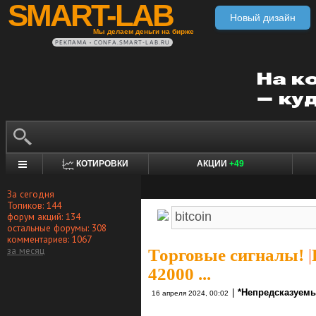
SMART-LAB
Новый дизайн
Мы делаем деньги на бирже
РЕКЛАМА • CONFA.SMART-LAB.RU
КОТИРОВКИ
АКЦИИ
+49
За сегодня
Топиков: 144
форум акций: 134
остальные форумы: 308
комментариев: 1067
за месяц
Торговые сигналы!
|
42000 ...
|
*Непредсказуемы
16 апреля 2024, 00:02