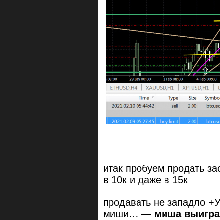
итак пробуем продать за
в 10к и даже в 15к
продавать не западло +У
миши… —
миша выигра