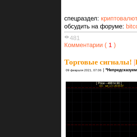
спецраздел:
криптовалю
обсудить на форуме:
bitc
481
Комментарии (
1
)
Торговые сигналы!
|
|
*Непредсказуе
09 февраля 2021, 07:06