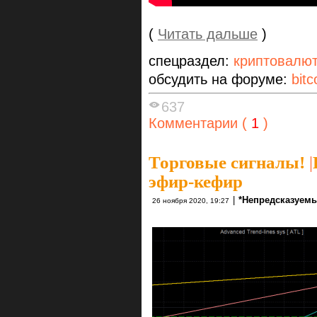
(
Читать дальше
)
спецраздел:
криптовалю
обсудить на форуме:
bitc
637
Комментарии (
1
)
Торговые сигналы!
|
эфир-кефир
|
*Непредсказуемы
26 ноября 2020, 19:27