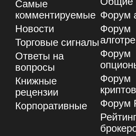
Общие
Самые
комментируемые
Форум 
Новости
Форум
алготре
Торговые сигналы
Форум
Ответы на
опцион
вопросы
Форум
Книжные
крипто
рецензии
Форум 
Корпоративные
Рейтин
брокер