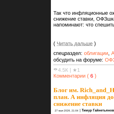
Так что инфляционные о
снижение ставки, ОФЗшк
напоминают: что спешит
(
Читать дальше
)
спецраздел:
облигации
,
А
обсудить на форуме:
ОФЗ
4.5К
|
★1
Комментарии (
6
)
Блог им. Rich_and_
план. А инфляция до
снижение ставки
|
Тимур Гайнетьянов
27 мая 2026, 21:04