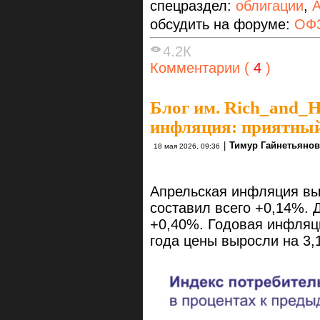
спецраздел:
облигации
,
А
обсудить на форуме:
ОФЗ
4.2К
Комментарии (
4
)
Блог им. Rich_and_
инфляция: приятны
|
Тимур Гайнетьянов
18 мая 2026, 09:36
Апрельская инфляция вы
составил всего +0,14%. 
+0,40%. Годовая инфляц
года цены выросли на 3,