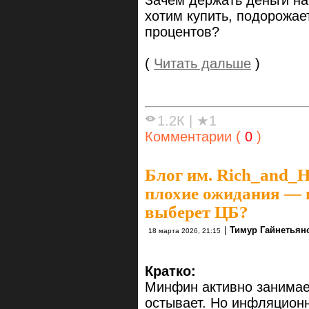
хотим купить, подорожае
процентов?
(
Читать дальше
)
1.2К
|
★1
Комментарии (
0
)
Блог им. Rich_and_
плохие ожидания — и
выберет ЦБ?
|
Тимур Гайнетьян
18 марта 2026, 21:15
Кратко:
Минфин активно занимае
остывает. Но инфляцион