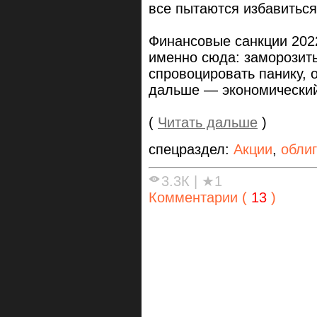
все пытаются избавиться
Финансовые санкции 202
именно сюда: заморозить
спровоцировать панику, 
дальше — экономический
(
Читать дальше
)
спецраздел:
Акции
,
обли
3.3К
|
★1
Комментарии (
13
)