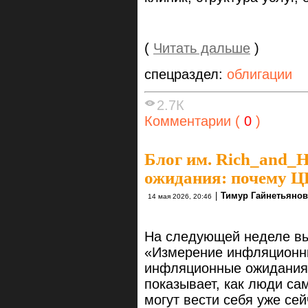
(
Читать дальше
)
спецраздел:
облигации
2.7К
Комментарии (
0
)
Блог им. Rich_and_
ожидания: почему ЦБ
|
Тимур Гайнетьянов
14 мая 2026, 20:46
На следующей неделе вы
«Измерение инфляционны
инфляционные ожидания 
показывает, как люди са
могут вести себя уже се