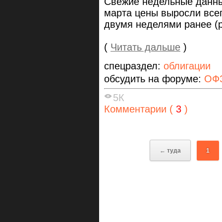
Свежие недельные данные
марта цены выросли все
двумя неделями ранее (р
(
Читать дальше
)
спецраздел:
облигации
обсудить на форуме:
ОФЗ
5К
Комментарии (
3
)
← туда
1