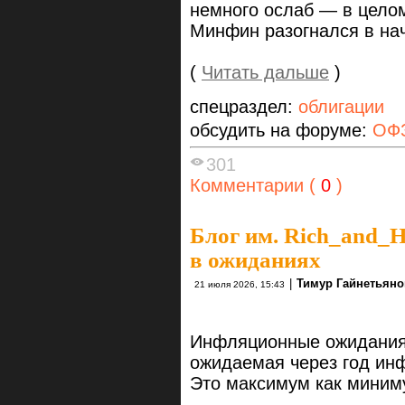
немного ослаб — в целом
Минфин разогнался в на
(
Читать дальше
)
спецраздел:
облигации
обсудить на форуме:
ОФЗ
301
Комментарии (
0
)
Блог им. Rich_and_
в ожиданиях
|
Тимур Гайнетьяно
21 июля 2026, 15:43
Инфляционные ожидания 
ожидаемая через год ин
Это максимум как миниму