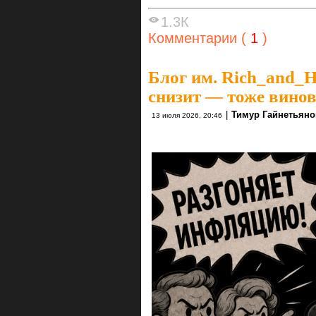
1.3К
Комментарии (
1
)
Блог им. Rich_and_
снизит — тоже винов
|
Тимур Гайнетьяно
13 июля 2026, 20:46