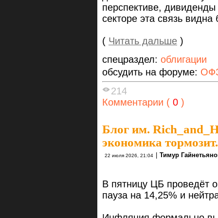
перспективе, дивиденды 
секторе эта связь видна 
(
Читать дальше
)
спецраздел:
облигации
обсудить на форуме:
ОФЗ
214
Комментарии (
0
)
Блог им. Rich_and_
экономика тормозит.
|
Тимур Гайнетьяно
22 июля 2026, 21:04
В пятницу ЦБ проведёт 
пауза на 14,25% и нейтр
Инфляция формально выг