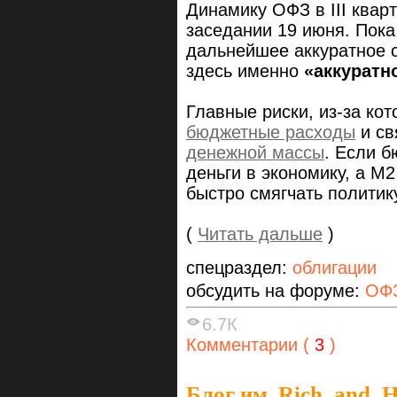
Динамику ОФЗ в III квар
заседании 19 июня. Пок
дальнейшее аккуратное 
здесь именно
«аккуратн
Главные риски, из-за ко
бюджетные расходы
и св
денежной массы
. Если б
деньги в экономику, а M2
быстро смягчать политик
(
Читать дальше
)
спецраздел:
облигации
обсудить на форуме:
ОФЗ
6.7К
Комментарии (
3
)
Блог им. Rich_and_