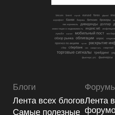
eurusd
forex
imo
bitcoin
brent
cnyrub
gbpusd
банки
биткоин
брокеры
биржа
аэрофлот
в
дивиденды
доллар
д
гмк норникель
индекс мб
инфляция
инвестиции в недвижимость
мобильный пост
лукойл
мосбир
магнит
облигации
обзор рынка
опрос
опцио
раскрытие ин
прогноз по акциям
путин
сбербанк
сбер
северсталь
смартлаб
сво
торговые сигналы
трейдинг
ук
фьючерсы
фьючерс ртс
Блоги
Форум
Лента всех блогов
Лента 
форум
Самые полезные