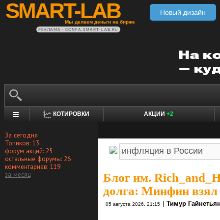
SMART-LAB
Новый дизайн
Мы делаем деньги на бирже
РЕКЛАМА • CONFA.SMART-LAB.RU
КОТИРОВКИ
АКЦИИ
+2
За сегодня
Топиков: 13
форум акций: 25
остальные форумы: 26
комментариев: 119
за месяц
Блог им. Rich_and_
долга: Минфин взял 
|
Тимур Гайнетья
05 августа 2026, 21:15