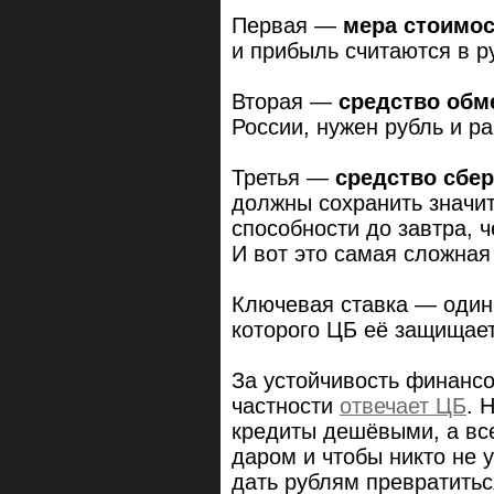
Первая —
мера стоимо
и прибыль считаются в р
Вторая —
средство обм
России, нужен рубль и р
Третья —
средство сбе
должны сохранить значит
способности до завтра, 
И вот это самая сложная
Ключевая ставка — один
которого ЦБ её защищает
За устойчивость финанс
частности
отвечает ЦБ
. 
кредиты дешёвыми, а вс
даром и чтобы никто не 
дать рублям превратитьс