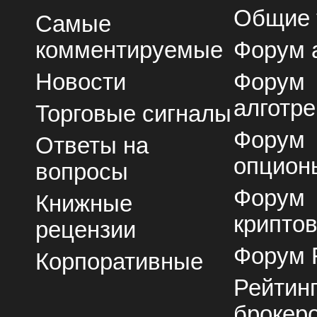
Общие
Самые
комментируемые
Форум 
Новости
Форум
алготре
Торговые сигналы
Форум
Ответы на
опцион
вопросы
Форум
Книжные
крипто
рецензии
Форум 
Корпоративные
Рейтин
брокер