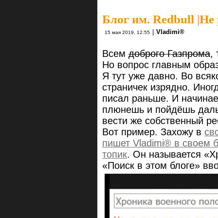
Блог им. Redbull
|
Не 
|
Vlаdimi®
15 мая 2019, 12:55
Всем
доброго Газпрома
,
Но вопрос главным обра
Я тут уже давно. Во всяк
страничек изрядно. Иногд
писал раньше. И начина
плюнешь и пойдёшь дальш
вести же собственный ре
Вот пример. Захожу в
св
пишет Vlаdimi® в своем 
топик
. Он называется «Х
«Поиск в этом блоге» вв