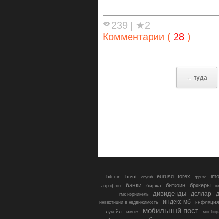
239
|
★2
Комментарии (
28
)
← туда
eurusd
forex
imo
bitcoin
brent
cnyrub
gbpusd
банки
биткоин
брокеры
биржа
аэрофлот
в
дивиденды
доллар
д
гмк норникель
индекс мб
инфляция
инвестиции в недвижимость
мобильный пост
лукойл
мосбир
магнит