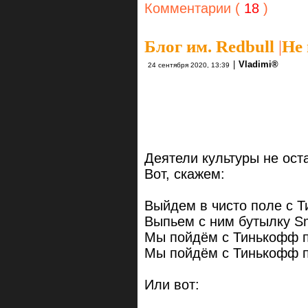
Комментарии (
18
)
Блог им. Redbull
|
Не
|
Vlаdimi®
24 сентября 2020, 13:39
То ли 
То ли е
Т. М
Деятели культуры не ост
Вот, скажем:
Выйдем в чисто поле с 
Выпьем с ним бутылку Sm
Мы пойдём с Тинькофф п
Мы пойдём с Тинькофф 
Или вот: