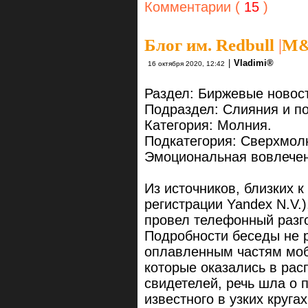
Комментарии (
15
)
Блог им. Redbull
|
M&A
|
Vlаdimi®
16 октября 2020, 12:42
Раздел: Биржевые новос
Подраздел: Слияния и п
Категория: Молния.
Подкатегория: Сверхмол
Эмоциональная вовлечен
Из источников, близких 
регистрации Yandex N.V.)
провел телефонный разг
Подробности беседы не р
оплавленным частям моб
которые оказались в ра
свидетелей, речь шла о 
известного в узких кругах 