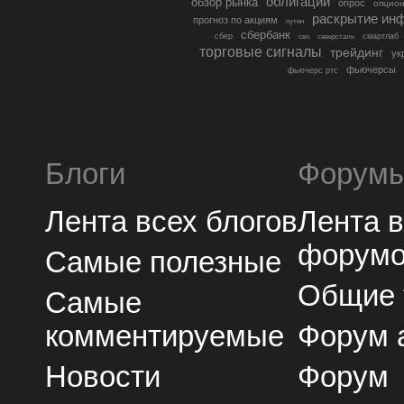
облигации
обзор рынка
опрос
опцио
раскрытие ин
прогноз по акциям
путин
сбербанк
сбер
северсталь
смартлаб
сво
торговые сигналы
трейдинг
ук
фьючерсы
фьючерс ртс
Блоги
Форум
Лента всех блогов
Лента 
форум
Самые полезные
Общие
Самые
комментируемые
Форум 
Новости
Форум