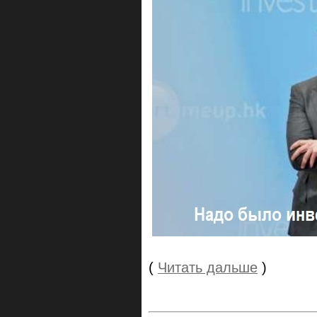
(
Читать дальше
)