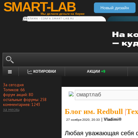
SMART-LAB
Новый дизайн
Мы делаем деньги на бирже
РЕКЛАМА • CONFA.SMART-LAB.RU
КОТИРОВКИ
АКЦИИ
+9
За сегодня
Топиков: 66
форум акций: 80
остальные форумы: 258
комментариев: 1243
за месяц
Блог им. Redbull
|
Те
|
Vlаdimi®
27 ноября 2020, 20:33
Любая уважающая себя с