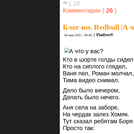
1.1К
Комментарии (
26
)
Блог им. Redbull
|
А ч
|
Vlаdimi®
04 мая 2017, 09:45
Кто в шорте голды сидел
Кто на сиплого глядел,
Ваня пел, Роман молчал,
Тима видео снимал.
Дело было вечером,
Делать было нечего.
Аня села на заборе,
На чердак залез Хомяк.
Тут сказал ребятам Боря
Просто так: