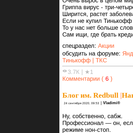
Очень вырос в целом ми
Гриппа вирус - три-четыре
Ширится, растет заболев
Если не купил Тинькофф 
То у нас нет больше слов
Сам ищи, где брать кред
спецраздел:
Акции
обсудить на форуме:
Янд
Тинькофф | ТКС
3.7К
|
★1
Комментарии (
6
)
Блог им. Redbull
|
На
|
Vlаdimi®
24 сентября 2020, 09:53
Ну, собственно, сабж.
Профессионал — он, если
режиме нон-стоп.