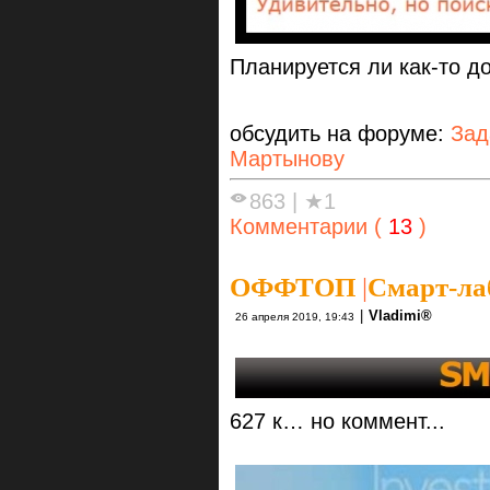
Планируется ли как-то д
обсудить на форуме:
Зад
Мартынову
863
|
★1
Комментарии (
13
)
ОФФТОП
|
Смарт-ла
|
Vlаdimi®
26 апреля 2019, 19:43
627 к… но коммент...