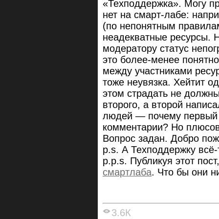
«Техподдержка». Могу пр
нет на смарт-лабе: напр
(по непонятным правила
неадекватные ресурсы. 
модератору статус непог
это более-менее понятно
между участниками ресур
тоже неувязка. Хейтит од
этом страдать не должны
второго, а второй написа
людей — почему первый 
комментарии? Но плюсов
Вопрос задан. Добро пож
p.s. А Техподдержку всё-
p.p.s. Публикуя этот пос
смартлаба
. Что бы они н
3.6К