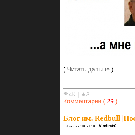
(
Читать дальше
)
4К
|
★3
Комментарии (
29
)
Блог им. Redbull
|
Пос
|
Vlаdimi®
31 июля 2019, 21:59