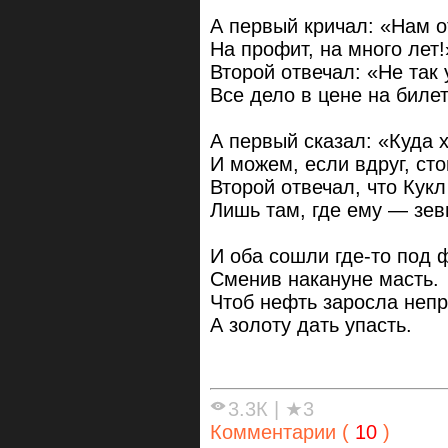
А первый кричал: «Нам о
На профит, на много лет!
Второй отвечал: «Не так 
Все дело в цене на билет
А первый сказал: «Куда 
И можем, если вдруг, сто
Второй отвечал, что Кукл
Лишь там, где ему — зев
И оба сошли где-то под 
Сменив накануне масть.
Чтоб нефть заросла неп
А золоту дать упасть.
3.3К
|
★3
Комментарии (
10
)