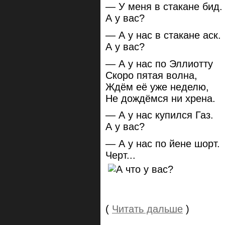
— У меня в стакане бид.
А у вас?
— А у нас в стакане аск.
А у вас?
— А у нас по Эллиотту
Скоро пятая волна,
Ждём её уже неделю,
Не дождёмся ни хрена.
— А у нас купился Газ.
А у вас?
— А у нас по йене шорт.
Черт...
(
Читать дальше
)