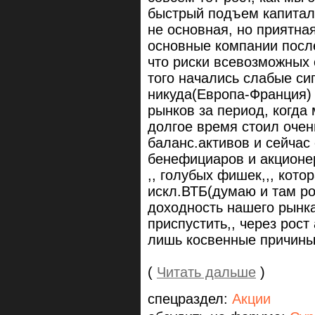
быстрый подъем капитал
не основная, но приятна
основные компании послед
что риски всевозможных 
того начались слабые си
никуда(Европа-Франция)
рынков за период, когда
долгое время стоил оче
баланс.активов и сейчас
бенефициаров и акционер
,, голубых фишек,,, кото
искл.ВТБ(думаю и там ро
доходность нашего рынка
приспустить,, через рост
лишь косвенные причины
(
Читать дальше
)
спецраздел:
Акции