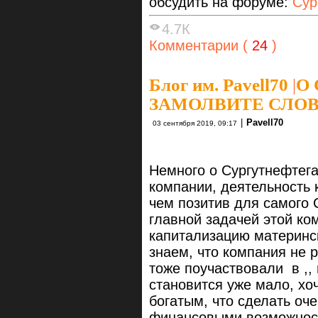
обсудить на форуме:
Сур
4.7К
Комментарии (
24
)
Блог им. Pavell70
|
О
ЗАМОЛВИТЕ СЛОВ
|
Pavell70
03 сентября 2019, 09:17
Немного о Сургутнефтег
компании, деятельность 
чем позитив для самого 
главной задачей этой ко
капитализацию материнс
знаем, что компания не 
тоже поучаствовали в ,,
становится уже мало, хоч
богатым, что сделать оч
финансовыми возможност