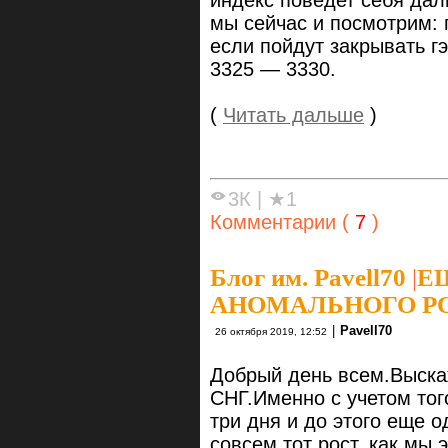
индекс поведет себя дал
мы сейчас и посмотрим: 
если пойдут закрывать г
3325 — 3330.
(
Читать дальше
)
3К
|
★1
Комментарии (
7
)
Блог им. Pavell70
|
Е
АНОМАЛЬНОГО РО
|
Pavell70
26 октября 2019, 12:52
Добрый день всем.Выска
СНГ.Именно с учетом тог
три дня и до этого еще о
совсем тот рост, как мы