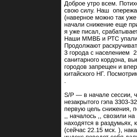
Доброе утро всем. Потих
свою силу. Наш опережа
(наверное можно так уже
начали снижение еще при
я уже писал, срабатывает 
Наши ММВБ и РТС упали,
Продолжают раскручивать
3 города с населением 2
санитарного кордона, вы
городов запрещен и впе
китайского НГ. Посмотр
.
S/P — в начале сессии, ч
незакрытого гэпа 3303-3
первую цель снижения, п
,, началось ,, свозили на
находятся в раздумьях, 
(сейчас 22.15 мск. ), нак