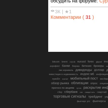
обсудить на форуме:
Сур
3К
|
★1
Комментарии (
31
)
eurusd
forex
imo
bitcoin
brent
cnyrub
gbpusd
банки
биткоин
брокеры
биржа
аэрофлот
в
дивиденды
доллар
д
гмк норникель
индекс мб
инфляция
инвестиции в недвижимость
мобильный пост
лукойл
мосбир
магнит
облигации
обзор рынка
опрос
опцио
раскрытие ин
прогноз по акциям
путин
сбербанк
сбер
северсталь
смартлаб
сво
торговые сигналы
трейдинг
ук
фьючерсы
фьючерс ртс