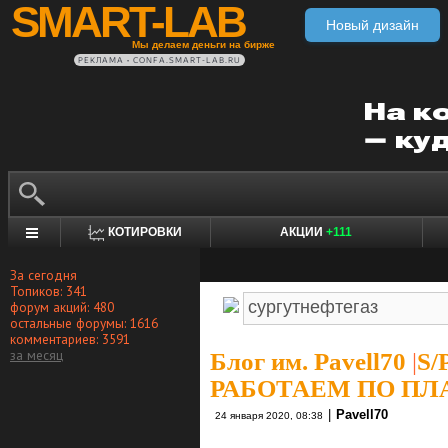
SMART-LAB
Новый дизайн
Мы делаем деньги на бирже
РЕКЛАМА • CONFA.SMART-LAB.RU
КОТИРОВКИ
АКЦИИ
+111
За сегодня
Топиков: 341
форум акций: 480
остальные форумы: 1616
комментариев: 3591
за месяц
Блог им. Pavell70
|
S/
РАБОТАЕМ ПО ПЛА
|
Pavell70
24 января 2020, 08:38