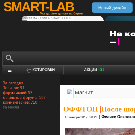
SMART-LAB
Новый дизайн
Мы делаем деньги на бирже
РЕКЛАМА • CONFA.SMART-LAB.RU
КОТИРОВКИ
АКЦИИ
+31
За сегодня
Топиков: 94
форум акций: 92
остальные форумы: 167
комментариев: 710
за месяц
ОФФТОП
|
После шо
|
Феликс Осколко
16 ноября 2017, 20:28