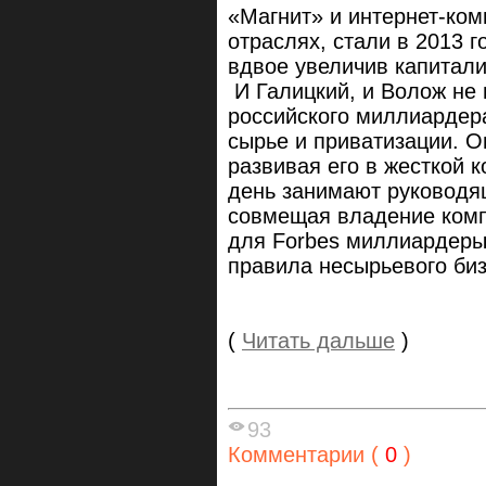
«Магнит» и интернет-ком
отраслях, стали в 2013 г
вдвое увеличив капитал
И Галицкий, и Волож не
российского миллиардера
сырье и приватизации. О
развивая его в жесткой к
день занимают руководя
совмещая владение комп
для Forbes миллиардеры
правила несырьевого биз
(
Читать дальше
)
93
Комментарии (
0
)