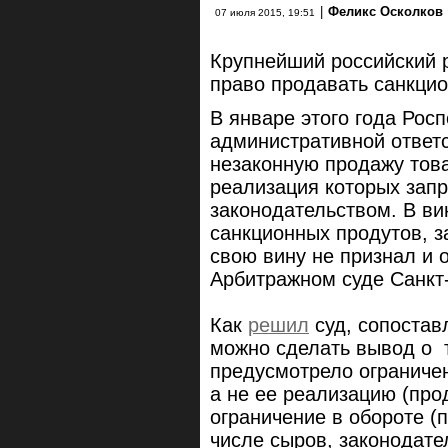
|
Феликс Осколков
07 июля 2015, 19:51
Крупнейший российский р
право продавать санкци
В январе этого года Рос
административной ответс
незаконную продажу тов
реализация которых зап
законодательством. В ви
санкционных продутов, з
свою вину не признал и 
Арбитражном суде Санкт-
Как
решил
суд, сопостав
можно сделать вывод о 
предусмотрело ограничен
а не ее реализацию (прод
ограничение в обороте (
числе сыров, законодате