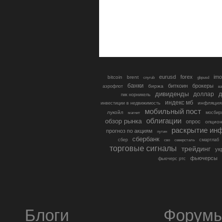
eurusd
forex
imo
bitcoin
brent
cnyrub
gbpusd
банки
биткоин
брокеры
биржа
аэрофлот
в
дивиденды
доллар
д
гмк норникель
индекс мб
инфляция
инвестиции в недвижимость
мобильный пост
лукойл
мосбир
магнит
облигации
обзор рынка
опрос
опцио
раскрытие ин
прогноз по акциям
путин
сбербанк
сбер
северсталь
смартлаб
сво
торговые сигналы
трейдинг
ук
фьючерсы
фьючерс ртс
Блоги
Форум