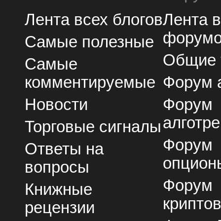
Лента всех блогов
Лента 
форум
Самые полезные
Общие
Самые
комментируемые
Форум 
Новости
Форум
алготре
Торговые сигналы
Форум
Ответы на
опцион
вопросы
Форум
Книжные
крипто
рецензии