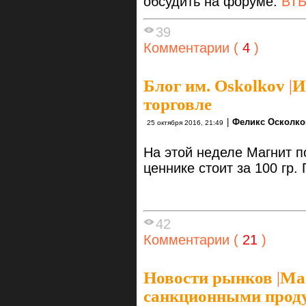
обсудить на форуме:
ВТ
39
Комментарии (
4
)
Блог им. Oskolkov
|
И
торговле
|
Феликс Осколко
25 октября 2016, 21:49
На этой неделе Магнит п
ценнике стоит за 100 гр.
42
Комментарии (
21
)
Новости рынков
|
Ма
санкционными прод