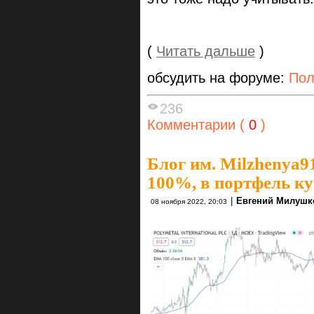
(
Читать дальше
)
обсудить на форуме:
Пол
236
Комментарии (
0
)
Блог им. Milzhenya9
100%, в портфель ку
|
Евгений Милушк
08 ноября 2022, 20:03