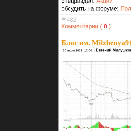
спецраздел:
Акции
обсудить на форуме:
Пол
482
Комментарии (
0
)
Блог им. Milzhenya9
|
Евгений Милушко
20 июля 2023, 12:06