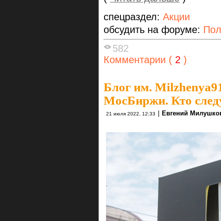
спецраздел:
Акции
обсудить на форуме:
Пол
582
Комментарии (
2
)
Блог им. Milzhenya9
МосБиржи. Кто сле
|
Евгений Милушко
21 июля 2022, 12:33