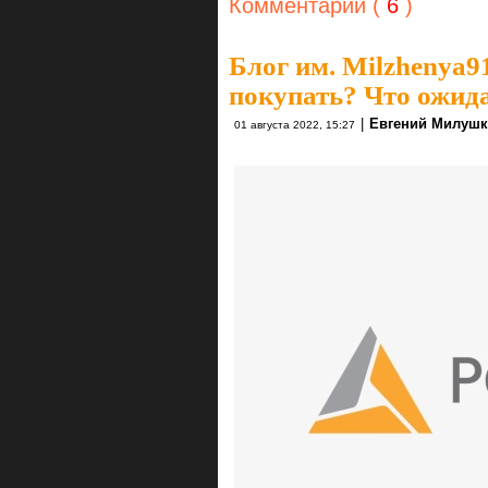
Комментарии (
6
)
Блог им. Milzhenya9
покупать? Что ожид
|
Евгений Милуш
01 августа 2022, 15:27