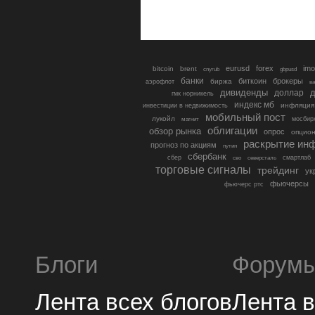
eurusd
forex
imo
bitcoin
brent
cnyrub
gbpusd
банки
биткоин
брокеры
биржа
аэрофлот
в
дивиденды
доллар
д
гмк норникель
индекс мб
инфляция
инвестиции в недвижимость
мобильный пост
лукойл
мосбир
магнит
облигации
обзор рынка
опрос
опцио
раскрытие ин
прогноз по акциям
путин
сбербанк
сбер
северсталь
смартлаб
сво
торговые сигналы
трейдинг
ук
фьючерсы
фьючерс ртс
Блоги
Форум
Лента всех блогов
Лента 