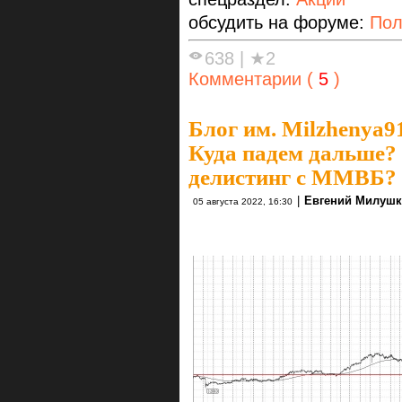
обсудить на форуме:
Пол
638
|
★2
Комментарии (
5
)
Блог им. Milzhenya9
Куда падем дальше? 
делистинг с ММВБ?
|
Евгений Милуш
05 августа 2022, 16:30