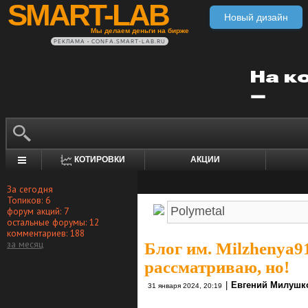
SMART-LAB
Новый дизайн
Мы делаем деньги на бирже
РЕКЛАМА • CONFA.SMART-LAB.RU
КОТИРОВКИ
АКЦИИ
За сегодня
Топиков: 6
форум акций: 7
остальные форумы: 12
комментариев: 188
за месяц
Блог им. Milzhenya9
рассматриваю, но!
|
Евгений Милушк
31 января 2024, 20:19