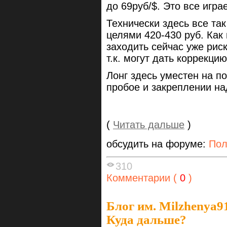
до 69руб/$. Это все игра
Технически здесь все та
целями 420-430 руб. Как
заходить сейчас уже рис
т.к. могут дать коррекцию
Лонг здесь уместен на по
пробое и закреплении на
(
Читать дальше
)
обсудить на форуме:
Пол
310
Комментарии (
0
)
Блог им. Milzhenya9
Куда дальше?