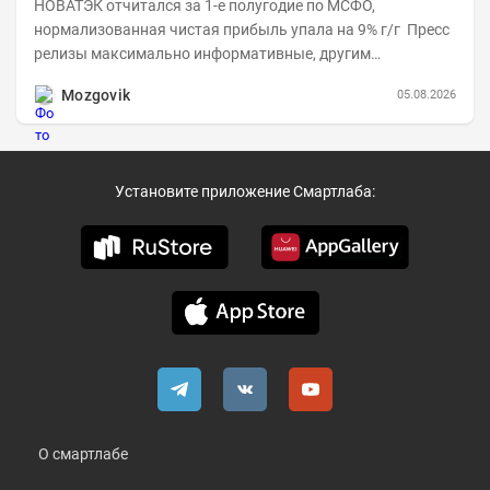
НОВАТЭК отчитался за 1-е полугодие по МСФО,
нормализованная чистая прибыль упала на 9% г/г Пресс
релизы максимально информативные, другим
компаниям в пример (тем более много цифр...
Mozgovik
05.08.2026
Установите приложение Смартлаба:
О смартлабе