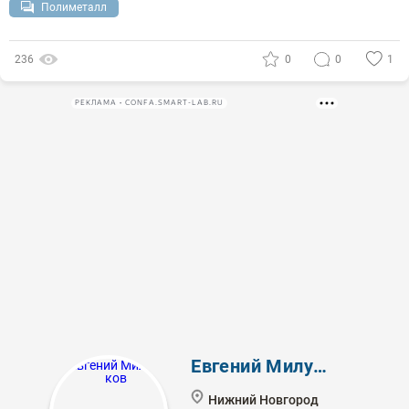
Полиметалл
236
0
0
1
РЕКЛАМА • CONFA.SMART-LAB.RU
Евгений Милушков
Нижний Новгород