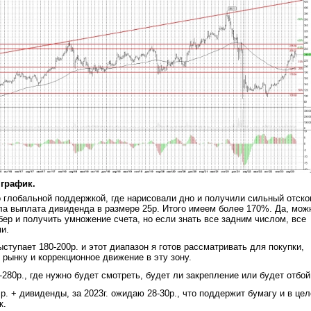
 график.
о глобальной поддержкой, где нарисовали дно и получили сильный отско
а выплата дивиденда в размере 25р. Итого имеем более 170%. Да, мож
бер и получить умножение счета, но если знать все задним числом, все
ми.
ступает 180-200р. и этот диапазон я готов рассматривать для покупки,
о рынку и коррекционное движение в эту зону.
280р., где нужно будет смотреть, будет ли закрепление или будет отбо
р. + дивиденды, за 2023г. ожидаю 28-30р., что поддержит бумагу и в це
к.