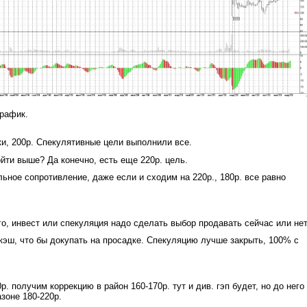
график.
ки, 200р. Спекулятивные цели выполнили все.
ойти выше? Да конечно, есть еще 220р. цель.
льное сопротивление, даже если и сходим на 220р., 180р. все равно
го, инвест или спекуляция надо сделать выбор продавать сейчас или не
эш, что бы докупать на просадке. Спекуляцию лучше закрыть, 100% с
р. получим коррекцию в район 160-170р. тут и див. гэп будет, но до него
азоне 180-220р.