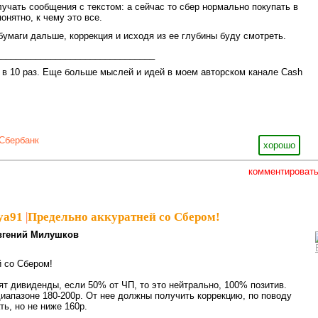
лучать сообщения с текстом: а сейчас то сбер нормально покупать в
онятно, к чему это все.
бумаги дальше, коррекция и исходя из ее глубины буду смотреть.
_______________________________
в 10 раз. Еще больше мыслей и идей в моем авторском канале Cash
Сбербанк
хорошо
комментироват
ya91
|
Предельно аккуратней со Сбером!
вгений Милушков
 со Сбером!
ят дивиденды, если 50% от ЧП, то это нейтрально, 100% позитив.
иапазоне 180-200р. От нее должны получить коррекцию, по поводу
ь, но не ниже 160р.