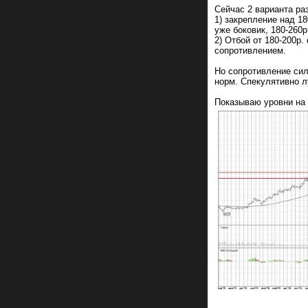
Сейчас 2 варианта ра
1) закрепление над 18
уже боковик, 180-260р
2) Отбой от 180-200р.
сопротивлением.
Но сопротивление силь
норм. Спекулятивно л
Показываю уровни на