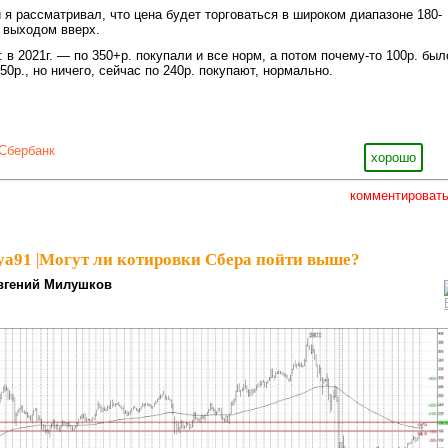
й я рассматривал, что цена будет торговаться в широком диапазоне 180-
м выходом вверх.
 в 2021г. — по 350+р. покупали и все норм, а потом почему-то 100р. был
 50р., но ничего, сейчас по 240р. покупают, нормально.
Сбербанк
хорошо
комментироват
ya91
|
Могут ли котировки Сбера пойти выше?
вгений Милушков