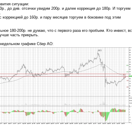
звития ситуации:
0р., до див. отсечки увидим 200р. и далее коррекция до 180р. И торгуем
.
 с коррекцией до 160р. и пару месяцев торгуем в боковике под этим
ное 180-200р. не думаю, что с первого раза его пробъем. Кто инвест, в
учше часть прикрыть.
 недельном графике Сбер АО: