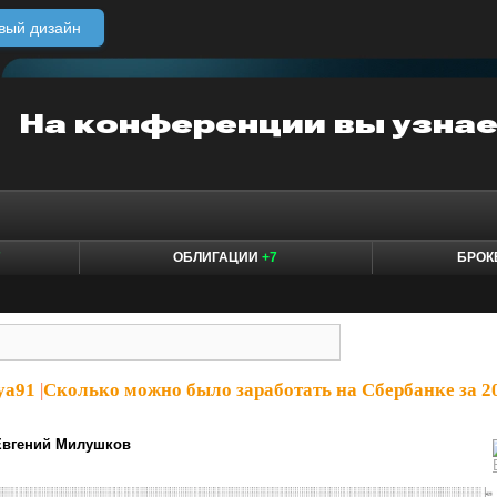
вый дизайн
7
ОБЛИГАЦИИ
+7
БРО
ya91
|
Сколько можно было заработать на Сбербанке за 2
Евгений Милушков