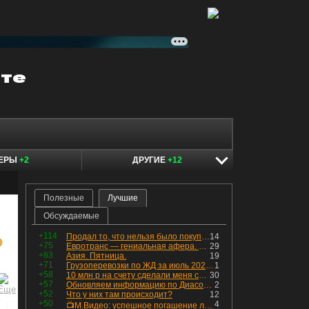
КЕРЫ
+2
ДРУГИЕ
+12
Полезные
Лучшие
Обсуждаемые
+114
Продал то, что нельзя было покупать. Изменения в портфеле
14
0
+75
Евротранс — гениальная афера. Собрал с инвесторов денег, выплатил дивидендов больше текущей капитализации и ушёл в дефолт
29
+83
Азия. Пятница.
19
+71
Грузоперевозки по ЖД за июль 2026 г. — четвёртый месяц подряд роста, чёрные металлы на уровне прошлого года, а каменный уголь в плюсе.
1
+58
10 млн р на счету сделали меня счастливым? Ожидание vs Реальность!
30
+57
Обновляем информацию по Диасофту: дивиденды и выкуп
2
+52
Что у них там происходит?
12
+50
4
📺М.Видео: успешное погашение любимого флоатера