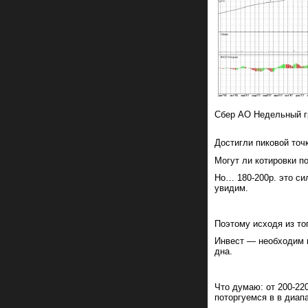
Сбер АО Недельный 
Достигли пиковой точ
Могут ли котировки п
Но… 180-200р. это си
увидим.
Поэтому исходя из то
Инвест — необходим к
дна.
Что думаю: от 200-220
поторгуемся в в диап