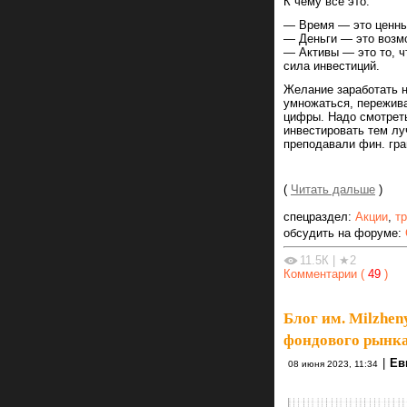
К чему все это:
— Время — это ценный
— Деньги — это возмо
— Активы — это то, ч
сила инвестиций.
Желание заработать н
умножаться, пережива
цифры. Надо смотреть
инвестировать тем лу
преподавали фин. гра
(
Читать дальше
)
спецраздел:
Акции
,
т
обсудить на форуме:
11.5К
|
★2
Комментарии (
49
)
Блог им. Milzhen
фондового рынка
|
Ев
08 июня 2023, 11:34