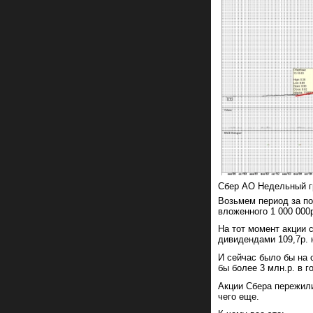
Сбер АО Недельный г
Возьмем период за по
вложенного 1 000 000р
На тот момент акции с
дивидендами 109,7р. н
И сейчас было бы на 
бы более 3 млн.р. в го
Акции Сбера пережили
чего еще.