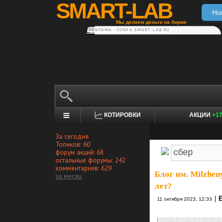
SMART-LAB
Но
Мы делаем деньги на бирже
РЕКЛАМА • CONFA.SMART-LAB.RU
КОТИРОВКИ
АКЦИИ
+1
За сегодня
Топиков: 60
форум акций: 68
остальные форумы: 242
комментариев: 629
Блог им. Milzhen
за месяц
лет?
|
11 октября 2023, 12:33