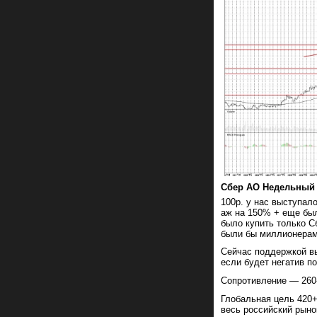
Сбер АО Недельный
100р. у нас выступал
аж на 150% + еще был
было купить только С
были бы миллионера
Сейчас поддержкой вы
если будет негатив п
Сопротивление — 260-
Глобальная цель 420+
весь российский рыно