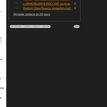
+50
0
📈ИНФЛЯЦИЯ В РОССИИ: недельная дефляция, но в годовом выражении рост 😢
+53
Дефолт ЕвроТранса: конвейер работает исправно
8
Лучшие записи за 24 часа
РЕКЛАМА • CONFA.SMART-LAB.RU
ы
ило
о