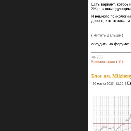
Есть вариант, которы
280р. с последующи
И немного психологии:
дорого, кто то ждал и
(
Читать дальше
)
обсудить на форуме:
233
Комментарии (
2
)
Блог им. Milzhen
|
Е
20 марта 2023, 12:25