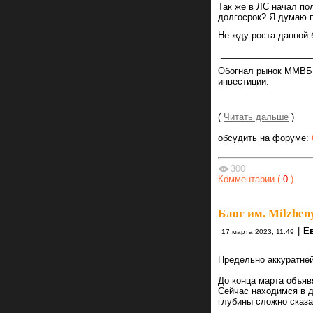
Так же в ЛС начал по
долгосрок? Я думаю п
Не жду роста данной 
___________________
Обогнал рынок ММВБ 
инвестиции.
(
Читать дальше
)
обсудить на форуме:
300
Комментарии (
0
)
Блог им. Milzhen
|
Е
17 марта 2023, 11:49
Предельно аккуратней
До конца марта объяв
Сейчас находимся в д
глубины сложно сказат