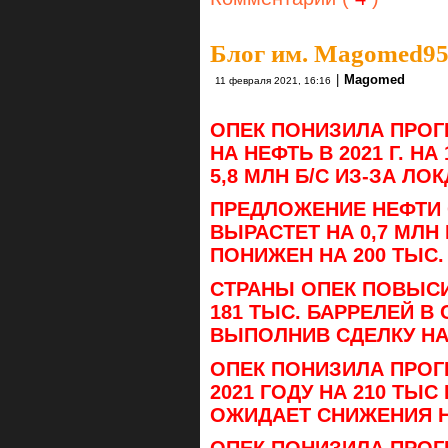
Блог им. Magomed9
|
Magomed
11 февраля 2021, 16:16
ОПЕК ПОНИЗИЛА ПРОГ
НА НЕФТЬ В 2021 Г. НА
5,8 МЛН Б/С ИЗ-ЗА Л
ПРЕДЛОЖЕНИЕ НЕФТИ СТ
ВЫРАСТЕТ НА 0,7 МЛН
ПОНИЖЕН НА 200 ТЫС.
СТРАНЫ ОПЕК ПОВЫСИ
181 ТЫС. БАРРЕЛЕЙ В С
ВЫПОЛНИВ СДЕЛКУ НА
ОПЕК ПОНИЗИЛА ПРОГ
2021 ГОДУ НА 210 ТЫС
ОЖИДАЕТ СНИЖЕНИЯ НА