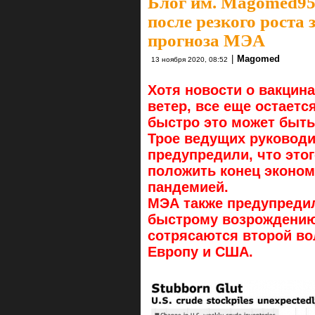
Блог им. Magomed9
после резкого роста
прогноза МЭА
|
Magomed
13 ноября 2020, 08:52
Хотя новости о вакцин
ветер, все еще остаетс
быстро это может быть
Трое ведущих руководи
предупредили, что это
положить конец эконо
пандемией.
МЭА также предупредил
быстрому возрождению
сотрясаются второй во
Европу и США.