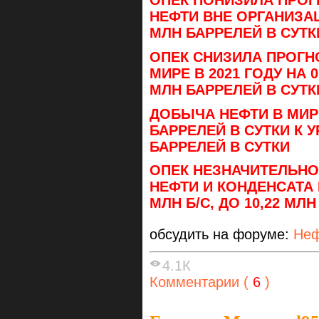
ОПЕК ПОНИЗИЛА ПРОГ
НЕФТИ ВНЕ ОРГАНИЗАЦ
МЛН БАРРЕЛЕЙ В СУТК
ОПЕК СНИЗИЛА ПРОГН
МИРЕ В 2021 ГОДУ НА 0
МЛН БАРРЕЛЕЙ В СУТ
ДОБЫЧА НЕФТИ В МИРЕ
БАРРЕЛЕЙ В СУТКИ К 
БАРРЕЛЕЙ В СУТКИ
ОПЕК НЕЗНАЧИТЕЛЬН
НЕФТИ И КОНДЕНСАТА В
МЛН Б/С, ДО 10,22 МЛН
обсудить на форуме:
Неф
4.1К
Комментарии (
6
)