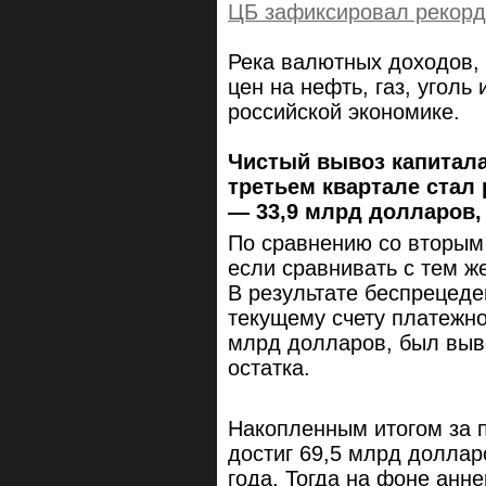
ЦБ зафиксировал рекордн
Река валютных доходов,
цен на нефть, газ, уголь
российской экономике.
Чистый вывоз капитала
третьем квартале стал
— 33,9 млрд долларов, 
По сравнению со вторым 
если сравнивать с тем ж
В результате беспрецеде
текущему счету платежно
млрд долларов, был выве
остатка.
Накопленным итогом за п
достиг 69,5 млрд доллар
года. Тогда на фоне анн