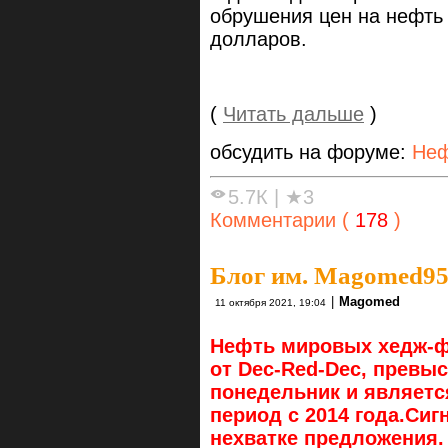
обрушения цен на нефть 
долларов.
(
Читать дальше
)
обсудить на форуме:
Неф
5.7К
|
★3
Комментарии (
178
)
Блог им. Magomed9
|
Magomed
11 октября 2021, 19:04
Нефть мировых хедж-ф
от Dec-Red-Dec, превыс
понедельник и являетс
период с 2014 года.Сиг
нехватке предложения.