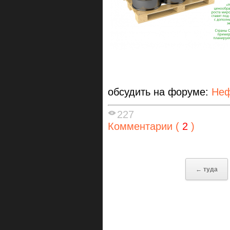
обсудить на форуме:
Неф
227
Комментарии (
2
)
← туда