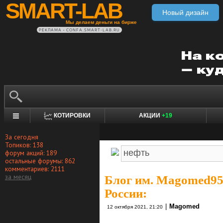
SMART-LAB
Новый дизайн
Мы делаем деньги на бирже
РЕКЛАМА • CONFA.SMART-LAB.RU
КОТИРОВКИ
АКЦИИ
+19
За сегодня
Топиков: 138
форум акций: 189
остальные форумы: 862
комментариев: 2111
за месяц
Блог им. Magomed9
России:
|
Magomed
12 октября 2021, 21:20