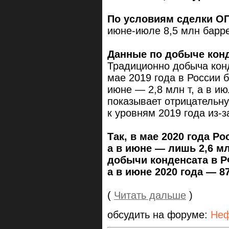
По условиям сделки О
июне-июле 8,5 млн барр
Данные по добыче конд
Традиционно добыча конд
мае 2019 года в России б
июне — 2,8 млн т, а в ию
показывает отрицательн
к уровням 2019 года из-з
Так, в мае 2020 года Р
а в июне — лишь 2,6 м
добычи конденсата в Р
а в июне 2020 года — 87
(
Читать дальше
)
обсудить на форуме:
Неф