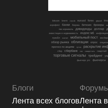
eurusd
forex
imo
bitcoin
brent
cnyrub
gbpusd
банки
биткоин
брокеры
биржа
аэрофлот
в
дивиденды
доллар
д
гмк норникель
индекс мб
инфляция
инвестиции в недвижимость
мобильный пост
лукойл
мосбир
магнит
облигации
обзор рынка
опрос
опцио
раскрытие ин
прогноз по акциям
путин
сбербанк
сбер
северсталь
смартлаб
сво
торговые сигналы
трейдинг
ук
фьючерсы
фьючерс ртс
Блоги
Форум
Лента всех блогов
Лента 