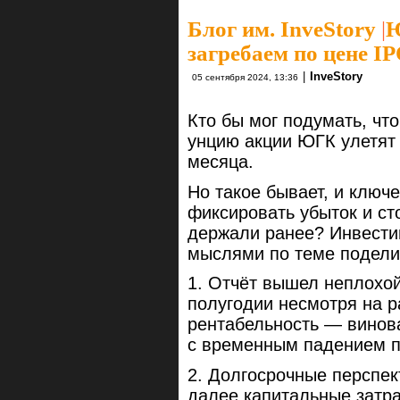
Блог им. InveStory
|
Ю
загребаем по цене I
|
InveStory
05 сентября 2024, 13:36
Кто бы мог подумать, чт
унцию акции ЮГК улетят 
месяца.
Но такое бывает, и ключ
фиксировать убыток и ст
держали ранее? Инвести
мыслями по теме подели
1. Отчёт вышел неплохой
полугодии несмотря на р
рентабельность — винов
с временным падением п
2. Долгосрочные перспек
далее капитальные затра