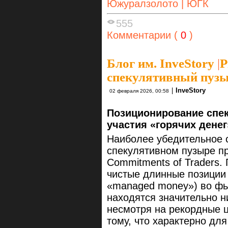
Южуралзолото | ЮГК
555
Комментарии (
0
)
Блог им. InveStory
|
Р
спекулятивный пуз
|
InveStory
02 февраля 2026, 00:58
Позиционирование спек
участия «горячих денег
Наиболее убедительное с
спекулятивном пузыре п
Commitments of Traders.
чистые длинные позиции
«managed money») во фь
находятся значительно 
несмотря на рекордные 
тому, что характерно дл