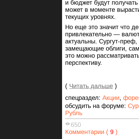
и бюджет будут получать
может в моменте вырасти
текущих уровнях.
Но еще это значит что д
привлекательно — валют
актуальны. Сургут-преф,
замещающие облиги, сам
это можно рассматриват
перспективу.
(
Читать дальше
)
спецраздел:
Акции
,
форе
обсудить на форуме:
Сур
Рубль
650
Комментарии (
9
)