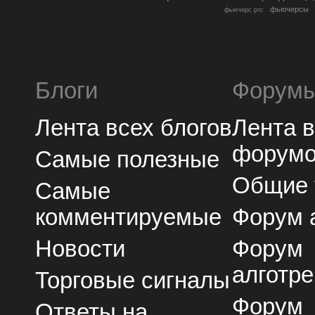
фьючерсы
фьючерс ртс
Блоги
Форум
Лента всех блогов
Лента 
форум
Самые полезные
Общие
Самые
комментируемые
Форум 
Новости
Форум
алготре
Торговые сигналы
Форум
Ответы на