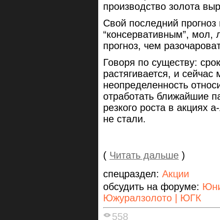
производство золота выра
Свой последний прогноз
“консервативным”, мол,
прогноз, чем разочарова
Говоря по существу: сро
растягивается, и сейча
неопределенность относи
отработать ближайшие па
резкого роста в акциях 
не стали.
(
Читать дальше
)
спецраздел:
Акции
обсудить на форуме:
Юн
Южуралзолото | ЮГК
558