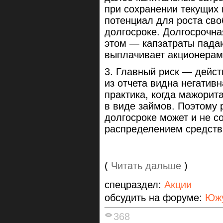
при сохранении текущих 
потенциал для роста сво
долгосроке. Долгосрочна
этом — капзатраты падаю
выплачивает акционера
3. Главный риск — дейст
из отчета видна негатив
практика, когда мажорит
в виде займов. Поэтому 
долгосроке может и не 
распределением средств
(
Читать дальше
)
спецраздел:
Акции
обсудить на форуме:
Южу
368