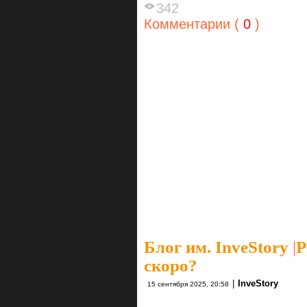
342
Комментарии (
0
)
Блог им. InveStory
|
Р
скоро?
|
InveStory
15 сентября 2025, 20:58