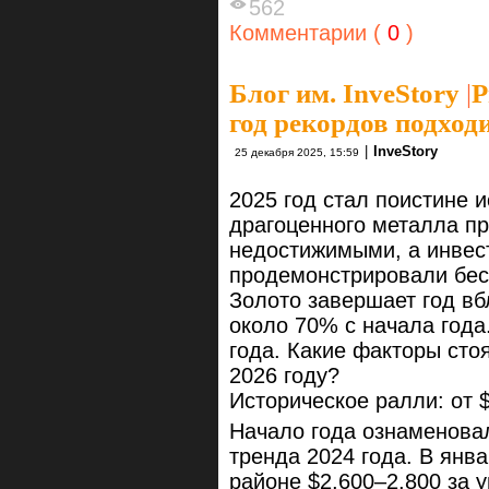
562
Комментарии (
0
)
Блог им. InveStory
|
Р
год рекордов подход
|
InveStory
25 декабря 2025, 15:59
2025 год стал поистине 
драгоценного металла п
недостижимыми, а инвес
продемонстрировали бес
Золото завершает год вб
около 70% с начала года
года. Какие факторы стоя
2026 году?
Историческое ралли: от $
Начало года ознаменова
тренда 2024 года. В янва
районе $2,600–2,800 за 