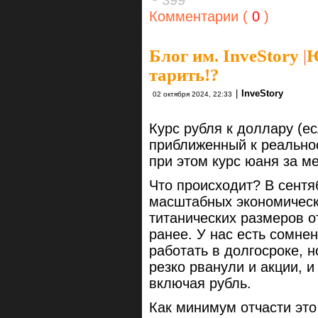
Комментарии (
0
)
Блог им. InveStory
|
Ю
тарить!?
|
InveStory
02 октября 2024, 22:33
Курс рубля к доллару (е
приближенный к реальнос
при этом курс юаня за м
Что происходит? В сентя
масштабных экономическ
титанических размеров о
ранее. У нас есть сомне
работать в долгосроке, н
резко рванули и акции, 
включая рубль.
Как минимум отчасти это