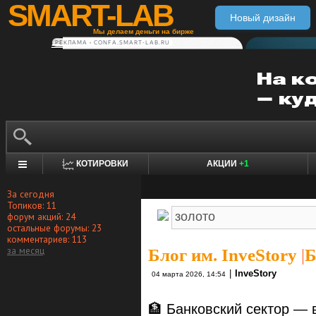
SMART-LAB
Новый дизайн
Мы делаем деньги на бирже
РЕКЛАМА • CONFA.SMART-LAB.RU
КОТИРОВКИ
АКЦИИ
+1
За сегодня
Топиков: 11
форум акций: 24
остальные форумы: 23
комментариев: 113
за месяц
Блог им. InveStory
|
Б
|
InveStory
04 марта 2026, 14:54
🏦 Банковский сектор — 