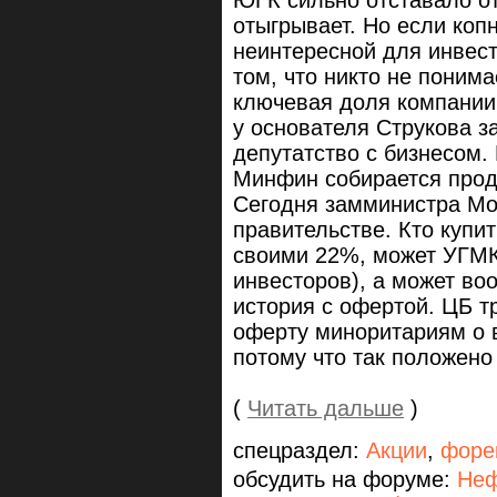
ЮГК сильно отставало от
отыгрывает. Но если коп
неинтересной для инвест
том, что никто не понима
ключевая доля компании
у основателя Струкова за
депутатство с бизнесом.
Минфин собирается прода
Сегодня замминистра Мои
правительстве. Кто купи
своими 22%, может УГМК
инвесторов), а может во
история с офертой. ЦБ т
оферту миноритариям о 
потому что так положено
(
Читать дальше
)
спецраздел:
Акции
,
форе
обсудить на форуме:
Неф