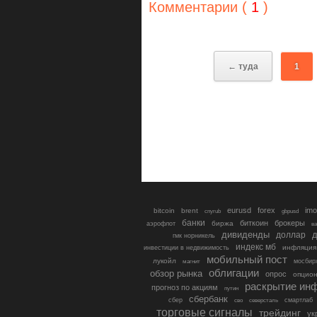
Комментарии (
1
)
← туда
1
eurusd
forex
imo
bitcoin
brent
cnyrub
gbpusd
банки
биткоин
брокеры
биржа
аэрофлот
в
дивиденды
доллар
д
гмк норникель
индекс мб
инфляция
инвестиции в недвижимость
мобильный пост
лукойл
мосбир
магнит
облигации
обзор рынка
опрос
опцио
раскрытие ин
прогноз по акциям
путин
сбербанк
сбер
северсталь
смартлаб
сво
торговые сигналы
трейдинг
ук