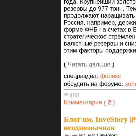
года. Крупнейший золот
резервы до 977 тонн. Т
продолжают наращивать 
Россия, например, держи
форме ФНБ на счетах в Б
стратегическое стремле
валютные резервы и сни
этим факторы поддержки
(
Читать дальше
)
спецраздел:
форекс
обсудить на форуме:
зол
488
Комментарии (
2
)
Блог им. InveStory
|
Р
неоднозначная
|
InveStory
04 июня 2025, 20:52