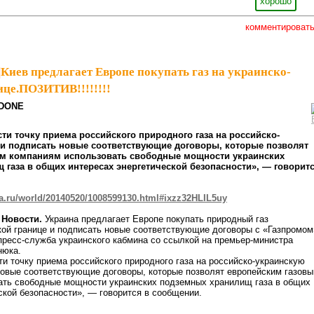
хорошо
комментироват
|
Киев предлагает Европе покупать газ на украинско-
ице.ПОЗИТИВ!!!!!!!!
EDONE
ти точку приема российского природного газа на российско-
 и подписать новые соответствующие договоры, которые позволят
м компаниям использовать свободные мощности украинских
газа в общих интересах энергетической безопасности», — говорит
ria.ru/world/20140520/1008599130.html#ixzz32HLIL5uy
 Новости.
Украина предлагает Европе покупать природный газ
кой границе и подписать новые соответствующие договоры с «Газпромом
пресс-служба украинского кабмина со ссылкой на премьер-министра
нюка.
и точку приема российского природного газа на российско-украинскую
новые соответствующие договоры, которые позволят европейским газов
ать свободные мощности украинских подземных хранилищ газа в общих
ской безопасности», — говорится в сообщении.