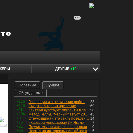
КЕРЫ
ДРУГИЕ
+10
Полезные
Лучшие
Обсуждаемые
+175
Генерация и сети: мнение ребят из индустрии
28
+140
Смартлаб терпит крушение
169
+114
Как себя чувствуют мигранты в раю, в который они так стремились
98
+106
Метод Геллы. "Черный" август 2026 - быть или не быть?
43
+81
Струковщина - это стиль поведения, известный всем в секторе золотодобычи.
14
+76
«Карьера менеджера» Ли Якокки
7
+61
Поучительная история о прогнозировании
0
+55
Несколько интересных инсайтов по "Озону"
6