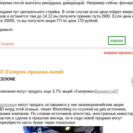
зпрома после выплаты рекордных дивидендов. Например сейчас фючер
родаем пут центрального страйка. В этом случае если цена пойдет вверх
вов и останется там до 14.12 вы получите премию пута 2900. Если цена 
е 20000, то вы получите акции ГП по цене 170 рублей.
правьте.
хорошо
Газпром
комментироват
NE
|
Газпром, продажа акций
ICEDONE
компании могут продать еще 3,7% акций «Газпрома»
Ведомости
07
Газпрома
» могут продать оставшиеся у них квазиказначейские акции
$3 млрд этой осенью, пишет Bloomberg со ссылкой на два источника,
анами компании. По словам источников агентства, иностранные инвесто
астия в сделке в прошлом месяце, но в ходе новой продажи могут
приобрести часть бумаг через локальных