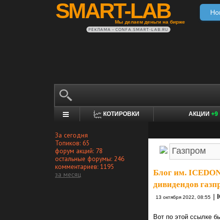
SMART-LAB
Но
Мы делаем деньги на бирже
РЕКЛАМА • CONFA.SMART-LAB.RU
КОТИРОВКИ
АКЦИИ
+9
За сегодня
Топиков: 65
форум акций: 78
остальные форумы: 246
комментариев: 1195
Блог им. ICEDO
за месяц
дивидендов газп
|
13 октября 2022, 08:55
Вот по этой ссылке б