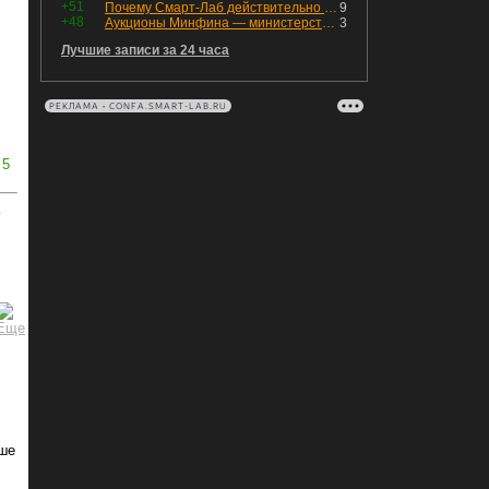
+51
Почему Смарт-Лаб действительно протух
9
+48
Аукционы Минфина — министерство всё ещё не придумало "лекарство" для рынка ОФЗ. Ликвидности банкам не хватает это по РЕПО аукционам!
3
Лучшие записи за 24 часа
РЕКЛАМА • CONFA.SMART-LAB.RU
5
ь
ыше