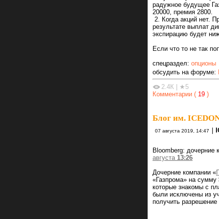
радужное будущее Га
20000, премия 2800.
2. Когда акций нет. П
результате выплат ди
экспирацию будет ниж
Если что то не так по
спецраздел:
опционы
обсудить на форуме:
2.4К
|
★5
Комментарии (
19
)
Блог им. ICEDO
|
07 августа 2019, 14:47
Bloomberg: дочерние 
августа
13:26
Дочерние компании «
«Газпрома» на сумму 
которые знакомы с пл
были исключены из уч
получить разрешение 