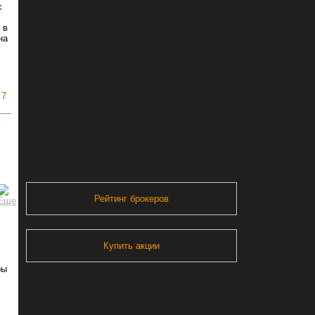
с
 в
на
7
ь
Рейтинг брокеров
Купить акции
ры