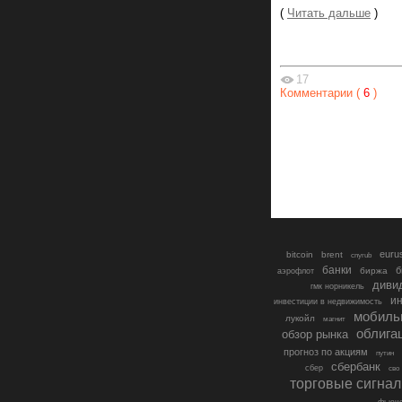
(
Читать дальше
)
17
Комментарии (
6
)
euru
bitcoin
brent
cnyrub
банки
б
биржа
аэрофлот
диви
гмк норникель
ин
инвестиции в недвижимость
мобиль
лукойл
магнит
облига
обзор рынка
прогноз по акциям
путин
сбербанк
сбер
сво
торговые сигна
фьюче