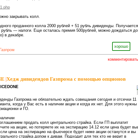
01.php
ожно закрывать колл.
дного проданного колла 2000 рублей + 51 рубль дивиденды. Получается
 рубль — налоги. Еще осталась премия 500рублей, можно дождаться до
о) в декабре.
хорошо
Газпром
комментироват
NE
|
Хедж дивидендов Газпрома с помощью опционов
ICEDONE
денды Газпрома не обязательно ждать совещания сегодня и отсечки 11
ианта, когда у Вас есть в наличии акции и когда их нет. Для этого нужны
риационки и ГО.
 наличии
оглашением продать колл центрального страйка. Если ГП выплатит
чите на акции, но потеряете их на экспирацию 14.12 если цена будет в
Если цена на экспирацию на фьючерсе будет ниже акции останутся и вы
рального страйка допом к дивам. Подходит для тех кто не верит в