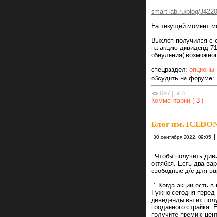
smart-lab.ru/blog/8422
На текущий момент м
Выхлоп получился с о
на акцию дивиденд 71
обнуления( возможног
спецраздел:
опционы
обсудить на форуме:
697
|
★3
Комментарии (
3
)
Блог им. ICEDO
|
30 сентября 2022, 09:05
Чтобы получить диви
октября. Есть два вар
свободные д/с для ва
1.Когда акции есть в
Нужно сегодня перед 
дивиденды вы их полу
проданного страйка. 
получите премию цент