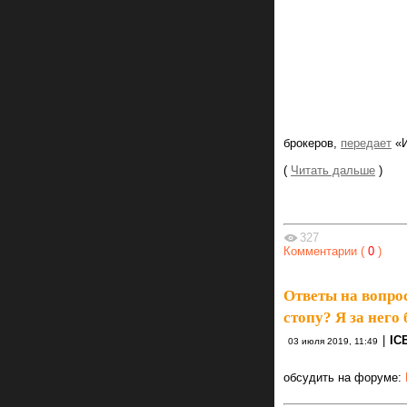
брокеров,
передает
«И
(
Читать дальше
)
327
Комментарии (
0
)
Ответы на вопро
стопу? Я за него 
|
IC
03 июля 2019, 11:49
обсудить на форуме: