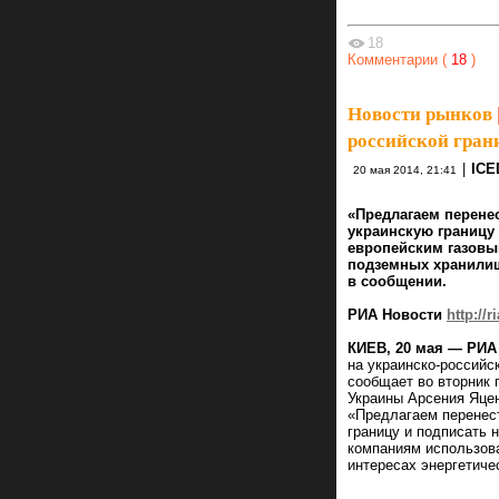
18
Комментарии (
18
)
Новости рынков
российской гран
|
IC
20 мая 2014, 21:41
«Предлагаем перенес
украинскую границу
европейским газовы
подземных хранилищ 
в сообщении.
РИА Новости
http://
КИЕВ, 20 мая — РИА
на украинско-российс
сообщает во вторник 
Украины Арсения Яце
«Предлагаем перенест
границу и подписать 
компаниям использов
интересах энергетиче