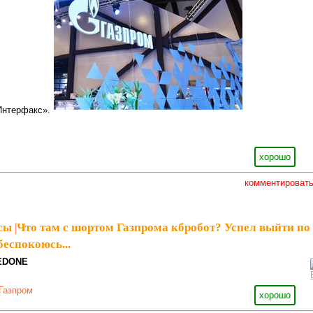
нтерфакс».
хорошо
комментироват
сы
|
Что там с шортом Газпрома кбробот? Успел выйти по
беспокоюсь...
EDONE
Газпром
хорошо