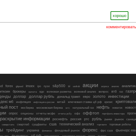
хорошо
комментироват
акции
s&p500
sd
forex
imoex
аналитик
si
gbpusd
ipo
nyse
usdrub
алроса
анализ
газп
иткоин
брокеры
втб
вопрос
валюта
вдо
волновая разметка
волновой анализ
газ
денды
золото
инвестиции
доллар
доллар рубль
дональд трамп
евро
криптовал
декс мб
инфляция
китай
ключевая ставка цб рф
кризис
инфляция в россии
ный пост
нефть
новост
московская биржа
мосбиржа
мтс
натуральный газ
новатэк
ции
оффтоп
опрос
прогн
опционы
отчеты мсфо
офз
портфель инвестора
отчеты рсбу
раскрытие информации
рубль
роснефть
россия
ртс
рынок
санкц
рынки
сша
технический анализ
сущфакты
торговые роботы
северсталь
смартлаб
торговля
лы
трейдинг
форекс
украина
фьючерс mix
фондовый рынок
фрс сша
финансы
цб рф
фьючерсы
экономика
рс ртс
экономика россии
юмор
яндекс