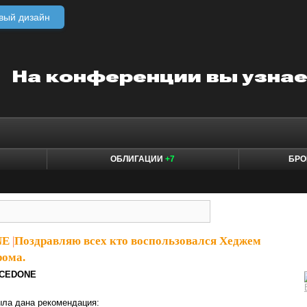
вый дизайн
ОБЛИГАЦИИ
+7
БРО
NE
|
Поздравляю всех кто воспользовался Хеджем
рома.
ICEDONE
ыла дана рекомендация: