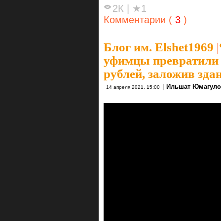
2К
|
★1
Комментарии (
3
)
Блог им. Elshet1969
|
уфимцы превратили 3
рублей, заложив зд
|
Ильшат Юмагул
14 апреля 2021, 15:00