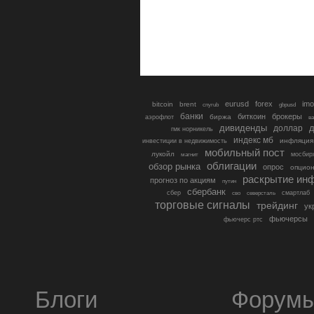
eurusd
forex
imo
bitcoin
brent
cnyrub
gbpusd
банки
биткоин
брокеры
биржа
аэрофлот
в
дивиденды
доллар
д
гмк норникель
индекс мб
инфляция
инвестиции в недвижимость
мобильный пост
лукойл
мосбир
магнит
облигации
обзор рынка
опрос
опцио
раскрытие ин
прогноз по акциям
путин
сбербанк
сбер
северсталь
смартлаб
сво
торговые сигналы
трейдинг
ук
фьючерсы
фьючерс ртс
Блоги
Форум