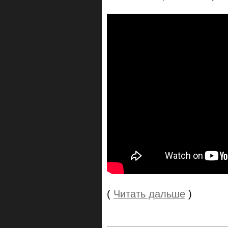
(
Читать дальше
)