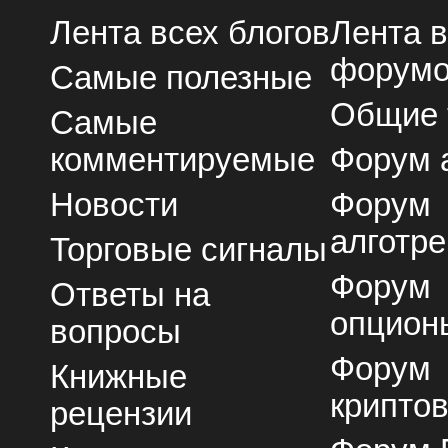
Лента всех блогов
Лента 
форум
Самые полезные
Общие
Самые
комментируемые
Форум 
Новости
Форум
алготре
Торговые сигналы
Форум
Ответы на
опцион
вопросы
Форум
Книжные
крипто
рецензии