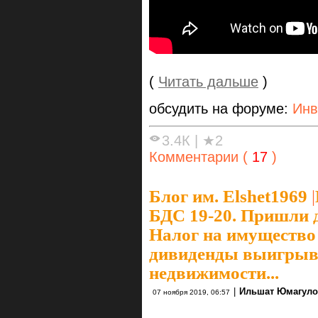
(
Читать дальше
)
обсудить на форуме:
Инв
3.4К
|
★2
Комментарии (
17
)
Блог им. Elshet1969
|
БДС 19-20. Пришли 
Налог на имущество
дивиденды выигрыв
недвижимости...
|
Ильшат Юмагул
07 ноября 2019, 06:57