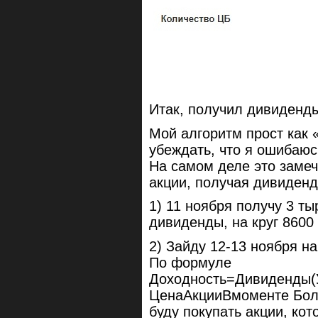
Итак, получил дивиденды
Мой алгоритм прост как 
убеждать, что я ошибаюсь
На самом деле это замеч
акции, получая дивиденд
1) 11 ноября получу 3 т
дивиденды, на круг 8600 
2) Зайду 12-13 ноября н
По формуле
Доходность=Дивиденды(
ЦенаАкцииВмоменте Бо
буду покупать акции, ко