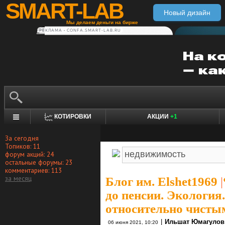
SMART-LAB
Новый дизайн
Мы делаем деньги на бирже
РЕКЛАМА • CONFA.SMART-LAB.RU
КОТИРОВКИ
АКЦИИ
+1
За сегодня
Топиков: 11
форум акций: 24
остальные форумы: 23
комментариев: 113
за месяц
Блог им. Elshet1969
|
до пенсии. Экология.
относительно чистым
|
Ильшат Юмагулов
06 июня 2021, 10:20