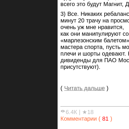
всего это будут Магнит, 
3) Все. Никаких ребалан
минут 20 трачу на просм
очень уж мне нравится,
как они манипулируют с
«марлезонским балетом».
мастера спорта, пусть м
плечи и шорты одевают. 
дивиденды для ПАО Мосб
присутствуют).
(
Читать дальше
)
6.4К
|
★18
Комментарии (
81
)