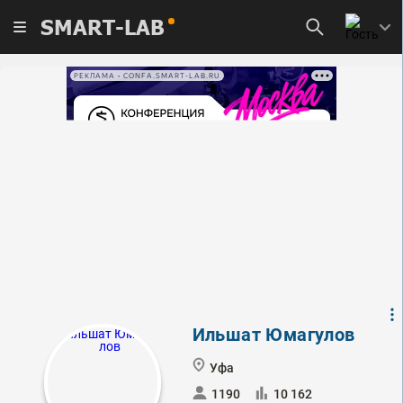
SMART-LAB
РЕКЛАМА • CONFA.SMART-LAB.RU
Ильшат Юмагулов
Уфа
1190
10 162