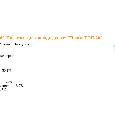
969
|
Письмо на деревню, дедушке: "Просю ТОП-20"
Ильшат Юмагулов
Мосбиржи
— 30,1%,
. — 7,3%,
ивилег. — 6,7%,
6,5%,