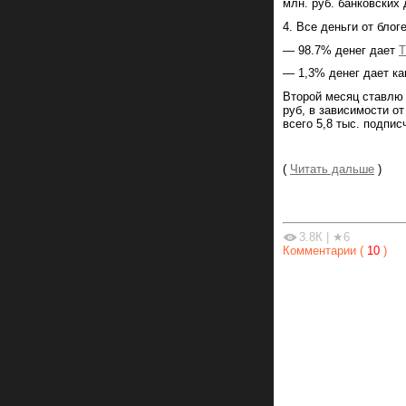
млн. руб. банковских
4. Все деньги от бло
— 98.7% денег дает
Т
— 1,3% денег дает ка
Второй месяц ставлю 
руб, в зависимости о
всего 5,8 тыс. подпис
(
Читать дальше
)
3.8К
|
★6
Комментарии (
10
)