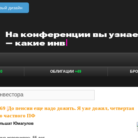
вый дизайн
10
ОБЛИГАЦИИ
+49
БР
969
|
До пенсии еще надо дожить. Я уже дожил, четвертая
го частного ПФ
льшат Юмагулов
мне исполнилось 55 лет.