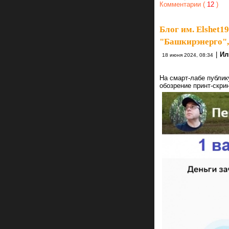
Комментарии (
12
)
Блог им. Elshet1
"Башкирэнерго", 
|
Ил
18 июня 2024, 08:34
На смарт-лабе публик
обозрение принт-скр