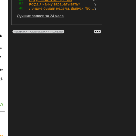
Артур Хейс о пузыре ИИ
16
+52
Когда я начну зарабатывать?
9
+48
Лучшие бумаги недели. Выпуск 780 – обновления для пятницы
3
Лучшие записи за 24 часа
РЕКЛАМА • CONFA.SMART-LAB.RU
ть
»
м.
а»
).
49
ь
ии