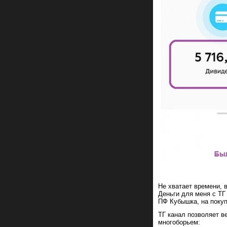
Не хватает времени, 
Деньги для меня с ТГ
ПФ Кубышка, на покуп
ТГ канал позволяет в
многоборьем: