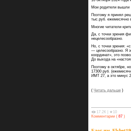
Мои родители вышли н
Поэтому я принял реш
тыс.руб. ежемесячно 
Многие читатели крит
Да, с точки зрения ф
нецелесообразно.
Но, с точки зрения: 
— целесообразно. Я э
координат», это позв
До выхода на «настоя
Поэтому в октябре, н
17300 руб. (ежемесяч
ИМТ 27, а это минус 
(
Читать дальше
)
17.2К
|
★10
Комментарии (
87
)
Блог им. Elshet1