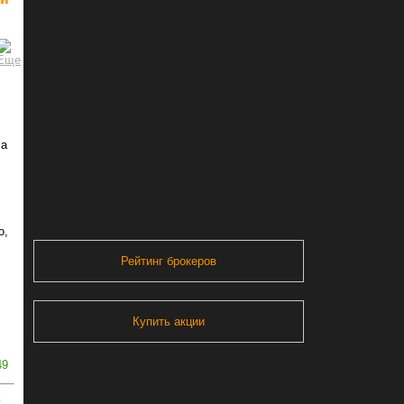
ла
о,
Рейтинг брокеров
Купить акции
49
ь