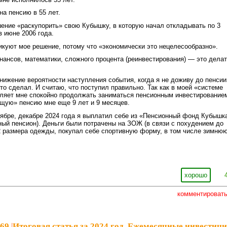
а пенсию в 55 лет.
ение «раскупорить» свою Кубышку, в которую начал откладывать по 3
в июне 2006 года.
икуют мое решение, потому что «экономически это нецелесообразно».
инансов, математики, сложного процента (реинвестирования) — это дела
«снижение вероятности наступления события, когда я не доживу до пенсии
то сделал. И считаю, что поступил правильно. Так как в моей «системе
оляет мне спокойно продолжать заниматься пенсионным инвестирование
щую» пенсию мне еще 9 лет и 9 месяцев.
оябре, декабре 2024 года я выплатил себе из «Пенсионный фонд Кубышк
ный пенсион). Деньги были потрачены на ЗОЖ (в связи с похудением до
2 размера одежды, покупал себе спортивную форму, в том числе зимнюю
хорошо
комментироват
969
|
Итоговая статья за 2024 год. Ежемесячные инвестиц