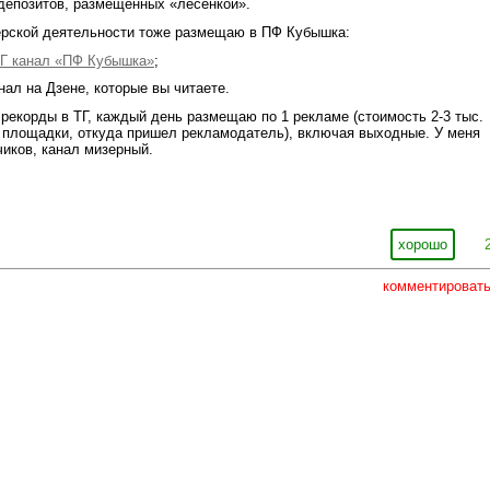
 депозитов, размещенных «лесенкой».
герской деятельности тоже размещаю в ПФ Кубышка:
Г канал «ПФ Кубышка»
;
нал на Дзене, которые вы читаете.
рекорды в ТГ, каждый день размещаю по 1 рекламе (стоимость 2-3 тыс.
т площадки, откуда пришел рекламодатель), включая выходные. У меня
чиков, канал мизерный.
хорошо
комментироват