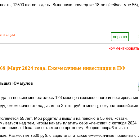
вность, 12500 шагов в день. Выполняю последние 18 лет (сейчас мне 55),
блигации
хорошо
комментироват
969
|
Март 2024 года. Ежемесячные инвестиции в ПФ
льшат Юмагулов
ода на пенсию мне осталось 128 месяцев ежемесячного инвестирования
оду, ежемесячно откладывал по 3 тыс. руб. в месяц, покупал российские
полняется 55 лет. Мои родители вышли на пенсию в 55 лет, кстати.
мываться над тем, чтобы начать платить себе «пенсию» с октября 2024
а не принял. Пока все остается по прежнему. Вопрос прорабатываю.
крыл. Разместил 7500 руб. с зарплаты, а также ежемесячные проценты с 