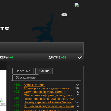
ОКЕРЫ
+4
ДРУГИЕ
+58
Полезные
Лучшие
Обсуждаемые
+143
Азия. Пятница.
72
+119
10 млн р на счету сделали меня счастливым? Ожидание vs Реальность!
56
+92
Ситуация на текущий момент
5
+81
Обновляем информацию по Диасофту: дивиденды и выкуп
2
+79
Грузоперевозки по ЖД за июль 2026 г. — четвёртый месяц подряд роста, чёрные металлы на уровне прошлого года, а каменный уголь в плюсе.
1
+78
Почему стратегия Евгения Черных приведет вас к убыткам в 2026 году
54
+63
3
👌 Вместо вкладов: лучшие облигации — только супер надёжные
+56