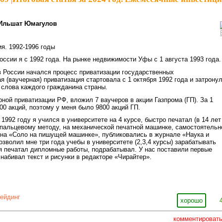
Ильшат Юмагулов
я. 1992-1996 годы
ссии я с 1992 года. На рынке недвижимости Уфы с 1 августа 1993 года.
 в России начался процесс приватизации государственных
я (ваучерная) приватизация стартовала с 1 октября 1992 года и затрону
слова каждого гражданина страны.
рной приватизации РФ, вложил 7 ваучеров в акции Газпрома (ГП). За 1
00 акций, поэтому у меня было 9800 акций ГП.
 1992 году я учился в университете на 4 курсе, быстро печатал (в 14 лет
пальцевому методу, на механической печатной машинке, самостоятельн
на «Соло на пишущей машинке», публиковались в журнале «Наука и
озволил мне три года учебы в университете (2,3,4 курсы) зарабатывать
я печатал дипломные работы, подрабатывал. У нас поставили первые
абивал текст и рисунки в редакторе «Чирайтер».
рейдинг
хорошо
комментироват