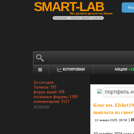
SMART-LAB
Но
Мы делаем деньги на бирже
РЕКЛАМА • CONFA.SMART-LAB.RU
КОТИРОВКИ
АКЦИИ
+1
За сегодня
Топиков: 335
форум акций: 478
остальные форумы: 1589
комментариев: 3527
Блог им. Elshet1
за месяц
выплата из свое
|
И
12 января 2025, 08:58
10 октября 2024 года 