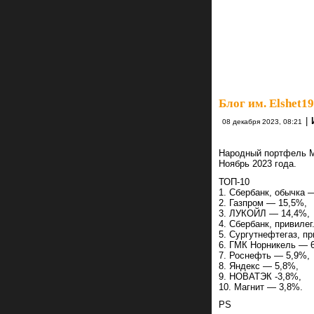
Блог им. Elshet1
|
08 декабря 2023, 08:21
Народный портфель 
Ноябрь 2023 года.
ТОП-10
1. Сбербанк, обычка 
2. Газпром — 15,5%,
3. ЛУКОЙЛ — 14,4%,
4. Сбербанк, привилег
5. Сургутнефтегаз, пр
6. ГМК Норникель — 
7. Роснефть — 5,9%,
8. Яндекс — 5,8%,
9. НОВАТЭК -3,8%,
10. Магнит — 3,8%.
PS