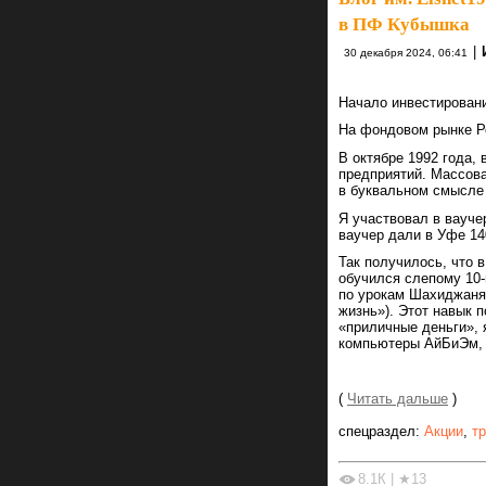
в ПФ Кубышка
|
30 декабря 2024, 06:41
Начало инвестировани
На фондовом рынке Ро
В октябре 1992 года,
предприятий. Массова
в буквальном смысле 
Я участвовал в вауче
ваучер дали в Уфе 14
Так получилось, что в
обучился слепому 10-
по урокам Шахиджаня
жизнь»). Этот навык п
«приличные деньги», 
компьютеры АйБиЭм, н
(
Читать дальше
)
спецраздел:
Акции
,
т
8.1К
|
★13