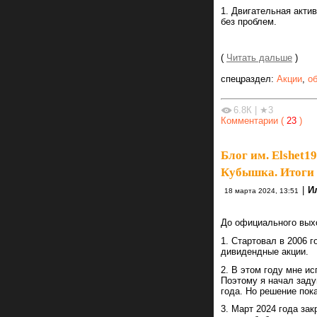
1. Двигательная акти
без проблем.
(
Читать дальше
)
спецраздел:
Акции
,
о
6.8К
|
★3
Комментарии (
23
)
Блог им. Elshet1
Кубышка. Итоги
|
И
18 марта 2024, 13:51
До официального вых
1. Стартовал в 2006 г
дивидендные акции.
2. В этом году мне ис
Поэтому я начал заду
года. Но решение пок
3. Март 2024 года за