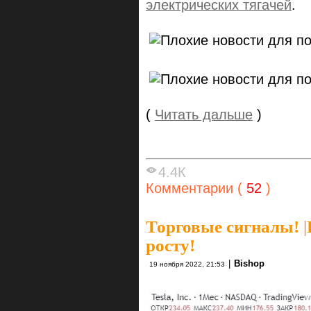
электрических тягачей
.
(
Читать дальше
)
4.4К
Комментарии (
52
)
Торговые сигналы!
|
росту!
|
Bishop
19 ноября 2022, 21:53