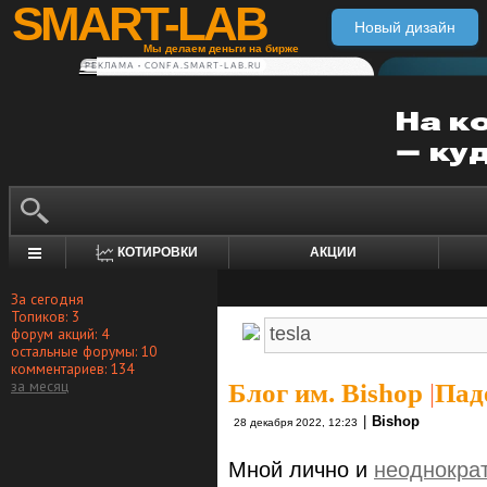
SMART-LAB
Новый дизайн
Мы делаем деньги на бирже
РЕКЛАМА • CONFA.SMART-LAB.RU
КОТИРОВКИ
АКЦИИ
За сегодня
Топиков: 3
форум акций: 4
остальные форумы: 10
комментариев: 134
за месяц
Блог им. Bishop
|
Пад
|
Bishop
28 декабря 2022, 12:23
Мной лично и
неоднокра