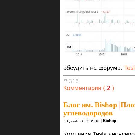
обсудить на форуме:
Tes
316
Комментарии (
2
)
Блог им. Bishop
|
Пло
углеводородов
|
Bishop
04 декабря 2022, 20:43
Компания Tesla анонсиро