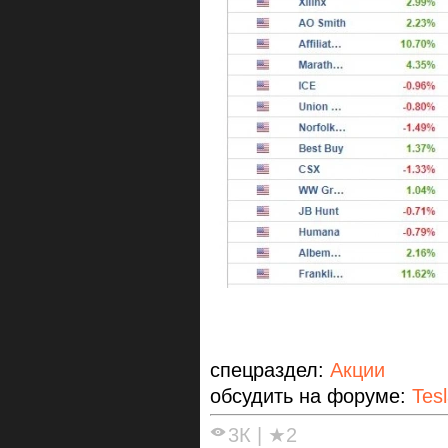
спецраздел:
Акции
обсудить на форуме:
Tes
3К
|
★2