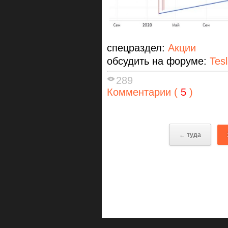
спецраздел:
Акции
обсудить на форуме:
Tes
289
Комментарии (
5
)
← туда