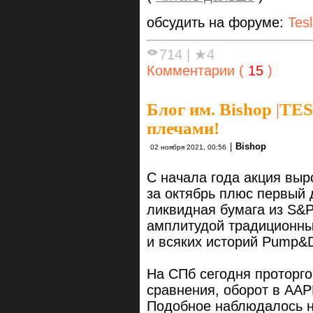
обсудить на форуме:
Tes
714
|
★4
Комментарии (
15
)
Блог им. Bishop
|
TES
плечами!
|
Bishop
02 ноября 2021, 00:56
С начала года акция выр
за октябрь плюс первый 
ликвидная бумага из S&P5
амплитудой традиционны
и всяких историй Pump&
На СПб сегодня проторг
сравнения, оборот в AAP
Подобное наблюдалось н