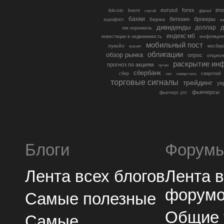
eurusd
forex
imo
bitcoin
brent
cnyrub
gbpusd
банки
биткоин
брокеры
биржа
аэрофлот
в
дивиденды
доллар
д
гмк норникель
индекс мб
инфляция
инвестиции в недвижимость
мобильный пост
лукойл
мосбир
магнит
облигации
обзор рынка
опрос
опцио
раскрытие ин
прогноз по акциям
путин
сбербанк
сбер
северсталь
смартлаб
сво
торговые сигналы
трейдинг
ук
фьючерсы
фьючерс ртс
Блоги
Форум
Лента всех блогов
Лента 
форум
Самые полезные
Общие
Самые