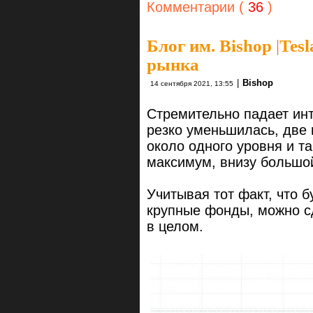
Комментарии (
36
)
Блог им. Bishop
|
Tesl
рынка
|
Bishop
14 сентября 2021, 13:55
Стремительно падает инт
резко уменьшилась, две 
около одного уровня и т
максимум, внизу большой
Учитывая тот факт, что 
крупные фонды, можно с
в целом.