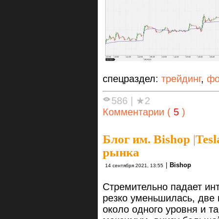
спецраздел:
трейдинг
,
фо
586
|
★2
Комментарии (
5
)
Блог им. Bishop
|
Tesl
рынка
|
Bishop
14 сентября 2021, 13:55
Стремительно падает инт
резко уменьшилась, две 
около одного уровня и т