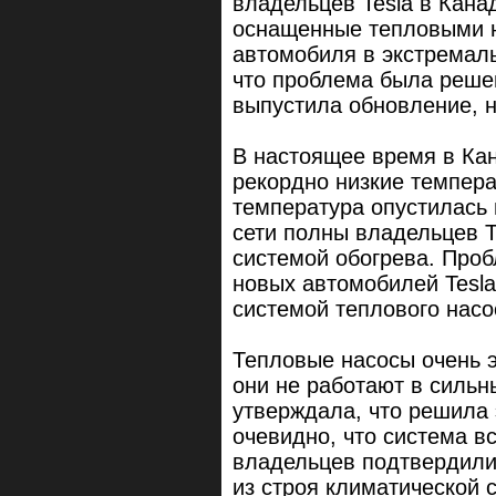
владельцев Tesla в Канад
оснащенные тепловыми н
автомобиля в экстремаль
что проблема была решен
выпустила обновление, н
В настоящее время в Ка
рекордно низкие темпера
температура опустилась 
сети полны владельцев T
системой обогрева. Проб
новых автомобилей Tesla
системой теплового насо
Тепловые насосы очень э
они не работают в сильны
утверждала, что решила 
очевидно, что система вс
владельцев подтвердили
из строя климатической 