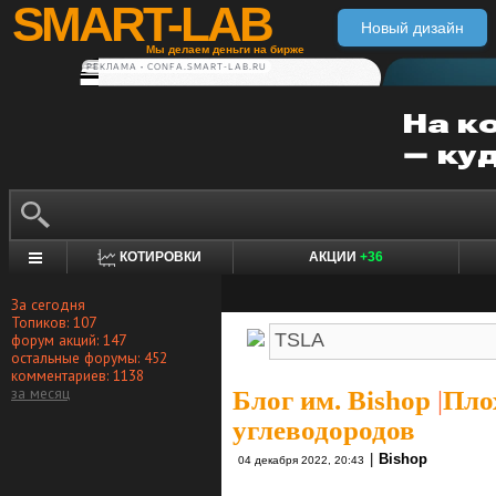
SMART-LAB
Новый дизайн
Мы делаем деньги на бирже
РЕКЛАМА • CONFA.SMART-LAB.RU
КОТИРОВКИ
АКЦИИ
+36
За сегодня
Топиков: 107
форум акций: 147
остальные форумы: 452
комментариев: 1138
за месяц
Блог им. Bishop
|
Пло
углеводородов
|
Bishop
04 декабря 2022, 20:43