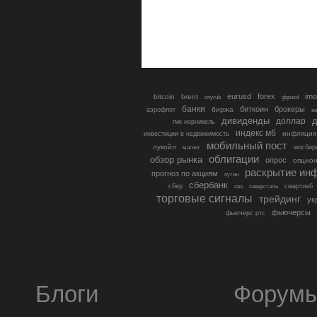
eurusd
forex
imo
bitcoin
brent
cnyrub
gbpusd
банки
биткоин
брокеры
биржа
аэрофлот
в
дивиденды
доллар
д
гмк норникель
индекс мб
инфляция
инвестиции в недвижимость
мобильный пост
лукойл
мосбир
магнит
облигации
обзор рынка
опрос
опцио
раскрытие ин
прогноз по акциям
путин
сбербанк
сбер
северсталь
смартлаб
сво
торговые сигналы
трейдинг
ук
фьючерсы
фьючерс ртс
Блоги
Форум