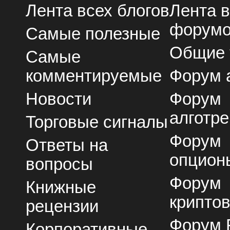
Лента всех блогов
Лента 
форум
Самые полезные
Общие
Самые
комментируемые
Форум 
Новости
Форум
алготре
Торговые сигналы
Форум
Ответы на
опцион
вопросы
Форум
Книжные
крипто
рецензии
Форум 
Корпоративные