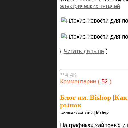
электрических тягачей
.
(
Читать дальше
)
4.4К
Комментарии (
52
)
Блог им. Bishop
|
Как
рынок
|
Bishop
29 января 2022, 14:40
На графиках хайповых и 