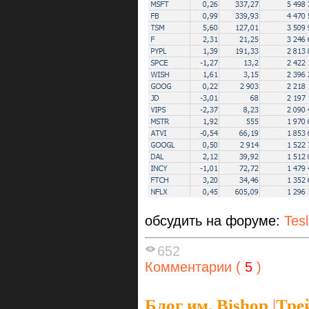
обсудить на форуме:
Tes
652
Комментарии (
5
)
Блог им. Bishop
|
Тре