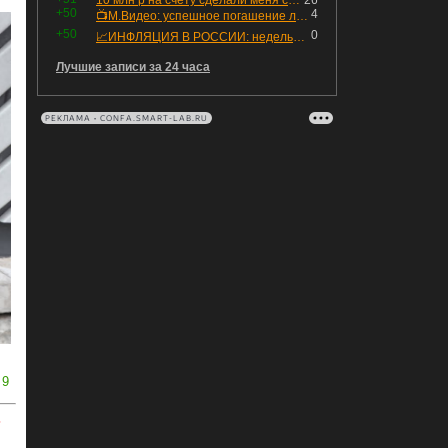
10 млн р на счету сделали меня счастливым? Ожидание vs Реальность!
26
+50
4
📺М.Видео: успешное погашение любимого флоатера
+50
0
📈ИНФЛЯЦИЯ В РОССИИ: недельная дефляция, но в годовом выражении рост 😢
Лучшие записи за 24 часа
РЕКЛАМА • CONFA.SMART-LAB.RU
9
ь