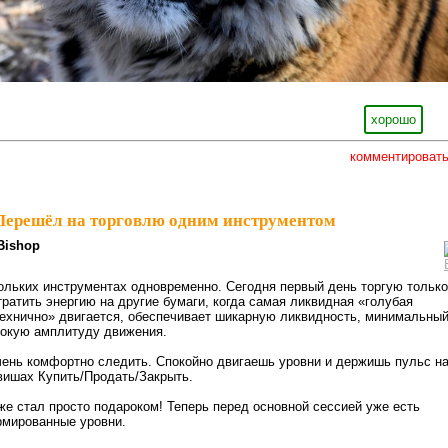
хорошо
комментироват
Перешёл на торговлю одним инструментом
Bishop
ольких инструментах одновременно. Сегодня первый день торгую только
тратить энергию на другие бумаги, когда самая ликвидная «голубая
ехнично» двигается, обеспечивает шикарную ликвидность, минимальны
сокую амплитуду движения.
чень комфортно следить. Спокойно двигаешь уровни и держишь пульс н
вишах Купить/Продать/Закрыть.
е стал просто подароком! Теперь перед основной сессией уже есть
рмированные уровни.