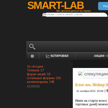
SMART-LAB
Но
Мы делаем деньги на бирже
РЕКЛАМА • CONFA.SMART-LAB.RU
КОТИРОВКИ
АКЦИИ
+
За сегодня
Топиков: 17
форум акций: 18
остальные форумы: 101
комментариев: 248
Блог им. Bishop
|
за месяц
|
31 октября 2022, 20:08
Имея на старте всего
торговых дней) можно 