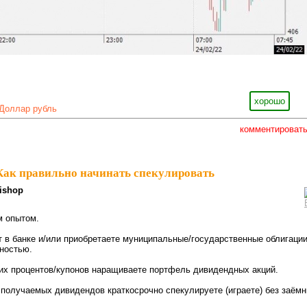
хорошо
Доллар рубль
комментироват
Как правильно начинать спекулировать
ishop
 опытом.
т в банке и/или приобретаете муниципальные/государственные облигации
ностью.
их процентов/купонов наращиваете портфель дивидендных акций.
т получаемых дивидендов краткосрочно спекулируете (играете) без заём