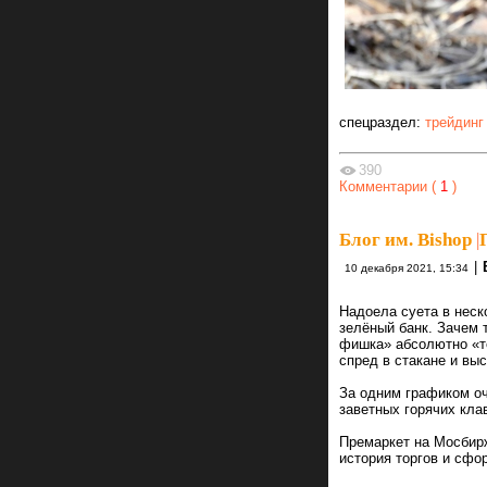
спецраздел:
трейдинг
390
Комментарии (
1
)
Блог им. Bishop
|
|
10 декабря 2021, 15:34
Надоела суета в неск
зелёный банк. Зачем 
фишка» абсолютно «т
спред в стакане и вы
За одним графиком о
заветных горячих кла
Премаркет на Мосбирж
история торгов и сфо