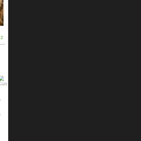
2
ь
й
а