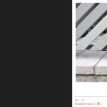
1.6К
Комментарии (
35
)