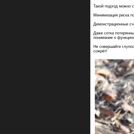
Такой подход можно 
Минимизация риска по
Демонстрационные сче
Даже сотка потерянны
понимание о функцион
Не совершайте глупос
сожрёт!