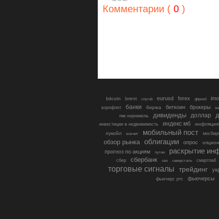
Комментарии (
0
)
eurusd
forex
imo
bitcoin
brent
cnyrub
gbpusd
банки
биткоин
брокеры
биржа
аэрофлот
в
дивиденды
доллар
д
гмк норникель
индекс мб
инфляция
инвестиции в недвижимость
мобильный пост
лукойл
мосбир
магнит
облигации
обзор рынка
опрос
опцио
раскрытие ин
прогноз по акциям
путин
сбербанк
сбер
северсталь
смартлаб
сво
торговые сигналы
трейдинг
ук
фьючерсы
фьючерс ртс