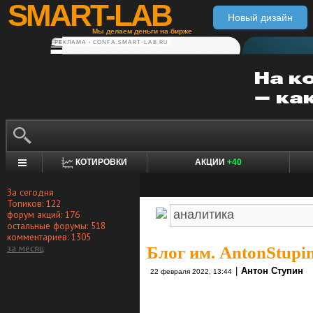
SMART-LAB
Новый дизайн
Мы делаем деньги на бирже
РЕКЛАМА • CONFA.SMART-LAB.RU
КОТИРОВКИ
АКЦИИ
+40
За сегодня
Топиков: 122
форум акций: 176
остальные форумы: 518
комментариев: 1305
за месяц
Блог им. AntonStupi
|
Антон Ступин
22 февраля 2022, 13:44