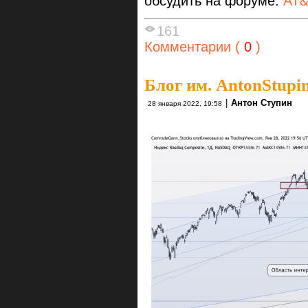
обсудить на форуме:
AT
161
Комментарии (
0
)
Блог им. AntonStupi
|
Антон Ступин
28 января 2022, 19:58