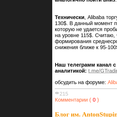
Технически
, Alibaba тор
130$. В данный момент п
которую не удается проби
на уровне 115$. Считаю,
формирования среднесро
снижения ближе к 95-100
Наш телеграмм канал с
аналитикой:
t.me/GTradi
обсудить на форуме:
Ali
215
Комментарии (
0
)
Блог им. AntonStupi