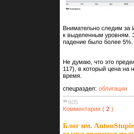
Внимательно следим за 
к выделенным уровням. 
падение было более 5%
Не думаю, что это преде
117), в который цена на
время.
спецраздел:
облигации
605
Комментарии (
2
)
Блог им. AntonStupi
рынке творится пол