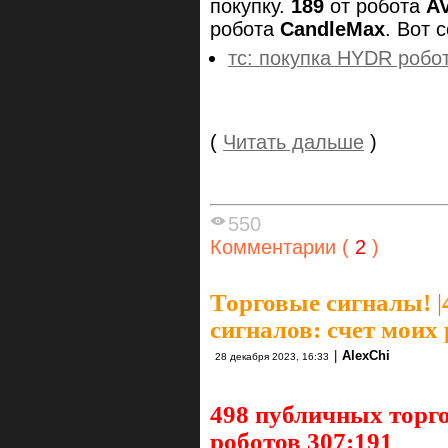
покупку.
189
от робота
A
робота
CandleMax
. Вот 
тс: покупка HYDR робо
(
Читать дальше
)
550
Комментарии (
2
)
Торговые сигналы!
|
сигналов: счет моих
|
AlexChi
28 декабря 2023, 16:33
498 публичных торго
роботов 307:191