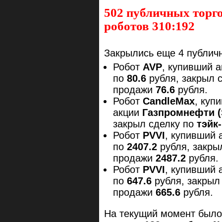
502 публичных торго
роботов 310:192
Закрылись еще 4 публичн
Робот
AVP
, купивший 
по
80.6
рубля, закрыл 
продажи
76.6
рубля.
Робот
CandleMax
, куп
акции
Газпромнефти (
закрыл сделку по
тэйк
Робот
PVVI
, купивший 
по
2407.2
рубля, закры
продажи
2487.2
рубля.
Робот
PVVI
, купивший 
по
647.6
рубля, закрыл
продажи
665.6
рубля.
На текущий момент был