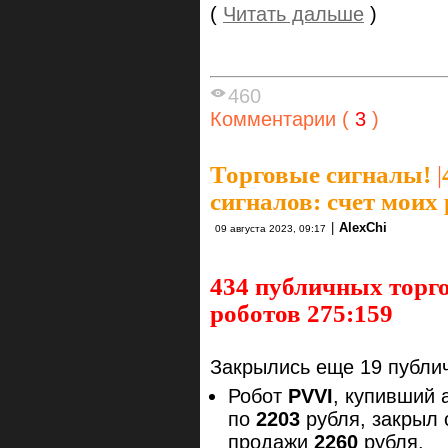
(
Читать дальше
)
460
Комментарии (
3
)
Торговые сигналы!
|
сигналов: счет моих
|
AlexChi
09 августа 2023, 09:17
434 публичных торго
роботов 275:159
Закрылись еще 19 публич
Робот
PVVI
, купивший 
по
2203
рубля, закрыл
продажи
2260
рубля.