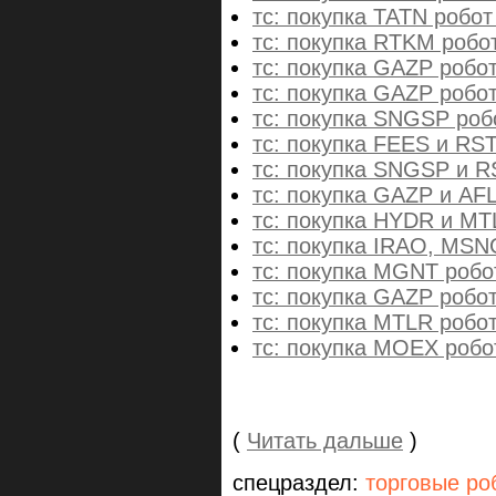
тс: покупка TATN робот
тс: покупка RTKM робо
тс: покупка GAZP робо
тс: покупка GAZP робо
тс: покупка SNGSP роб
тс: покупка FEES и RS
тс: покупка SNGSP и R
тс: покупка GAZP и AF
тс: покупка HYDR и MT
тс: покупка IRAO, MS
тс: покупка MGNT робо
тс: покупка GAZP робо
тс: покупка MTLR робо
тс: покупка MOEX робо
(
Читать дальше
)
спецраздел:
торговые ро