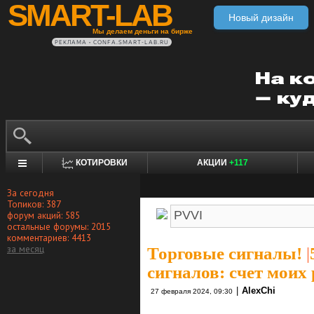
SMART-LAB
Новый дизайн
Мы делаем деньги на бирже
РЕКЛАМА • CONFA.SMART-LAB.RU
КОТИРОВКИ
АКЦИИ
+117
За сегодня
Топиков: 387
форум акций: 585
остальные форумы: 2015
комментариев: 4413
за месяц
Торговые сигналы!
|
сигналов: счет моих
|
AlexChi
27 февраля 2024, 09:30