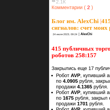
2.1К
Комментарии (
2
)
Блог им. AlexChi
|
41
сигналов: счет моих
|
AlexChi
24 июля 2023, 09:24
415 публичных торго
роботов 258:157
Закрылись еще 17 публич
Робот
AVP
, купивший 
по
4.0905
рубля, закры
продажи
4.1365
рубля.
Робот
AVP
, купивший 
по
1675
рубля, закрыл
продажи
1701
рубля.
Робот
AVP
, купивший 