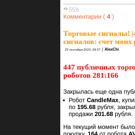
559
Комментарии (
4
)
Торговые сигналы!
|
сигналов: счет моих
|
AlexChi
25 сентября 2023, 09:57
447 публичных торго
роботов 281:166
Закрылась еще одна публ
Робот
CandleMax
, куп
по
195.68
рубля, закры
продажи
201.68
рубля.
На текущий момент был
покупку.
164
от робота
A