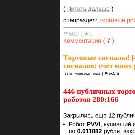
(
Читать дальше
)
спецраздел:
торговые ро
500
|
★1
Комментарии (
7
)
Торговые сигналы!
|
сигналов: счет моих
|
AlexChi
13 сентября 2023, 10:31
446 публичных торго
роботов 280:166
Закрылись еще 12 публич
Робот
PVVI
, купивший 
по
0.011882
рубля, зак