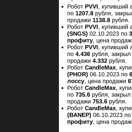
Робот
PVVI
, купивший 
по
1207.8
рубля, закры
продажи
1138.8
рубля.
Робот
PVVI
, купивший 
(
SNGS)
02.10.2023 по
профиту
, цена прода
Робот
PVVI
, купивший 
по
4.436
рубля, закрыл
продажи
4.332
рубля.
Робот
CandleMax
, куп
(
PHOR)
06.10.2023 по
лоссу
, цена продажи
6
Робот
CandleMax
, куп
по
735.6
рубля, закрыл
продажи
753.6
рубля.
Робот
CandleMax
, ку
(
BANEP)
06.10.2023 п
профиту
, цена прода