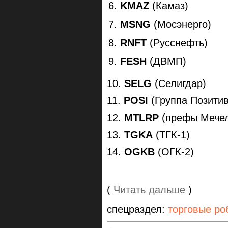
KMAZ
(Камаз)
MSNG
(Мосэнерго)
RNFT
(Русснефть)
FESH
(ДВМП)
10.
SELG
(Селигдар)
11.
POSI
(Группа Позитив
12.
MTLRP
(префы Мече
13.
TGKA
(ТГК-1)
14.
OGKB
(ОГК-2)
(
Читать дальше
)
спецраздел:
торговые ро