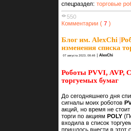
спецраздел:
торговые ро
550
Комментарии (
7
)
Блог им. AlexChi
|
Ро
изменения списка т
|
AlexChi
07 августа 2023, 08:46
Роботы PVVI, AVP, 
торгуемых бумаг
До сегодняшнего дня спи
сигналы моих роботов
PV
акций, но время не стои
торги по акциям
POLY
(По
входила в список торгуе
пришлось внести в этот 