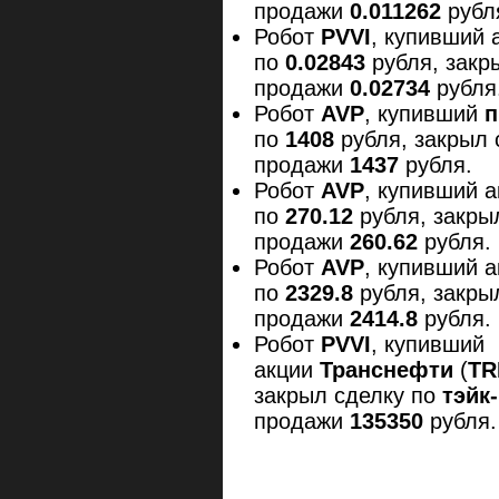
продажи
0.011262
рубл
Робот
PVVI
, купивший 
по
0.02843
рубля, закр
продажи
0.02734
рубля
Робот
AVP
, купивший
п
по
1408
рубля, закрыл
продажи
1437
рубля.
Робот
AVP
, купивший 
по
270.12
рубля, закры
продажи
260.62
рубля.
Робот
AVP
, купивший 
по
2329.8
рубля, закры
продажи
2414.8
рубля.
Робот
PVVI
, купивший
акции
Транснефти
(
TR
закрыл сделку по
тэйк
продажи
135350
рубля.