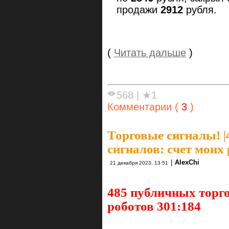
продажи
2912
рубля.
(
Читать дальше
)
568
|
★1
Комментарии (
3
)
Торговые сигналы!
|
сигналов: счет моих
|
AlexChi
21 декабря 2023, 13:51
485 публичных торго
роботов 301:184