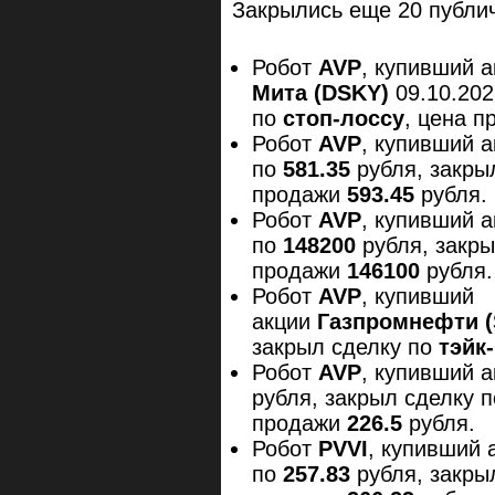
Закрылись еще 20 публич
Робот
AVP
, купивший 
Мита (
DSKY
)
09.10.20
по
стоп-лоссу
, цена 
Робот
AVP
, купивший 
по
581.35
рубля, закры
продажи
593.45
рубля.
Робот
AVP
, купивший 
по
148200
рубля, закр
продажи
146100
рубля.
Робот
AVP
, купивший
акции
Газпромнефти (
закрыл сделку по
тэйк
Робот
AVP
, купивший 
рубля, закрыл сделку 
продажи
226.5
рубля.
Робот
PVVI
, купивший 
по
257.83
рубля, закры