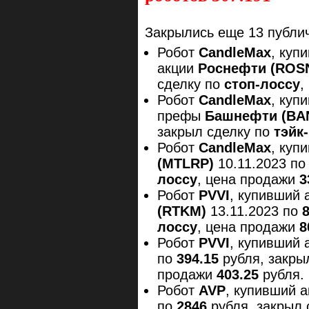
Закрылись еще 13 публич
Робот
CandleMax
, куп
акции
Роснефти (
ROS
сделку по
стоп-лоссу
,
Робот
CandleMax
, куп
префы
Башнефти (
BA
закрыл сделку по
тэйк
Робот
CandleMax
, ку
(
MTLRP
)
10.11.2023 п
лоссу
, цена продажи
3
Робот
PVVI
, купивший 
(
RTKM
)
13.11.2023 по
лоссу
, цена продажи
8
Робот
PVVI
, купивший 
по
394.15
рубля, закры
продажи
403.25
рубля.
Робот
AVP
, купивший 
по
2846
рубля, закрыл