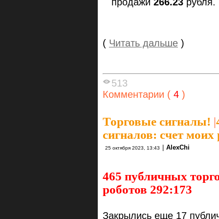
продажи
266.23
рубля.
(
Читать дальше
)
513
Комментарии (
4
)
Торговые сигналы!
|
сигналов: счет моих
|
AlexChi
25 октября 2023, 13:43
465 публичных торго
роботов 292:173
Закрылись еще 17 публич