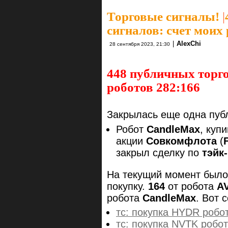
Торговые сигналы!
|
сигналов: счет моих
|
AlexChi
28 сентября 2023, 21:30
448 публичных торго
роботов 282:166
Закрылась еще одна публ
Робот
CandleMax
, куп
акции
Совкомфлота
(
закрыл сделку по
тэйк
На текущий момент был
покупку.
164
от робота
A
робота
CandleMax
. Вот 
тс: покупка HYDR робо
тс: покупка NVTK робо