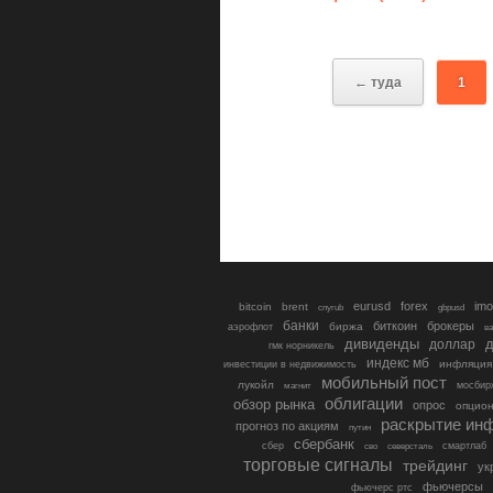
← туда
1
eurusd
forex
imo
bitcoin
brent
cnyrub
gbpusd
банки
биткоин
брокеры
биржа
аэрофлот
в
дивиденды
доллар
д
гмк норникель
индекс мб
инфляция
инвестиции в недвижимость
мобильный пост
лукойл
мосбир
магнит
облигации
обзор рынка
опрос
опцио
раскрытие ин
прогноз по акциям
путин
сбербанк
сбер
северсталь
смартлаб
сво
торговые сигналы
трейдинг
ук
фьючерсы
фьючерс ртс