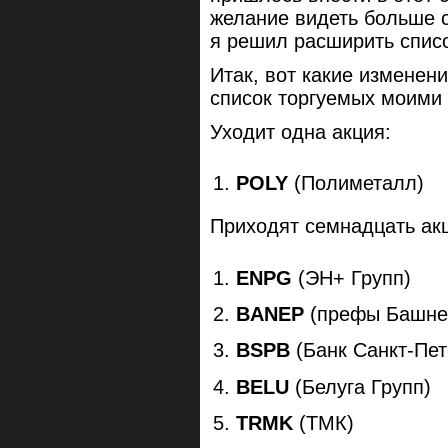
желание видеть больше с
я решил расширить списо
Итак, вот какие изменен
список торгуемых моими 
Уходит одна акция:
POLY
(Полиметалл)
Приходят семнадцать ак
ENPG
(ЭН+ Групп)
BANEP
(префы Башне
BSPB
(Банк Санкт-Пет
BELU
(Белуга Групп)
TRMK
(ТМК)