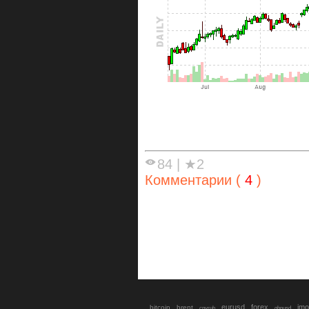
84
|
★2
Комментарии (
4
)
eurusd
forex
imo
bitcoin
brent
cnyrub
gbpusd