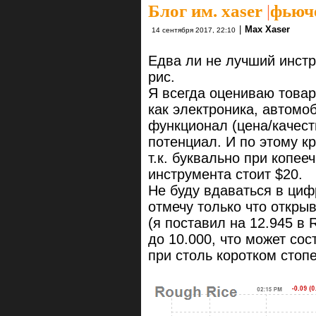
Блог им. xaser
|
фьюче
|
Max Xaser
14 сентября 2017, 22:10
Едва ли не лучший инстр
рис.
Я всегда оцениваю товары
как электроника, автомоб
функционал (цена/качест
потенциал. И по этому к
т.к. буквально при копееч
инструмента стоит $20.
Не буду вдаваться в циф
отмечу только что откры
(я поставил на 12.945 в
до 10.000, что может сос
при столь коротком стоп