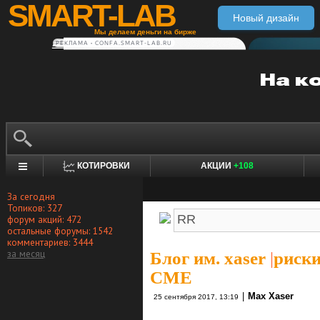
SMART-LAB
Новый дизайн
Мы делаем деньги на бирже
РЕКЛАМА • CONFA.SMART-LAB.RU
КОТИРОВКИ
АКЦИИ
+108
За сегодня
Топиков: 327
форум акций: 472
остальные форумы: 1542
комментариев: 3444
за месяц
Блог им. xaser
|
риски
СМЕ
|
Max Xaser
25 сентября 2017, 13:19