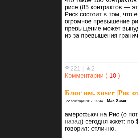
что такое 100 контракт
рисе (85 контрактов — эт
Риск состоит в том, что 
огромное превышение ри
превыщение может вынуд
из-за превышения гранич
221
|
★2
Комментарии (
10
)
Блог им. xaser
|
Рис о
|
Max Xaser
22 сентября 2017, 20:34
амерофьюч на Рис (о по
назад
) сегодня жжет: по 
говорил: отлично.