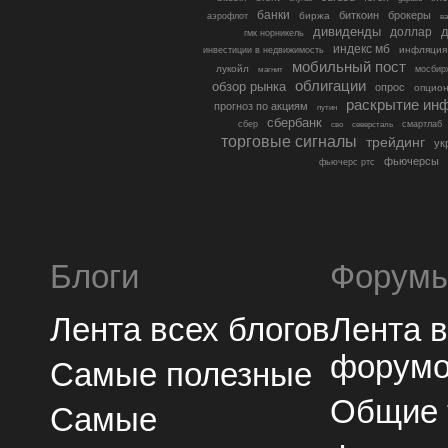
банки
биткоин
брокеры
биржа
аэрофлот
в
дивиденды
доллар
д
гмк норникель
индекс мб
инфляция
инвестиции в недвижимость
мобильный пост
лукойл
мосбир
магнит
облигации
обзор рынка
опрос
опцио
раскрытие ин
прогноз по акциям
путин
сбербанк
сбер
северсталь
смартлаб
сво
торговые сигналы
трейдинг
ук
фьючерсы
фьючерс ртс
Блоги
Форум
Лента всех блогов
Лента 
форум
Самые полезные
Общие
Самые