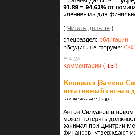
Считаем дальше —
усре
91,89 = 94,63%
от номина
«ленивым» для финальног
(
Читать дальше
)
спецраздел:
облигации
обсудить на форуме:
ОФЗ
4.2К
Комментарии (
15
)
Копипаст
|
Замена Си
негативный сигнал 
|
u-gyn
21 января 2020, 12:47
Антон Силуанов в новом
может потерять должност
занимал при Дмитрии Ме
финансов, утверждают и