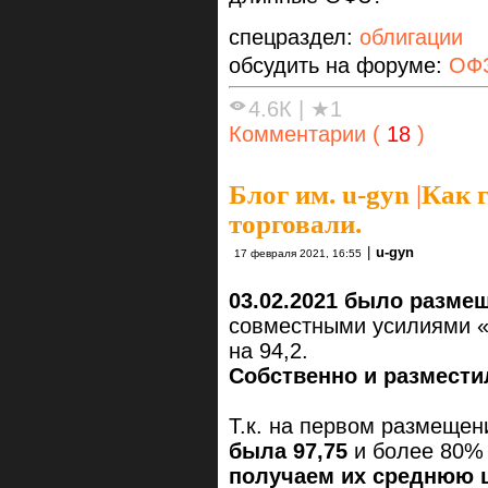
спецраздел:
облигации
обсудить на форуме:
ОФЗ
4.6К
|
★1
Комментарии (
18
)
Блог им. u-gyn
|
Как 
торговали.
|
u-gyn
17 февраля 2021, 16:55
03.02.2021 было разме
совместными усилиями «
на 94,2.
Собственно и разместил
Т.к. на первом размещен
была 97,75
и более 80% 
получаем их среднюю ц