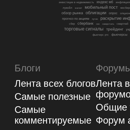
индекс мб
инфляция
инвестиции в недвижимость
мобильный пост
лукойл
мосбир
магнит
облигации
обзор рынка
опрос
опцио
раскрытие ин
прогноз по акциям
путин
сбербанк
сбер
северсталь
смартлаб
сво
торговые сигналы
трейдинг
ук
фьючерсы
фьючерс ртс
Блоги
Форум
Лента всех блогов
Лента 
форум
Самые полезные
Общие
Самые
комментируемые
Форум 