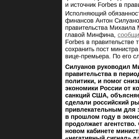
и источник Forbes в прав
Исполняющий обязанност
финансов Антон Силуанов
правительства Михаила М
главой Минфина,
сообщ
Forbes в правительстве 
сохранить пост министра
вице-премьера. По его с
Силуанов руководил М
правительства в перио
политики, и помог сни
экономики России от к
санкций США, объясняе
сделали российский ры
привлекательным для 
в прошлом году в экон
продолжает агентство.
новом кабинете минист
«негативный сигнал» д