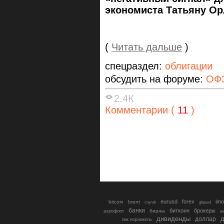
экономиста Татьяну 
(
Читать дальше
)
спецраздел:
облигации
обсудить на форуме:
ОФЗ
2.4К
Комментарии (
11
)
eurusd
forex
imo
bitcoin
brent
cnyrub
gbpusd
банки
биткоин
брокеры
биржа
аэрофлот
в
дивиденды
доллар
д
гмк норникель