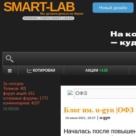
SMART-LAB
Новый дизайн
Мы делаем деньги на бирже
РЕКЛАМА • CONFA.SMART-LAB.RU
КОТИРОВКИ
АКЦИИ
+135
За сегодня
Топиков: 401
форум акций: 632
остальные форумы: 1772
комментариев: 4107
за месяц
Блог им. u-gyn
|
ОФЗ
|
u-gyn
19 июня 2021, 16:27
Началась после повышен