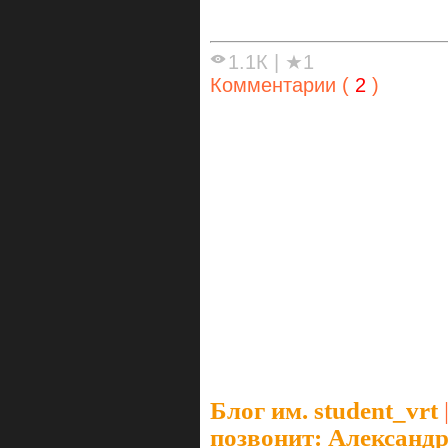
1.1К
|
★1
Комментарии (
2
)
Блог им. student_vrt
позвонит: Александ