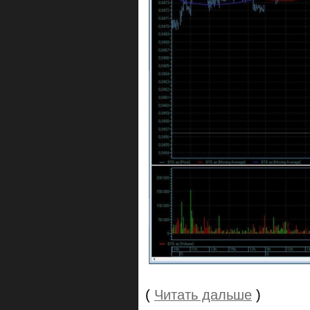
(
Читать дальше
)