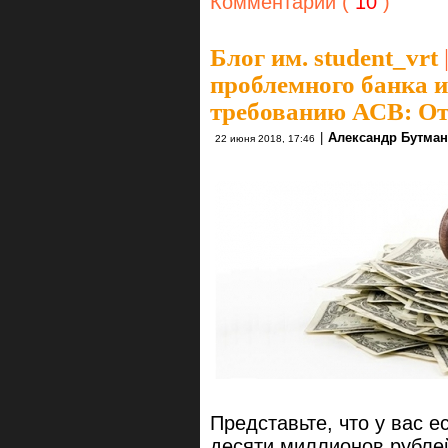
Комментарии (
10
)
Блог им. student_vrt
проблемного банка и
требованию АСВ: От
|
Александр Бутма
22 июня 2018, 17:46
Представьте, что у вас е
десяти миллионов рублей