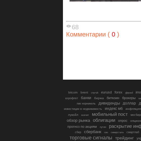
68
Комментарии (
0
)
eurusd
forex
imo
bitcoin
brent
cnyrub
gbpusd
банки
биткоин
брокеры
биржа
аэрофлот
в
дивиденды
доллар
д
гмк норникель
индекс мб
инфляция
инвестиции в недвижимость
мобильный пост
лукойл
мосбир
магнит
облигации
обзор рынка
опрос
опцио
раскрытие ин
прогноз по акциям
путин
сбербанк
сбер
северсталь
смартлаб
сво
торговые сигналы
трейдинг
ук