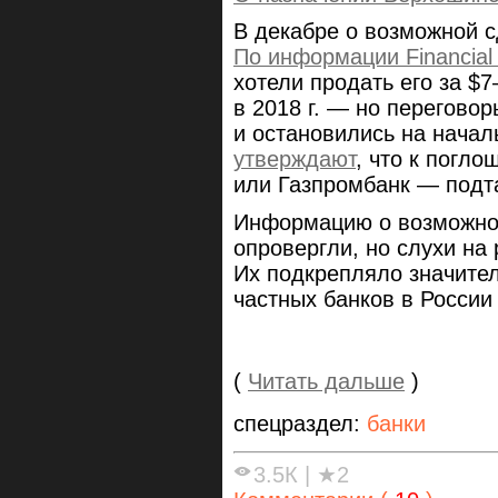
В декабре о возможной с
По информации Financial
хотели продать его за $7
в 2018 г. — но перегов
и остановились на началь
утверждают
, что к погл
или Газпромбанк — подт
Информацию о возможной
опровергли, но слухи на
Их подкрепляло значите
частных банков в России
(
Читать дальше
)
спецраздел:
банки
3.5К
|
★2