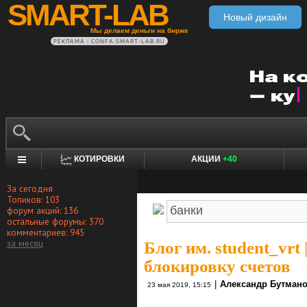
SMART-LAB
Новый дизайн
Мы делаем деньги на бирже
РЕКЛАМА • CONFA.SMART-LAB.RU
КОТИРОВКИ
АКЦИИ
+40
За сегодня
Топиков: 103
форум акций: 136
остальные форумы: 370
комментариев: 945
за месяц
Блог им. student_vrt
блокировку счетов
|
Александр Бутман
23 мая 2019, 15:15