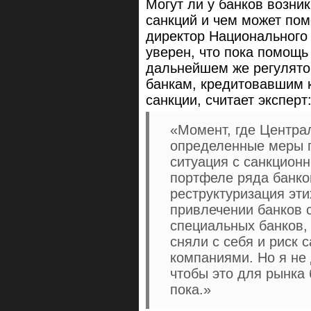
Могут ли у банков возни
санкций и чем может по
директор Национального 
уверен, что пока помощь
дальнейшем же регулято
банкам, кредитовавшим 
санкции, считает эксперт
«Момент, где Центра
определенные меры п
ситуация с санкцион
портфеле ряда банко
реструктуризация эт
привлечении банков с
специальных банков,
сняли с себя и риск 
компаниями. Но я не 
чтобы это для рынка
пока.»