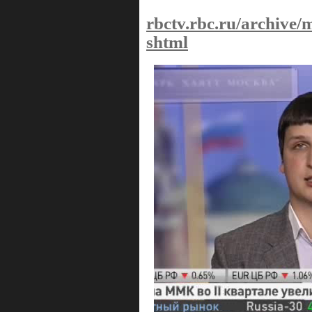
rbctv.rbc.ru/archive
shtml