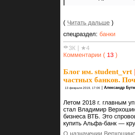
(
Читать дальше
)
спецраздел:
банки
3К
|
★4
Комментарии (
13
)
Блог им. student_vrt
частных банков. Поч
|
Александр Бут
13 февраля 2019, 17:06
Летом 2018 г. главным 
стал Владимир Верхошин
бизнеса ВТБ. Это спров
купить Альфа-банк — кр
О назначении Верхошинс