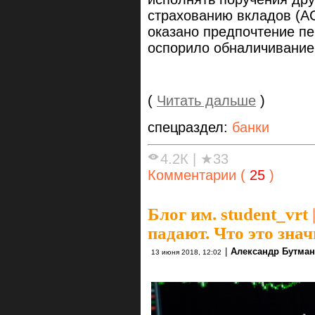
страхованию вкладов (А
оказано предпочтение пе
оспорило обналичивание 
(
Читать дальше
)
спецраздел:
банки
4.2К
|
★33
Комментарии (
25
)
Блог им. student_vrt
падают. Что это зна
|
Александр Бутма
13 июня 2018, 12:02