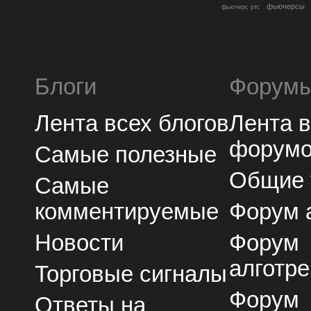
фьючерсы
фьючерс ртс
Блоги
Форум
Лента всех блогов
Лента 
форум
Самые полезные
Общие
Самые
комментируемые
Форум 
Новости
Форум
алготре
Торговые сигналы
Форум
Ответы на