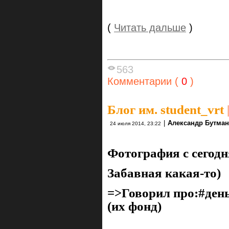
(
Читать дальше
)
563
Комментарии (
0
)
Блог им. student_vrt
|
Александр Бутма
24 июля 2014, 23:22
Фотография с сегод
Забавная какая-то)
=>Говорил про:#ден
(их фонд)