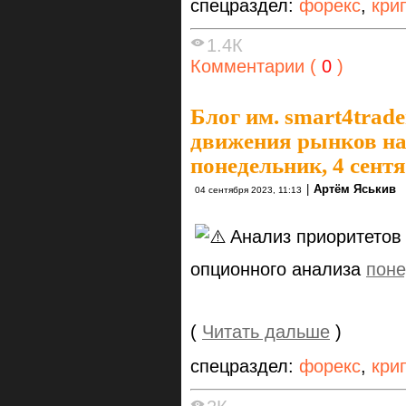
спецраздел:
форекс
,
кри
1.4К
Комментарии (
0
)
Блог им. smart4trade
движения рынков на
понедельник, 4 сент
|
Артём Яськив
04 сентября 2023, 11:13
Анализ приоритетов
опционного анализа
поне
(
Читать дальше
)
спецраздел:
форекс
,
кри