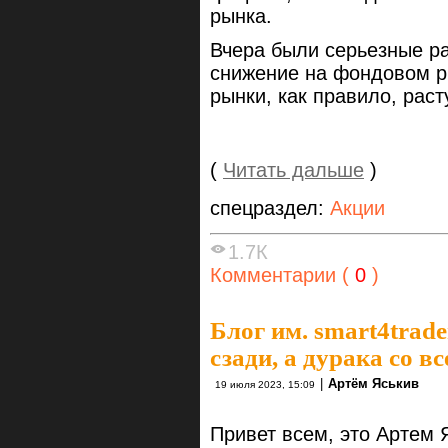
рынка.
Вчера были серьезные ра
снижение на фондовом 
рынки, как правило, раст
(
Читать дальше
)
спецраздел:
Акции
1.7К
Комментарии (
0
)
Блог им. smart4trade
сзади, а дурака со в
|
Артём Яськив
19 июля 2023, 15:09
Привет всем, это Артем 