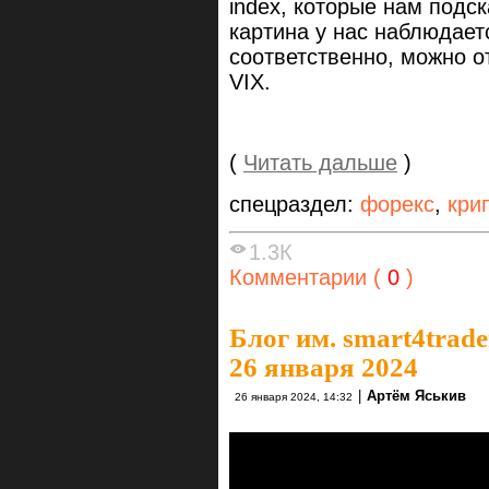
index, которые нам подс
картина у нас наблюдает
соответственно, можно о
VIX.
(
Читать дальше
)
спецраздел:
форекс
,
кри
1.3К
Комментарии (
0
)
Блог им. smart4trade
26 января 2024
|
Артём Яськив
26 января 2024, 14:32