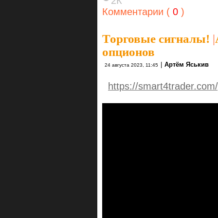
2К
Комментарии (
0
)
Торговые сигналы!
|
опционов
|
Артём Яськив
24 августа 2023, 11:45
https://smart4trader.com/p