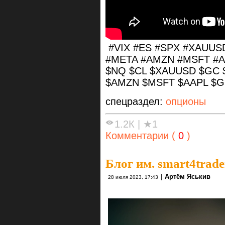
#VIX #ES #SPX #XAUUS
#META #AMZN #MSFT #A
$NQ $CL $XAUUSD $GC
$AMZN $MSFT $AAPL $
спецраздел:
опционы
1.2К
|
★1
Комментарии (
0
)
Блог им. smart4trade
|
Артём Яськив
28 июля 2023, 17:43