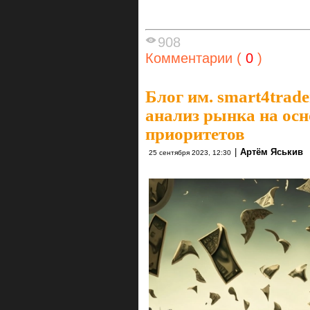
908
Комментарии (
0
)
Блог им. smart4trade
анализ рынка на ос
приоритетов
|
Артём Яськив
25 сентября 2023, 12:30