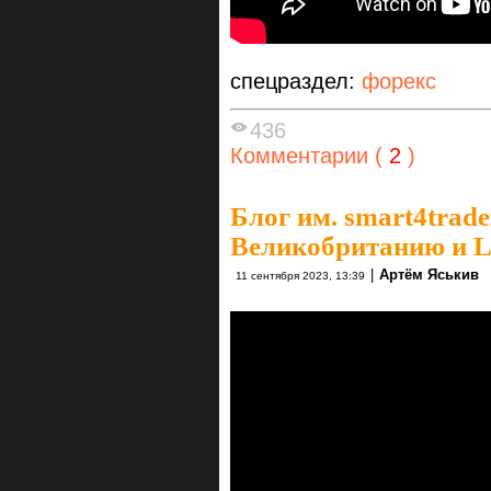
спецраздел:
форекс
436
Комментарии (
2
)
Блог им. smart4trade
Великобританию и
|
Артём Яськив
11 сентября 2023, 13:39