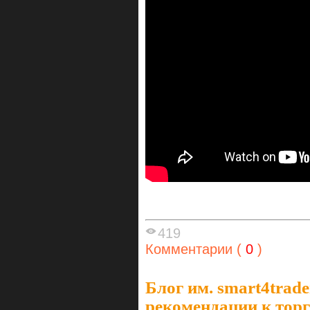
419
Комментарии (
0
)
Блог им. smart4trade
рекомендации к торг