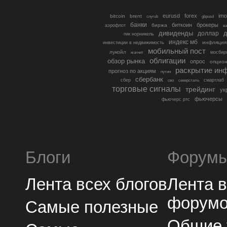
eurusd
forex
imo
bitcoin
brent
cnyrub
gbpusd
банки
биткоин
брокеры
биржа
аэрофлот
в
дивиденды
доллар
д
гмк норникель
индекс мб
инфляция
инвестиции в недвижимость
мобильный пост
лукойл
мосбир
магнит
облигации
обзор рынка
опрос
опцио
раскрытие ин
прогноз по акциям
путин
сбербанк
сбер
северсталь
смартлаб
сво
торговые сигналы
трейдинг
ук
фьючерсы
фьючерс ртс
Блоги
Форум
Лента всех блогов
Лента 
форум
Самые полезные
Общие