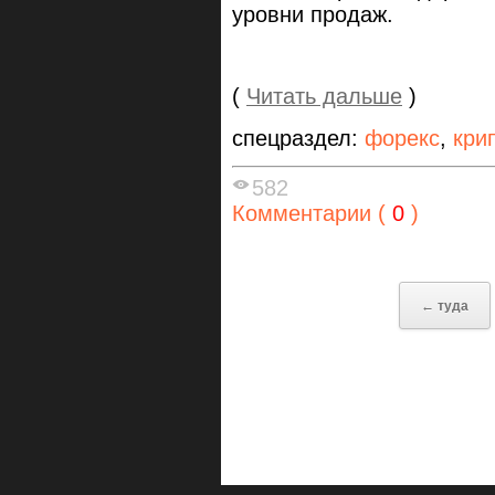
уровни продаж.
(
Читать дальше
)
спецраздел:
форекс
,
кри
582
Комментарии (
0
)
← туда