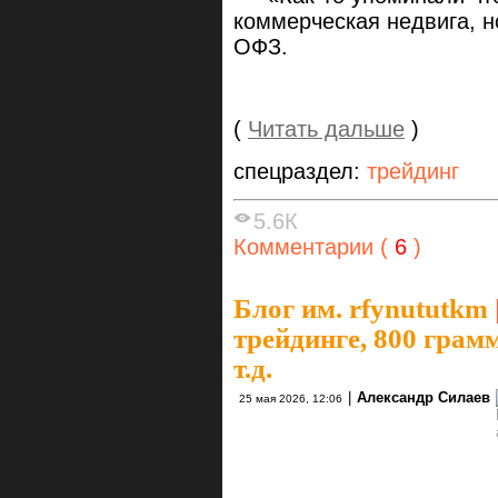
коммерческая недвига, н
ОФЗ.
(
Читать дальше
)
спецраздел:
трейдинг
5.6К
Комментарии (
6
)
Блог им. rfynututkm
трейдинге, 800 грам
т.д.
|
Александр Силаев
25 мая 2026, 12:06