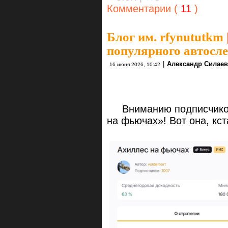
Комментарии (
11
)
Блог им. rfynututkm
популярного автосле
|
Александр Силаев
16 июня 2026, 10:42
Вниманию подписчиков 
на фьючах»! Вот она, кс