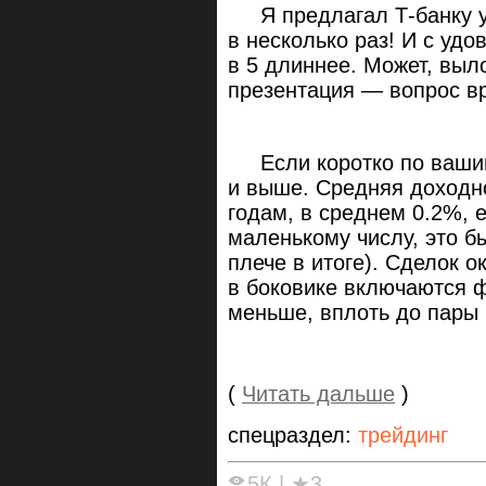
Я предлагал Т-банку ув
в несколько раз! И с уд
в 5 длиннее. Может, вы
презентация — вопрос в
Если коротко по вашим 
и выше. Средняя доходно
годам, в среднем 0.2%, е
маленькому числу, это 
плече в итоге). Сделок о
в боковике включаются ф
меньше, вплоть до пары 
(
Читать дальше
)
спецраздел:
трейдинг
5К
|
★3