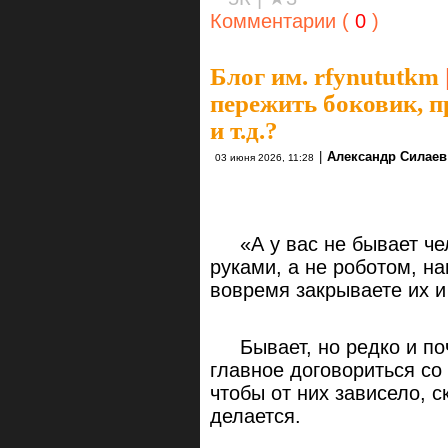
Комментарии (
0
)
Блог им. rfynututkm
пережить боковик, п
и т.д.?
|
Александр Силаев
03 июня 2026, 11:28
«А у вас не бывает чело
руками, а не роботом, н
вовремя закрываете их и 
Бывает, но редко и почт
главное договориться со
чтобы от них зависело, с
делается.