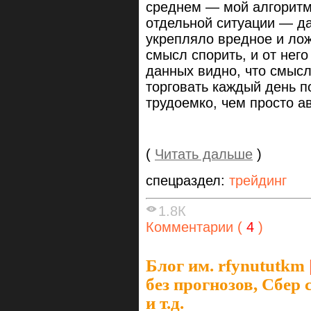
среднем — мой алгоритм
отдельной ситуации — да
укрепляло вредное и лож
смысл спорить, и от него
данных видно, что смысл
торговать каждый день п
трудоемко, чем просто а
(
Читать дальше
)
спецраздел:
трейдинг
1.8К
Комментарии (
4
)
Блог им. rfynututkm
без прогнозов, Сбер 
и т.д.