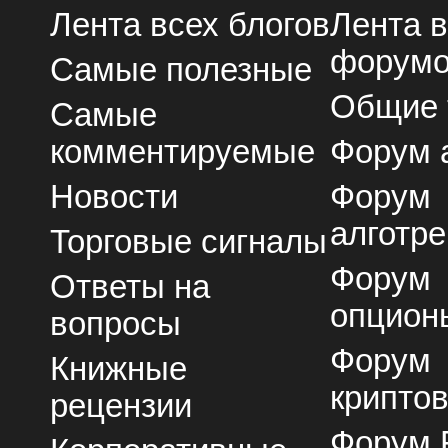
Лента всех блогов
Лента 
форум
Самые полезные
Общие
Самые
комментируемые
Форум 
Новости
Форум
алготре
Торговые сигналы
Форум
Ответы на
опцион
вопросы
Форум
Книжные
крипто
рецензии
Форум 