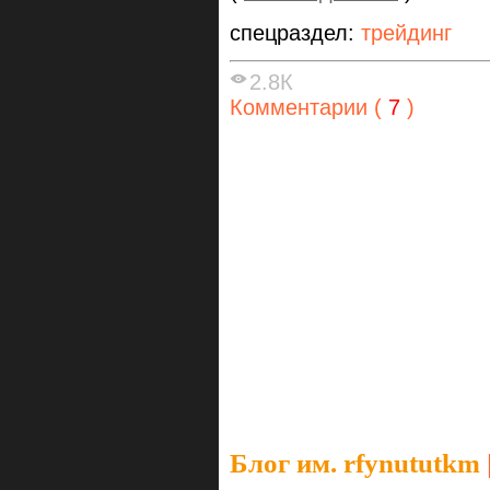
спецраздел:
трейдинг
2.8К
Комментарии (
7
)
Блог им. rfynututkm