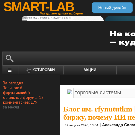
SMART-LAB
Новый дизайн
Мы делаем деньги на бирже
РЕКЛАМА • CONFA.SMART-LAB.RU
КОТИРОВКИ
АКЦИИ
За сегодня
Топиков: 6
форум акций: 5
остальные форумы: 12
комментариев: 179
за месяц
Блог им. rfynututkm
биржу, почему ИИ не 
|
Александр Сила
07 августа 2026, 13:04