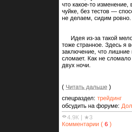
что какое-то изменение,
чуйке, без тестов — спос
не делаем, сидим ровно.
Идея из-за такой мелоч
тоже странное. Здесь я 
заключение, что лишние 
сломает. Как не сломало
двух ночи.
(
Читать дальше
)
спецраздел:
трейдинг
обсудить на форуме:
Дол
4.9К
|
★3
Комментарии (
6
)