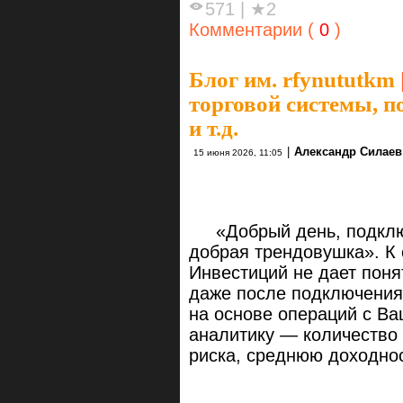
571
|
★2
Комментарии (
0
)
Блог им. rfynututkm
торговой системы, 
и т.д.
|
Александр Силаев
15 июня 2026, 11:05
«Добрый день, подключ
добрая трендовушка». К
Инвестиций не дает поня
даже после подключения
на основе операций с Ва
аналитику — количество 
риска, среднюю доходнос