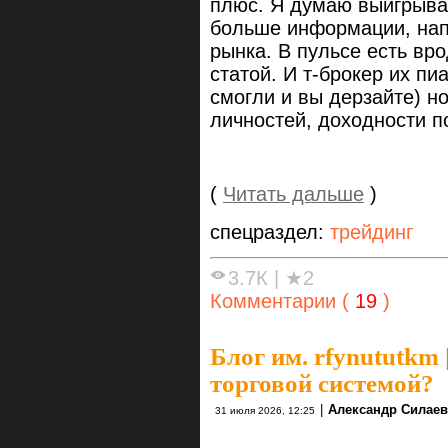
плюс. Я думаю выигрываю
больше информации, напр
рынка. В пульсе есть вр
статой. И т-брокер их пи
смогли и вы дерзайте) н
личностей, доходности п
(
Читать дальше
)
спецраздел:
трейдинг
3.7К
|
★2
Комментарии (
19
)
Блог им. rfynututkm
торговой системой?
|
Александр Силаев
31 июля 2026, 12:25