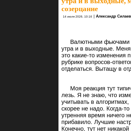
утра и в выходные, м
созерцание
|
Александр Силаев
14 июля 2026, 10:16
Валютными фьючами на 
утра и в выходные. Меня
это какие-то изменения 
рубрике вопросов-ответо
отделаться. Вытащу в от
Моя реакция тут типичн
лезь. Я не знаю, что изм
учитывать в алгоритмах,
скорее не надо. Когда-то
утренняя время ничего н
прибавило. Лучшие настр
Конечно, тут нет никакой