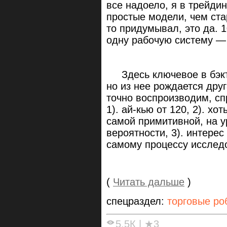
все надоело, я в трейдин
простые модели, чем ста
то придумывал, это да. 1
одну рабочую систему — 
Здесь ключевое в бэкте
но из нее рождается дру
точно воспроизводим, сп
1). ай-кью от 120, 2). хо
самой примитивной, на у
вероятности, 3). интерес 
самому процессу
исслед
(
Читать дальше
)
спецраздел:
торговые ро
5.5К
|
★3