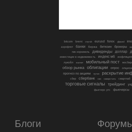
eurusd
forex
imo
bitcoin
brent
cnyrub
gbpusd
банки
биткоин
брокеры
биржа
аэрофлот
в
дивиденды
доллар
д
гмк норникель
индекс мб
инфляция
инвестиции в недвижимость
мобильный пост
лукойл
мосбир
магнит
облигации
обзор рынка
опрос
опцио
раскрытие ин
прогноз по акциям
путин
сбербанк
сбер
северсталь
смартлаб
сво
торговые сигналы
трейдинг
ук
фьючерсы
фьючерс ртс
Блоги
Форум