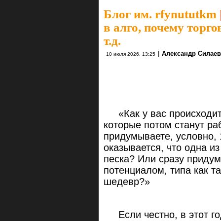
Блог им. rfynututkm
в алго, почему торгов
т.д.
|
Александр Силаев
10 июля 2026, 13:25
«Как у вас происходит 
которые потом станут р
придумываете, условно, 
оказывается, что одна из
песка? Или сразу придум
потенциалом, типа как т
шедевр?»
Если честно,
в этот г