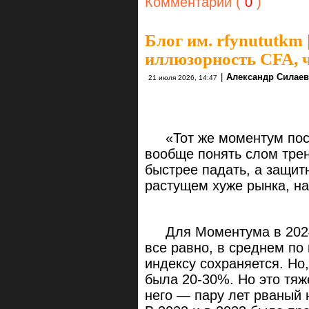
Комментарии (
0
)
Блог им. rfynututkm
иллюзорность CFA, чт
|
Александр Силаев
21 июля 2026, 14:47
«Тот же моментум после
вообще понять слом трен
быстрее падать, а защит
растущем хуже рынка, н
Для Моментума в 2024 
все равно, в среднем по
индексу сохраняется. Но,
была 20-30%. Но это тя
него — пару лет рваный 