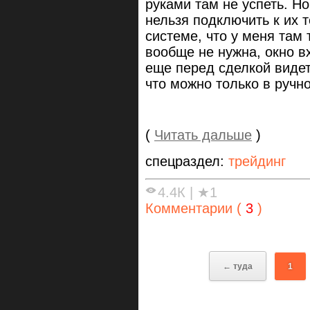
руками там не успеть. Но
нельзя подключить к их т
системе, что у меня там 
вообще не нужна, окно 
еще перед сделкой видет
что можно только в ручн
(
Читать дальше
)
спецраздел:
трейдинг
4.4К
|
★1
Комментарии (
3
)
← туда
1