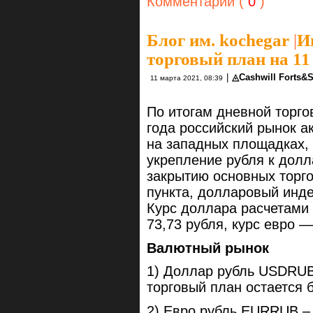
Комментарии (
0
)
Блог им. kochegar
|
И
торговый план на 11 
|
◬Cashwill Forts&
11 марта 2021, 08:39
По итогам дневной торго
года российский рынок а
на западных площадках,
укрепление рубля к долл
закрытию основных торго
пункта, долларовый инде
Курс доллара расчетами 
73,73 рубля, курс евро —
Валютный рынок
1) Доллар рубль USDRUB 
торговый план остается 
2) Евро рубль EURRUB – 