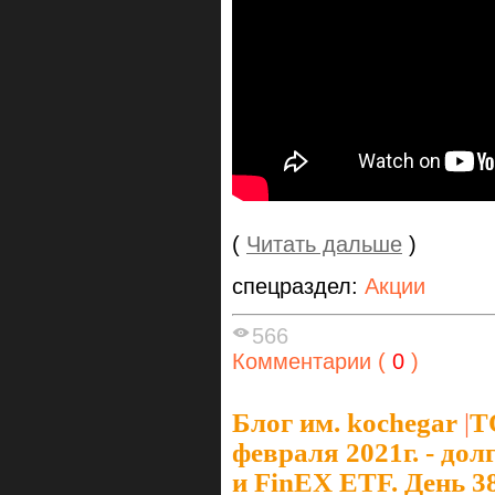
(
Читать дальше
)
спецраздел:
Акции
566
Комментарии (
0
)
Блог им. kochegar
|
Т
февраля 2021г. - до
и FinEX ETF. День 3