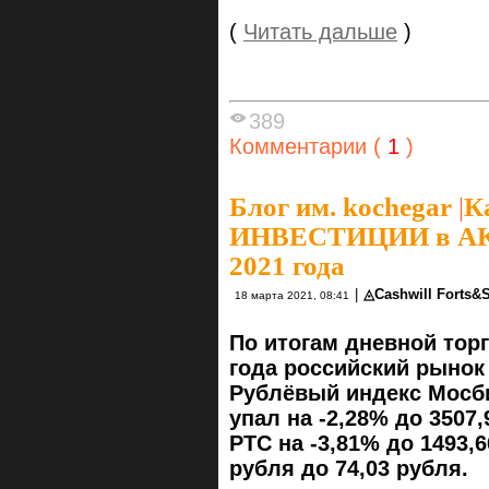
(
Читать дальше
)
389
Комментарии (
1
)
Блог им. kochegar
|
К
ИНВЕСТИЦИИ в АКЦИ
2021 года
|
◬Cashwill Forts&
18 марта 2021, 08:41
По итогам дневной торг
года российский рынок
Рублёвый индекс Мосби
упал на -2,28% до 3507
РТС на -3,81% до 1493,
рубля до 74,03 рубля.