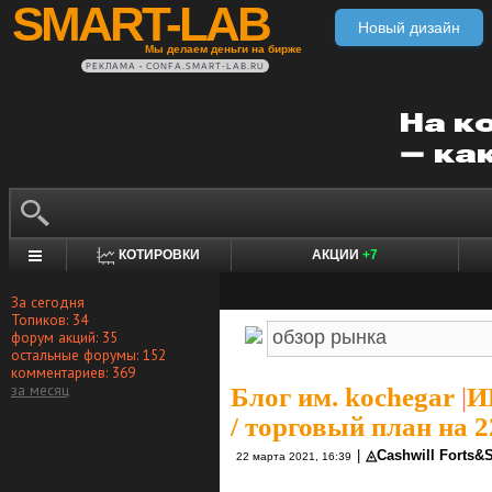
SMART-LAB
Новый дизайн
Мы делаем деньги на бирже
РЕКЛАМА • CONFA.SMART-LAB.RU
КОТИРОВКИ
АКЦИИ
+7
За сегодня
Топиков: 34
форум акций: 35
остальные форумы: 152
комментариев: 369
за месяц
Блог им. kochegar
|
И
/ торговый план на 22
|
◬Cashwill Forts&
22 марта 2021, 16:39