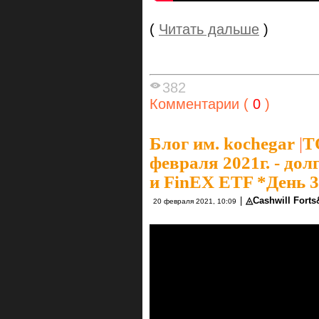
(
Читать дальше
)
382
Комментарии (
0
)
Блог им. kochegar
|
Т
февраля 2021г. - до
и FinEX ETF *День 
|
◬Cashwill Fort
20 февраля 2021, 10:09