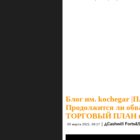
Блог им. kochegar
|
П
Продолжится ли обв
ТОРГОВЫЙ ПЛАН на 
|
◬Cashwill Forts&
05 марта 2021, 09:17