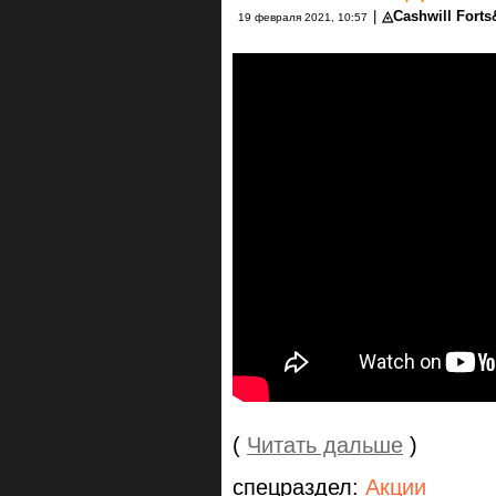
|
◬Cashwill Fort
19 февраля 2021, 10:57
(
Читать дальше
)
спецраздел:
Акции