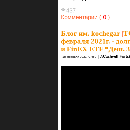
437
Комментарии (
0
)
Блог им. kochegar
|
Т
февраля 2021г. - до
и FinEX ETF *День 
|
◬Cashwill Fort
18 февраля 2021, 07:59