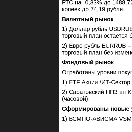
РТС на -0,33% до 1488,7
копеек до 74,19 рубля.
Валютный рынок
1) Доллар рубль USDRUB 
торговый план остается 
2) Евро рубль EURRUB – 
торговый план без измен
Фондовый рынок
Отработаны уровни покуп
1) ETF Акции /ИТ-Сектор
2) Саратовский НПЗ ап K
(часовой);
Сформированы новые у
1) ВСМПО-АВИСМА VSMO