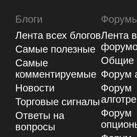
Блоги
Форум
Лента всех блогов
Лента 
форум
Самые полезные
Общие
Самые
комментируемые
Форум 
Новости
Форум
алготре
Торговые сигналы
Форум
Ответы на
опцион
вопросы