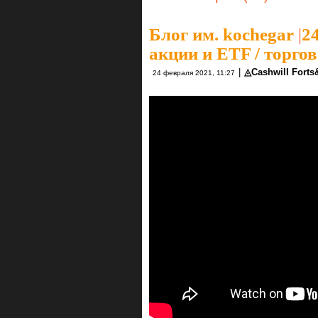
Блог им. kochegar
|
24
акции и ETF / торго
|
◬Cashwill Fort
24 февраля 2021, 11:27