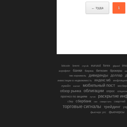
← туда
1
eurusd
forex
imo
bitcoin
brent
cnyrub
gbpusd
банки
биткоин
брокеры
биржа
аэрофлот
в
дивиденды
доллар
д
гмк норникель
индекс мб
инфляция
инвестиции в недвижимость
мобильный пост
лукойл
мосбир
магнит
облигации
обзор рынка
опрос
опцио
раскрытие ин
прогноз по акциям
путин
сбербанк
сбер
северсталь
смартлаб
сво
торговые сигналы
трейдинг
ук
фьючерсы
фьючерс ртс