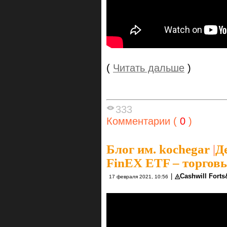
(
Читать дальше
)
333
Комментарии (
0
)
Блог им. kochegar
|
Д
FinEX ETF – торговы
|
◬Cashwill Fort
17 февраля 2021, 10:56