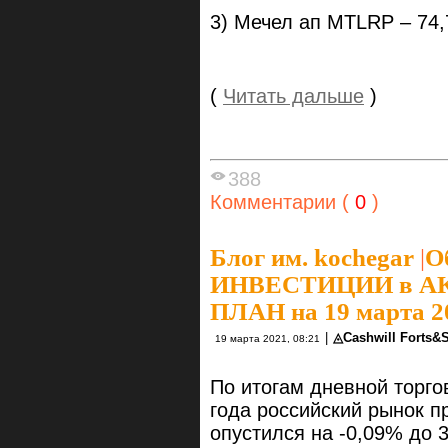
3) Мечел ап MTLRP – 74,
(
Читать дальше
)
388
Комментарии (
0
)
Блог им. kochegar
|
О
ИНВЕСТИЦИИ в АК
ПЛАН на 19 марта 20
|
◬Cashwill Forts&
19 марта 2021, 08:21
По итогам дневной торгов
года российский рынок 
опустился на -0,09% до 