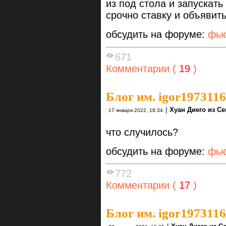
из под стола и запускать
срочно ставку и объявит
обсудить на форуме:
фью
671
Комментарии (
19
)
Блог им. igor1973116
|
Хуан Диего из С
17 января 2022, 18:34
что случилось?
обсудить на форуме:
фью
772
Комментарии (
17
)
Блог им. igor1973116