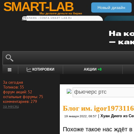
SMART-LAB
Новый дизайн
Мы делаем деньги на бирже
РЕКЛАМА • CONFA.SMART-LAB.RU
КОТИРОВКИ
АКЦИИ
+8
За сегодня
Топиков: 35
форум акций: 52
остальные форумы: 75
комментариев: 279
за месяц
Блог им. igor1973116
|
Хуан Диего из С
19 января 2022, 08:57
Похоже такое нас ждёт в