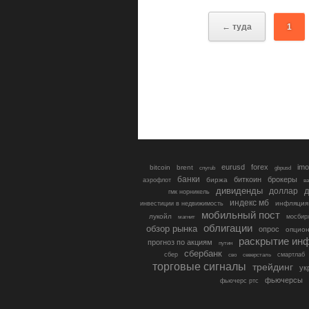
← туда
1
eurusd
forex
imo
bitcoin
brent
cnyrub
gbpusd
банки
биткоин
брокеры
биржа
аэрофлот
в
дивиденды
доллар
д
гмк норникель
индекс мб
инфляция
инвестиции в недвижимость
мобильный пост
лукойл
мосбир
магнит
облигации
обзор рынка
опрос
опцио
раскрытие ин
прогноз по акциям
путин
сбербанк
сбер
северсталь
смартлаб
сво
торговые сигналы
трейдинг
ук
фьючерсы
фьючерс ртс