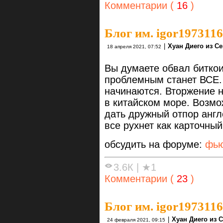
Комментарии (
16
)
Блог им. igor1973116
|
Хуан Диего из С
18 апреля 2021, 07:52
Вы думаете обвал биткои
проблемным станет ВСЕ. 
начинаются. Вторжение н
в китайском море. Возмо
дать дружный отпор англ
все рухнет как карточны
обсудить на форуме:
фью
3.6К
|
★1
Комментарии (
23
)
Блог им. igor1973116
|
Хуан Диего из 
24 февраля 2021, 09:15