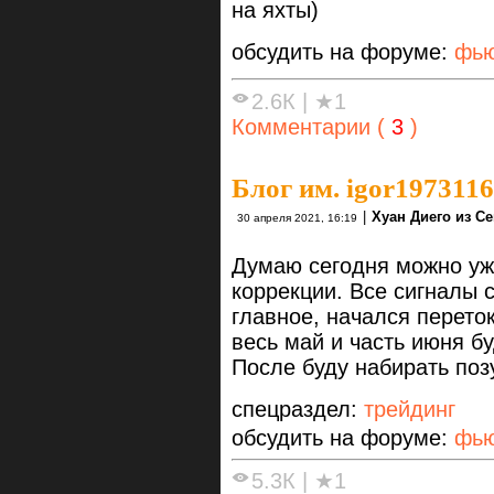
на яхты)
обсудить на форуме:
фью
2.6К
|
★1
Комментарии (
3
)
Блог им. igor1973116
|
Хуан Диего из С
30 апреля 2021, 16:19
Думаю сегодня можно уж
коррекции. Все сигналы 
главное, начался перето
весь май и часть июня б
После буду набирать поз
спецраздел:
трейдинг
обсудить на форуме:
фью
5.3К
|
★1