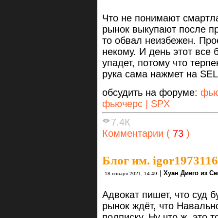
Что не понимают смартла
рынок выкупают после пр
то обвал неизбежен. Прос
некому. И день этот все 
упадет, потому что терпе
рука сама нажмет на SE
обсудить на форуме:
фью
фьючерс | SPX
7.4К
Комментарии (
73
)
Блог им. igor1973116
|
Хуан Диего из С
18 января 2021, 14:49
Адвокат пишет, что суд б
рынок ждёт, что Навальн
подписку. Ну что ж, это 