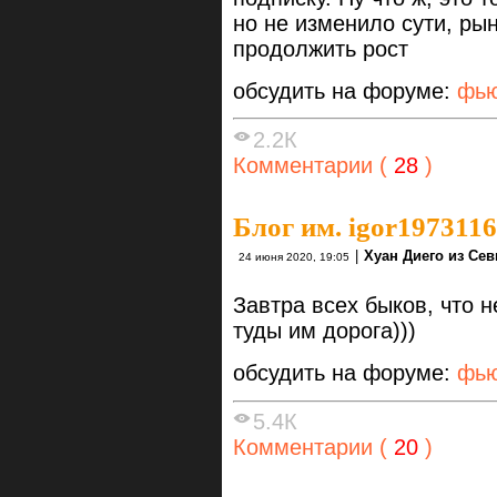
но не изменило сути, ры
продолжить рост
обсудить на форуме:
фью
2.2К
Комментарии (
28
)
Блог им. igor1973116
|
Хуан Диего из Се
24 июня 2020, 19:05
Завтра всех быков, что 
туды им дорога)))
обсудить на форуме:
фью
5.4К
Комментарии (
20
)