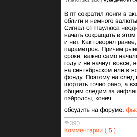
|
Хуан Диего из С
28 августа 2021, 15:05
В пт сократил лонги в а
облиги и немного валюты
Сигнал от Паулюса неод
начать сокращать в этом 
и нет. Как говорил ране
параметров. Причем рынк
сроки, важно само начало
году и не начнут вовсе, 
на сентябрьском или в но
фонду. Поэтому на след 
шортить точно рано, а вз
общем следим за инфляц
пэйролсы, конеч.
обсудить на форуме:
фью
390
Комментарии (
5
)