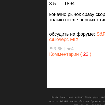
3.5 1894
конечно рынок сразу скор
только после первых отче
обсудить на форуме:
S&P
фьючерс MIX
3.6К
|
★4
Комментарии (
22
)
eurusd
forex
imo
bitcoin
brent
cnyrub
gbpusd
банки
биткоин
брокеры
биржа
аэрофлот
в