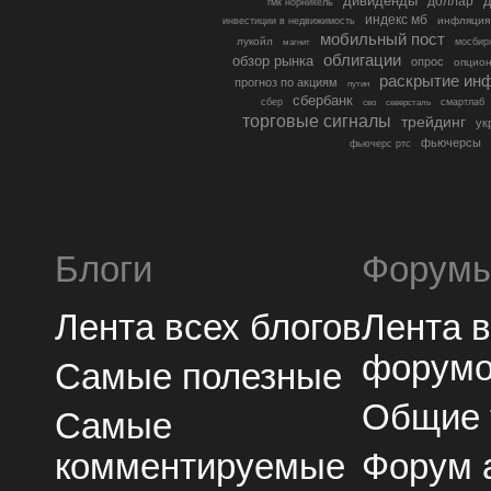
дивиденды
доллар
д
гмк норникель
индекс мб
инфляция
инвестиции в недвижимость
мобильный пост
лукойл
мосбир
магнит
облигации
обзор рынка
опрос
опцио
раскрытие ин
прогноз по акциям
путин
сбербанк
сбер
северсталь
смартлаб
сво
торговые сигналы
трейдинг
ук
фьючерсы
фьючерс ртс
Блоги
Форум
Лента всех блогов
Лента 
форум
Самые полезные
Общие
Самые
комментируемые
Форум 