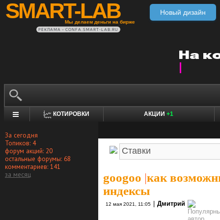
SMART-LAB
Новый дизайн
Мы делаем деньги на бирже
РЕКЛАМА • CONFA.SMART-LAB.RU
КОТИРОВКИ
АКЦИИ
+1
За сегодня
Топиков: 4
форум акций: 20
остальные форумы: 68
комментариев: 141
за месяц
googoo
|
как возможн
индексы
|
Дмитрий
12 мая 2021, 11:05