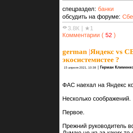
спецраздел:
банки
обсудить на форуме:
Сбе
3.8К
|
★1
Комментарии (
52
)
german
|
Яндекс vs С
экосистемистее ?
|
Герман Клименк
15 апреля 2021, 10:38
ФАС наехал на Яндекс ко
Несколько соображений.
Первое.
Прежний руководитель в
Думаю не из-за каких то 