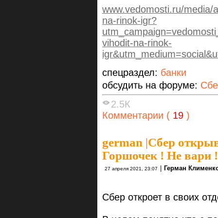
www.vedomosti.ru/media/ar
na-rinok-igr?
utm_campaign=vedomosti_
vihodit-na-rinok-
igr&utm_medium=social&u
спецраздел:
банки
обсудить на форуме:
Сбе
2.5К
Комментарии (
19
)
german
|
Сбер открыв
Горшочек ! Не вари !
|
Герман Клименк
27 апреля 2021, 23:07
Сбер откроет в своих от