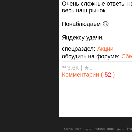
Очень сложные ответы на
весь наш рынок.
Понаблюдаем 🙂
Яндексу удачи.
спецраздел:
Акции
обсудить на форуме:
Сбе
3.6К
|
★1
Комментарии (
52
)
eurusd
forex
imo
bitcoin
brent
cnyrub
gbpusd