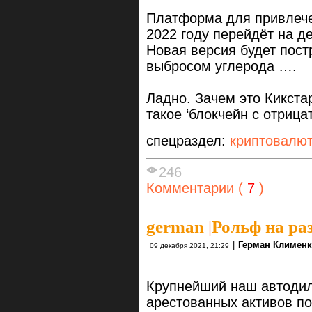
Платформа для привлечен
2022 году перейдёт на 
Новая версия будет пост
выбросом углерода ….
Ладно. Зачем это Кикстар
такое ‘блокчейн с отрица
спецраздел:
криптовалю
246
Комментарии (
7
)
german
|
Рольф на раз
|
Герман Климен
09 декабря 2021, 21:29
Крупнейший наш автодил
арестованных активов п