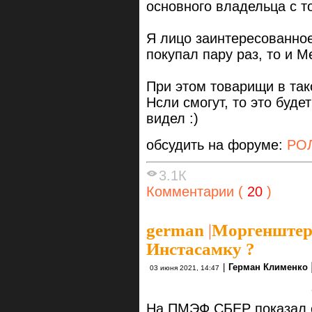
основного владельца с т
Я лицо заинтересованное
покупал пару раз, то и М
При этом товарищи в так
Нсли смогут, то это буде
видел :)
обсудить на форуме:
РОЛ
3.1К
Комментарии (
20
)
german
|
Моргенштерн
Инстасамку ?
|
Герман Клименко
03 июня 2021, 14:47
На ПМЭФ СБЕР показал 