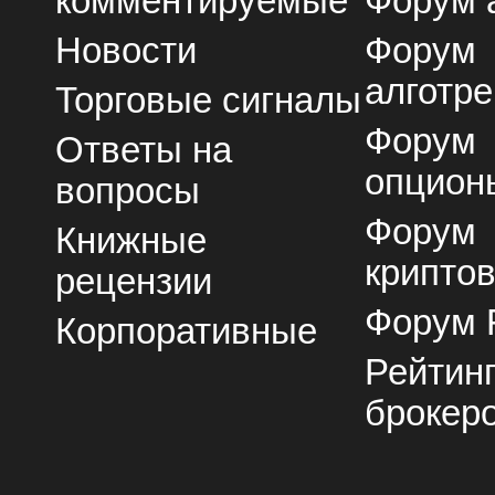
комментируемые
Форум 
Новости
Форум
алготре
Торговые сигналы
Форум
Ответы на
опцион
вопросы
Форум
Книжные
крипто
рецензии
Форум 
Корпоративные
Рейтин
брокер