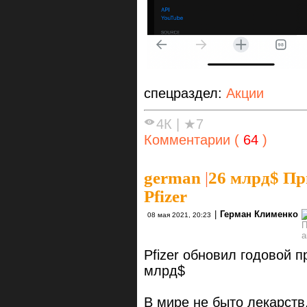
спецраздел:
Акции
4К
|
★7
Комментарии (
64
)
german
|
26 млрд$ Пр
Pfizer
|
Герман Клименко
08 мая 2021, 20:23
Pfizer обновил годовой 
млрд$
В мире не быто лекарств