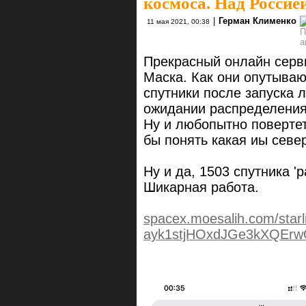
космоса. Над Россией
|
Герман Клименко
11 мая 2021, 00:38
Прекрасный онлайн серв
Маска. Как они опутываю
спутники после запуска л
ожидании распределения
Ну и любопытно повертет
бы понять какая иы севе
Ну и да, 1503 спутника '
Шикарная работа.
spacex.moesalih.com/star
ayk1stjHOxdJGe3kXQEr