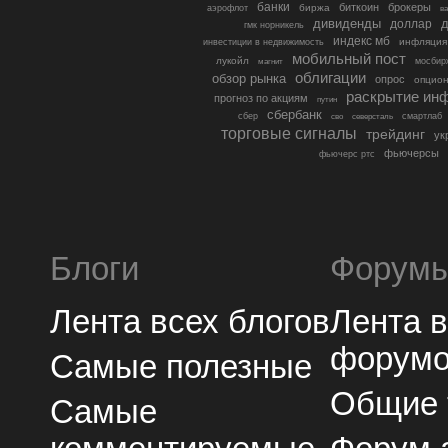
банки
биткоин
брокеры
биржа
аэрофлот
в
дивиденды
доллар
д
гмк норникель
индекс мб
инфляция
инвестиции в недвижимость
мобильный пост
лукойл
мосбир
магнит
облигации
обзор рынка
опрос
опцио
раскрытие ин
прогноз по акциям
путин
сбербанк
сбер
северсталь
смартлаб
сво
торговые сигналы
трейдинг
ук
фьючерсы
фьючерс ртс
Блоги
Форум
Лента всех блогов
Лента 
форум
Самые полезные
Общие
Самые