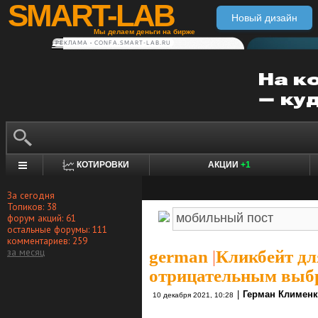
SMART-LAB
Новый дизайн
Мы делаем деньги на бирже
РЕКЛАМА • CONFA.SMART-LAB.RU
КОТИРОВКИ
АКЦИИ
+1
За сегодня
Топиков: 38
форум акций: 61
остальные форумы: 111
комментариев: 259
за месяц
german
|
Кликбейт дл
отрицательным выбр
|
Герман Климен
10 декабря 2021, 10:28