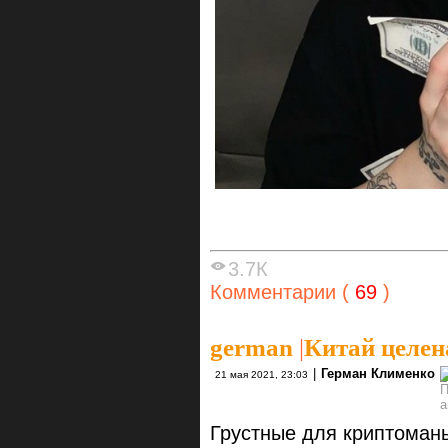
3.7К
Комментарии (
69
)
german
|
Китай целен
|
Герман Клименко
21 мая 2021, 23:03
Грустные для криптомань