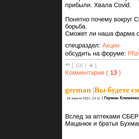
прибыли. Хвала Covid.
Понятно почему вокруг С
борьба.
Сможет ли наша фарма от
спецраздел:
Акции
обсудить на форуме:
Pfiz
1.6К
|
★1
Комментарии (
13
)
german
|
Вы будете с
|
Герман Клименк
28 апреля 2021, 13:11
Вслед за аптеками СБЕР 
Мацанюк и братья Бухма