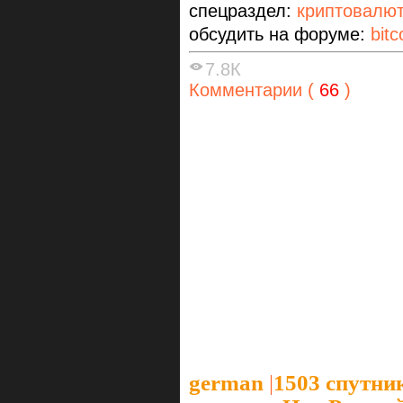
спецраздел:
криптовалю
обсудить на форуме:
bitc
7.8К
Комментарии (
66
)
german
|
1503 спутни