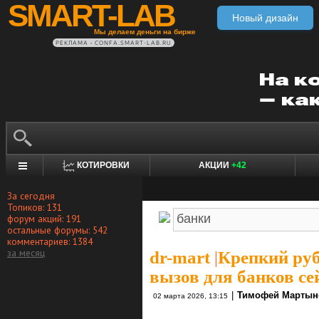
SMART-LAB
Новый дизайн
Мы делаем деньги на бирже
РЕКЛАМА • CONFA.SMART-LAB.RU
КОТИРОВКИ
АКЦИИ
+42
За сегодня
Топиков: 131
форум акций: 191
остальные форумы: 542
комментариев: 1384
за месяц
dr-mart
|
Крепкий руб
вызов для банков се
|
Тимофей Мартын
02 марта 2026, 13:15