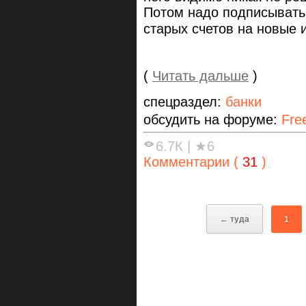
Потом надо подписывать 
старых счетов на новые 
(
Читать дальше
)
спецраздел:
банки
обсудить на форуме:
Fre
6.7К
|
★6
Комментарии (
31
)
← туда
1