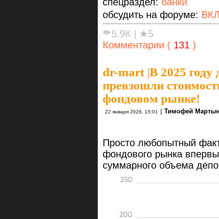
спецраздел:
банки
обсудить на форуме:
ВК
5.9К
|
★5
Комментарии (
131
)
dr-mart
|
В 2025 году
превзошли стоимост
фондовом рынке!
|
Тимофей Марты
22 января 2026, 15:01
Просто любопытный факт
фондового рынка впервы
суммарного объема депо