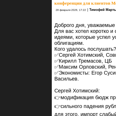
конференции для клиентов Mo
|
Тимофей Март
28 февраля 2026, 17:22
Доброго дня, уважаемые 
Для вас хотел коротко и
идеями, которые успел 
облигациям.
Кого удалось послушать
✅Сергей Хотимский, Сов
✅Кирилл Тремасов, ЦБ
✅Максим Орловский, Рен
✅Экономисты: Егор Суси
Васильев.
Сергей Хотимский:
👉модификация бюдж пра
👉сильного падения рубл
для этого, импорт слабый