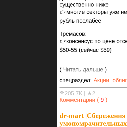
существенно ниже
👉многие секторы уже не
рубль послабее
Тремасов:
👉консенсус по цене отс
$50-55 (сейчас $59)
(
Читать дальше
)
спецраздел:
Акции
,
обли
205.7К
|
★2
Комментарии (
9
)
dr-mart
|
Сбережения 
умопомрачительных