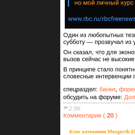
Один из любопытных тез
субботу — прозвучал из 
Он сказал, что для экон
вызов сейчас не высокие
В принципе стало понят
словесные интервенции 
спецраздел:
банки
,
форе
обсудить на форуме:
Дол
2.9К
Комментарии (
20
)
Блог компании Mozgovik
|
О