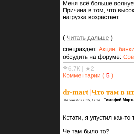
Меня всё больше волнует
Причина в том, что высо
нагрузка возрастает.
(
Читать дальше
)
спецраздел:
Акции
,
банк
обсудить на форуме:
Сов
6.7К
|
★2
Комментарии (
5
)
dr-mart
|
Что там в и
|
Тимофей Март
04 сентября 2025, 17:14
Кстати, я упустил как-то
Че там было то?