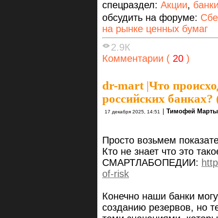
спецраздел:
Акции
,
банк
обсудить на форуме:
Сбе
на рынке ценных бумаг
2.9К
Комментарии (
20
)
dr-mart
|
Что происхо
российских банках? 
|
Тимофей Марты
17 декабря 2025, 14:51
Просто возьмем показат
Кто не знает что это тако
СМАРТЛАБОПЕДИИ:
http
of-risk
Конечно наши банки могу
созданию резервов, но т