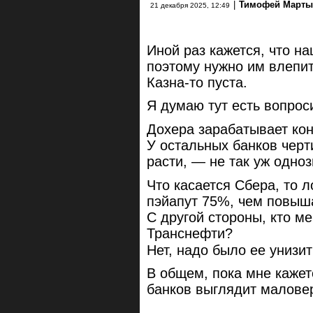
|
Тимофей Марты
21 декабря 2025, 12:49
Иной раз кажется, что н
поэтому нужно им влепит
Казна-то пуста.
Я думаю тут есть вопрос
Дохера зарабатывает кон
У остальных банков черт
расти, — не так уж одноз
Что касается Сбера, то 
пэйапут 75%, чем повыша
С другой стороны, кто м
Транснефти?
Нет, надо было ее унизи
В общем, пока мне кажет
банков выглядит малове