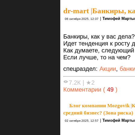
dr-mart
|
Банкиры, ка
|
Тимофей Марты
06 октября 2025, 12:37
Банкиры, как у вас дела?
Идет тенденция к росту
Как думаете, следующий 
Если лучше, то на чем?
спецраздел:
Акции
,
банк
7.2К
|
★2
Комментарии (
49
)
Блог компании Mozgovik
|
К
средний бизнес? (Зона риска)
|
Тимофей Марты
02 октября 2025, 12:57