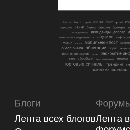
eurusd
forex
imo
bitcoin
brent
cnyrub
gbpusd
банки
биткоин
брокеры
биржа
аэрофлот
в
дивиденды
доллар
д
гмк норникель
индекс мб
инфляция
инвестиции в недвижимость
мобильный пост
лукойл
мосбир
магнит
облигации
обзор рынка
опрос
опцио
раскрытие ин
прогноз по акциям
путин
сбербанк
сбер
северсталь
смартлаб
сво
торговые сигналы
трейдинг
ук
фьючерсы
фьючерс ртс
Блоги
Форум
Лента всех блогов
Лента 
форум