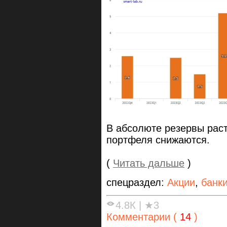
В абсолюте резервы раст
портфеля снижаются.
(
Читать дальше
)
спецраздел:
Акции
,
банк
4.8К
|
★3
Комментарии (
14
)