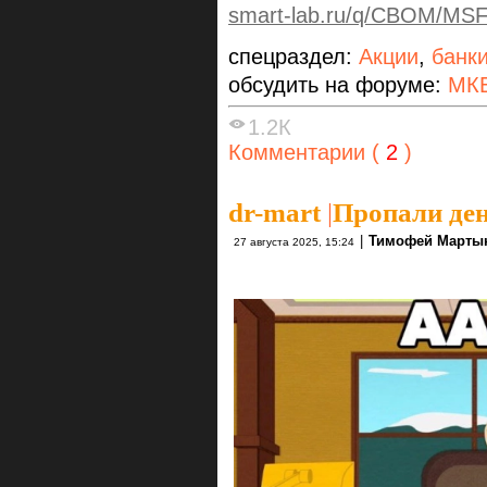
smart-lab.ru/q/CBOM/MSFO
спецраздел:
Акции
,
банк
обсудить на форуме:
МК
1.2К
Комментарии (
2
)
dr-mart
|
Пропали ден
|
Тимофей Марты
27 августа 2025, 15:24