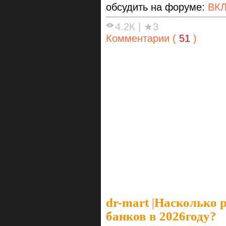
обсудить на форуме:
ВК
4.2К
|
★3
Комментарии (
51
)
dr-mart
|
Насколько р
банков в 2026году?