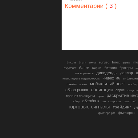
Комментарии (
3
)
eurusd
forex
imo
bitcoin
brent
cnyrub
gbpusd
банки
биткоин
брокеры
биржа
аэрофлот
в
дивиденды
доллар
д
гмк норникель
индекс мб
инфляция
инвестиции в недвижимость
мобильный пост
лукойл
мосбир
магнит
облигации
обзор рынка
опрос
опцио
раскрытие ин
прогноз по акциям
путин
сбербанк
сбер
северсталь
смартлаб
сво
торговые сигналы
трейдинг
ук
фьючерсы
фьючерс ртс