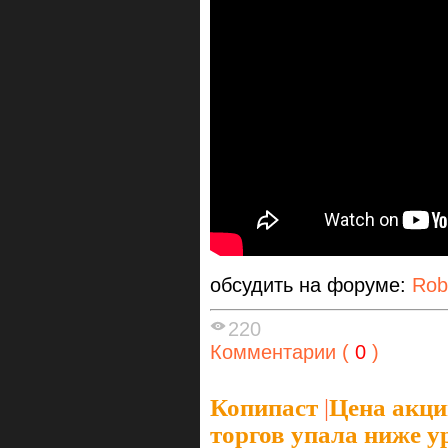
обсудить на форуме:
Rob
220
Комментарии (
0
)
Копипаст
|
Цена акци
торгов упала ниже у