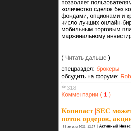
позволяет пользователя
количество сделок без к
фондами, опционами и к
число лучших онлайн-бир
мобильным торговым пл
маржинальному инвестир
(
Читать дальше
)
спецраздел:
брокеры
обсудить на форуме:
Rob
318
Комментарии (
1
)
Копипаст
|
SEC может
поток ордеров, акци
|
Активный Инвес
31 августа 2021, 12:27