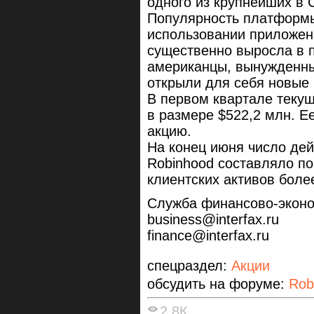
одного из крупнейших в 
Популярность платформы
использовании приложени
существенно выросла в 
американцы, вынужденны
открыли для себя новые 
В первом квартале текущ
в размере $522,2 млн. Е
акцию.
На конец июня число де
Robinhood составляло п
клиентских активов боле
Служба финансово-экон
business@interfax.ru
finance@interfax.ru
спецраздел:
Акции
обсудить на форуме:
Rob
2.8К