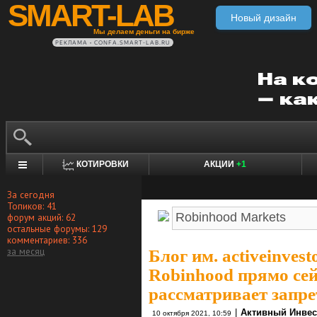
SMART-LAB
Новый дизайн
Мы делаем деньги на бирже
РЕКЛАМА • CONFA.SMART-LAB.RU
КОТИРОВКИ
АКЦИИ
+1
За сегодня
Топиков: 41
форум акций: 62
остальные форумы: 129
комментариев: 336
за месяц
Блог им. activeinvest
Robinhood прямо се
рассматривает запре
|
Активный Инвес
10 октября 2021, 10:59