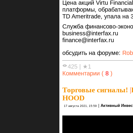
Цена акций Virtu Financia
платформы, обрабатываю
TD Ameritrade, упала на 
Служба финансово-экон
business@interfax.ru
finance@interfax.ru
обсудить на форуме:
Rob
425
|
★1
Комментарии (
8
)
Торговые сигналы!
|
HOOD​
|
Активный Инвес
17 августа 2021, 15:59