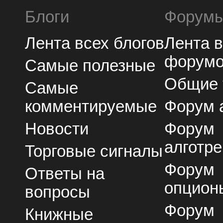
Блоги
Форум
Лента всех блогов
Лента 
форум
Самые полезные
Общие
Самые
комментируемые
Форум 
Новости
Форум
алготре
Торговые сигналы
Форум
Ответы на
опцион
вопросы
Форум
Книжные