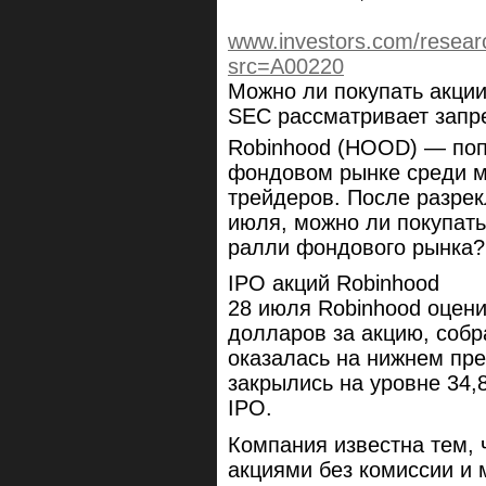
www.investors.com/resear
src=A00220
Можно ли покупать акции
SEC рассматривает запре
Robinhood (HOOD) — поп
фондовом рынке среди м
трейдеров. После разре
июля, можно ли покупать
ралли фондового рынка?
IPO акций Robinhood
28 июля Robinhood оцени
долларов за акцию, собр
оказалась на нижнем пр
закрылись на уровне 34,
IPO.
Компания известна тем, 
акциями без комиссии и