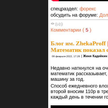
спецраздел:
форекс
обсудить на форуме:
Дол
849
Комментарии (
5
)
Блог им. ZhekaProff
Математик показал 
|
Женя Кадейкин
09 февраля 2022, 17:26
Недавно наткнулся на оч
математик рассказывает,
машину за год.
Способ ежедневного влож
второй вносим 110р в тре
каждый день в течении г