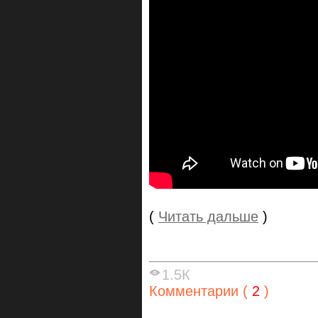
(
Читать дальше
)
1.5К
Комментарии (
2
)