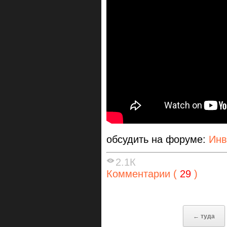
обсудить на форуме:
Инв
2.1К
Комментарии (
29
)
← туда