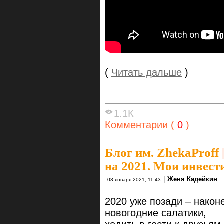
(
Читать дальше
)
1.1К
Комментарии (
0
)
Блог им. ZhekaProff
на 2021. Мои инвест
|
Женя Кадейкин
03 января 2021, 11:43
2020 уже позади – након
новогодние салатики,