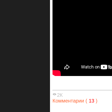
2К
Комментарии (
13
)