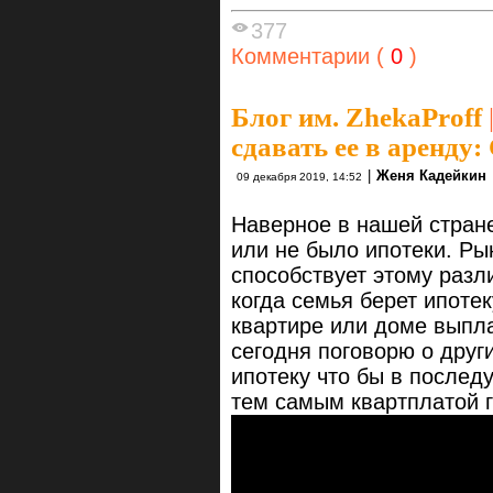
377
Комментарии (
0
)
Блог им. ZhekaProff
сдавать ее в аренду:
|
Женя Кадейкин
09 декабря 2019, 14:52
Наверное в нашей стране
или не было ипотеки. Рын
способствует этому раз
когда семья берет ипотек
квартире или доме выпл
сегодня поговорю о друг
ипотеку что бы в послед
тем самым квартплатой г