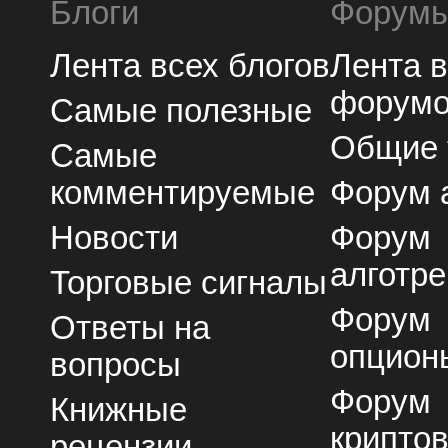
Блоги
Форум
Лента всех блогов
Лента 
форум
Самые полезные
Общие
Самые
комментируемые
Форум 
Новости
Форум
алготре
Торговые сигналы
Форум
Ответы на
опцион
вопросы
Форум
Книжные
крипто
рецензии