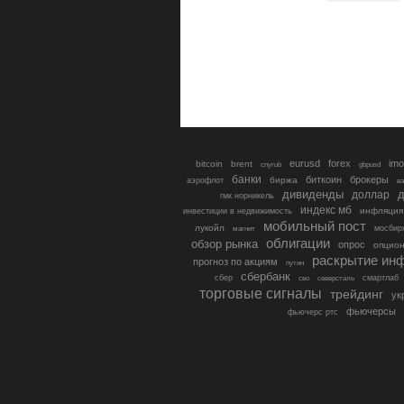
eurusd
forex
imo
bitcoin
brent
cnyrub
gbpusd
банки
биткоин
брокеры
биржа
аэрофлот
в
дивиденды
доллар
д
гмк норникель
индекс мб
инфляция
инвестиции в недвижимость
мобильный пост
лукойл
мосбир
магнит
облигации
обзор рынка
опрос
опцио
раскрытие ин
прогноз по акциям
путин
сбербанк
сбер
северсталь
смартлаб
сво
торговые сигналы
трейдинг
ук
фьючерсы
фьючерс ртс