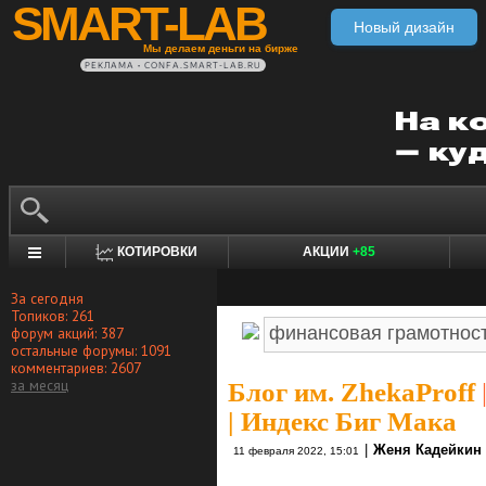
SMART-LAB
Новый дизайн
Мы делаем деньги на бирже
РЕКЛАМА • CONFA.SMART-LAB.RU
КОТИРОВКИ
АКЦИИ
+85
За сегодня
Топиков: 261
форум акций: 387
остальные форумы: 1091
комментариев: 2607
за месяц
Блог им. ZhekaProff
| Индекс Биг Мака
|
Женя Кадейкин
11 февраля 2022, 15:01