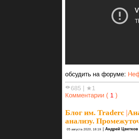
обсудить на форуме:
Неф
685
|
★1
Комментарии (
1
)
Блог им. Traderc
|
Ан
анализу. Промежуто
|
Андрей Цветков
05 августа 2020, 18:19