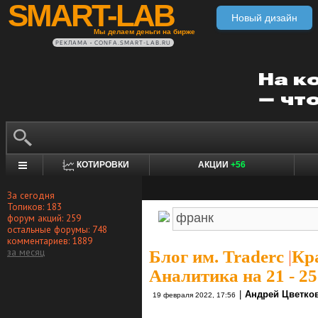
SMART-LAB
Новый дизайн
Мы делаем деньги на бирже
РЕКЛАМА • CONFA.SMART-LAB.RU
КОТИРОВКИ
АКЦИИ
+56
За сегодня
Топиков: 183
форум акций: 259
остальные форумы: 748
комментариев: 1889
за месяц
Блог им. Traderc
|
Кра
Аналитика на 21 - 2
|
Андрей Цветко
19 февраля 2022, 17:56