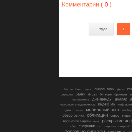
Комментарии (
0
)
← туда
1
eurusd
forex
imo
bitcoin
brent
cnyrub
gbpusd
банки
биткоин
брокеры
биржа
аэрофлот
в
дивиденды
доллар
д
гмк норникель
индекс мб
инфляция
инвестиции в недвижимость
мобильный пост
лукойл
мосбир
магнит
облигации
обзор рынка
опрос
опцио
раскрытие ин
прогноз по акциям
путин
сбербанк
сбер
северсталь
смартлаб
сво
торговые сигналы
трейдинг