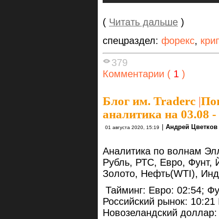
(
Читать дальше
)
спецраздел:
форекс
,
кри
379
Комментарии (
1
)
Блог им. Traderc
|
По
аналитика на 03.08 -
|
Андрей Цветков
01 августа 2020, 15:19
Аналитика по волнам Элл
Рубль, РТС, Евро, Фунт,
Золото, Нефть(WTI), Ин
Тайминг: Евро: 02:54; Фун
Российский рынок: 10:21 
Новозеландский доллар: 