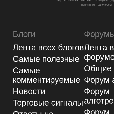
ук
фьючерсы
фьючерс ртс
Блоги
Форум
Лента всех блогов
Лента 
форум
Самые полезные
Общие
Самые
комментируемые
Форум 
Новости
Форум
алготре
Торговые сигналы
Форум