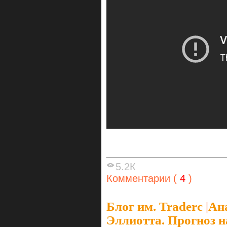
5.2К
Комментарии (
4
)
Блог им. Traderc
|
Ан
Эллиотта. Прогноз н