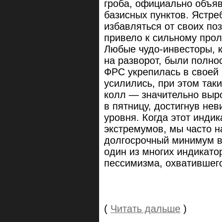
гроба, официально объяв
базисных пунктов. Ястре
избавляться от своих пози
привело к сильному про
Любые чудо-инвесторы, к
на разворот, были полно
ФРС укрепилась в своей
усилились, при этом так
колл — значительно выр
в пятницу, достигнув не
уровня. Когда этот индик
экстремумов, мы часто 
долгосрочный минимум в 
один из многих индикато
пессимизма, охватившего
(
Читать дальше
)