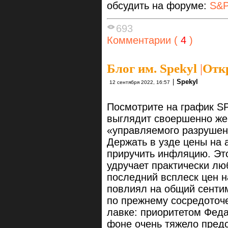
обсудить на форуме:
S&P
693
Комментарии (
4
)
Блог им. Spekyl
|
Откр
|
Spekyl
12 сентября 2022, 16:57
Посмотрите на график SP
выглядит своершенно же
«управляемого разрушен
Держать в узде цены на 
приручить инфляцию. Эт
удручает практически лю
последний всплеск цен 
повлиял на общий сенти
по прежнему сосредоточе
лавке: приоритетом Фед
фоне очень тяжело предс