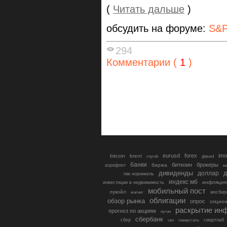
(
Читать дальше
)
обсудить на форуме:
S&P
294
Комментарии (
1
)
eurusd
forex
imo
bitcoin
brent
cnyrub
gbpusd
банки
биткоин
брокеры
биржа
аэрофлот
в
дивиденды
доллар
д
гмк норникель
индекс мб
инфляция
инвестиции в недвижимость
мобильный пост
лукойл
мосбир
магнит
облигации
обзор рынка
опрос
опцио
раскрытие ин
прогноз по акциям
путин
сбербанк
сбер
северсталь
смартлаб
сво