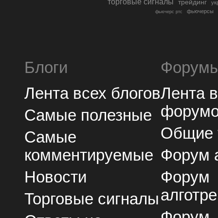
торговые сигналы
трейдинг
ук
фьючерсы
фьючерс ртс
Блоги
Форум
Лента всех блогов
Лента 
форум
Самые полезные
Общие
Самые
комментируемые
Форум 
Новости
Форум
алготре
Торговые сигналы
Форум