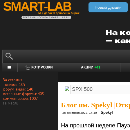
SMART-LAB
Новый дизайн
Мы делаем деньги на бирже
РЕКЛАМА • CONFA.SMART-LAB.RU
КОТИРОВКИ
АКЦИИ
+41
За сегодня
Топиков: 109
форум акций: 140
остальные форумы: 403
комментариев: 1007
за месяц
Блог им. Spekyl
|
Откр
|
Spekyl
26 сентября 2022, 14:40
На прошлой неделе Пауэ