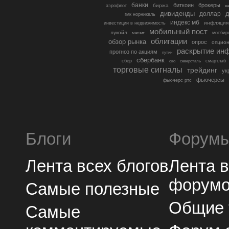
банки
биткоин
брокеры
биржа
аэрофлот
в
дивиденды
доллар
д
гмк норникель
индекс мб
инфляция
инвестиции в недвижимость
мобильный пост
лукойл
мосбир
магнит
облигации
обзор рынка
опрос
опцио
раскрытие ин
прогноз по акциям
путин
сбербанк
сбер
северсталь
смартлаб
сво
торговые сигналы
трейдинг
ук
фьючерсы
фьючерс ртс
Блоги
Форум
Лента всех блогов
Лента 
форум
Самые полезные
Общие
Самые