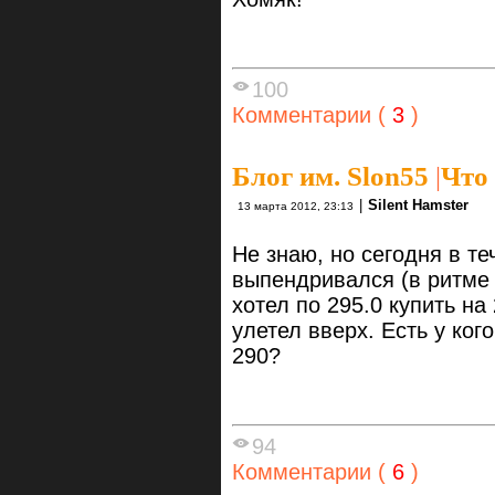
100
Комментарии (
3
)
Блог им. Slon55
|
Что
|
Silent Hamster
13 марта 2012, 23:13
Не знаю, но сегодня в т
выпендривался (в ритме в
хотел по 295.0 купить на
улетел вверх. Есть у ког
290?
94
Комментарии (
6
)