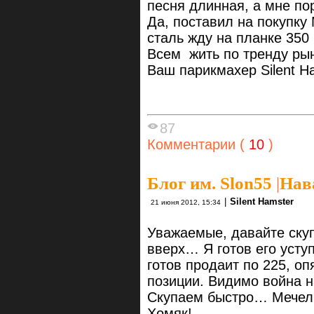
песня длинная, а мне по
Да, поставил на покупку 
сталь жду на планке 350
Всем жить по тренду ры
Ваш парикмахер Silent H
87
Комментарии (
10
)
Блог им. Slon55
|
Нав
|
Silent Hamster
21 июня 2012, 15:34
Уважаемые, давайте скуп
вверх… Я готов его усту
готов продаит по 225, о
позиции. Видимо война н
Скупаем быстро… Мечел 
Хомяк!