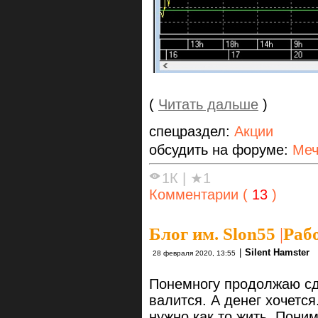
(
Читать дальше
)
спецраздел:
Акции
обсудить на форуме:
Меч
1К
|
★1
Комментарии (
13
)
Блог им. Slon55
|
Рабо
|
Silent Hamster
28 февраля 2020, 13:55
Понемногу продолжаю сд
валится. А денег хочется
нужно как то жить. Пони