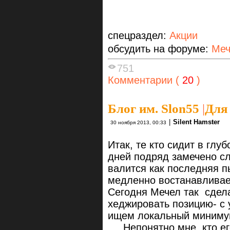
спецраздел:
Акции
обсудить на форуме:
Меч
751
Комментарии (
20
)
Блог им. Slon55
|
Для 
|
Silent Hamster
30 ноября 2013, 00:33
Итак, те кто сидит в глу
дней подряд замечено с
валится как последняя п
медленно востанавливае
Сегодня Мечел так сдел
хеджировать позицию- с 
ищем локальный минимум
Непонятно мне, кто ег