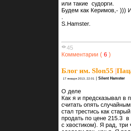
или такие судорги.
Будем как Керимов,- ))) И
.
S.Hamster.
45
Комментарии (
6
)
Блог им. Slon55
|
Паца
|
Silent Hamster
17 января 2013, 22:01
О деле
Как я и предсказывал в 
считать опять случайным
стал трестись как старый
продать по цене 215.3 в 
с хвостиком). Я рад, три