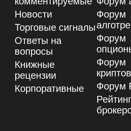
комментируемые
Форум 
Новости
Форум
алготре
Торговые сигналы
Форум
Ответы на
опцион
вопросы
Форум
Книжные
крипто
рецензии
Форум 
Корпоративные
Рейтин
брокер