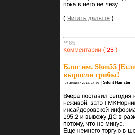
пока в него не лезу.
(
Читать дальше
)
65
Комментарии (
25
)
Блог им. Slon55
|
Если
выросли грибы!
|
Silent Hamster
06 декабря 2012, 14:30
Вчера поставил сегодня н
неживой, зато ГМКНорник
инсайдеровской информа
195.2 и вывожу ДС в раз
потому, что не минус.
Еще немного торгую в шо