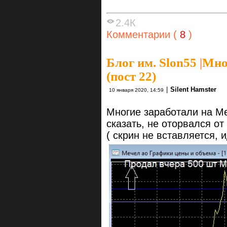
2.4К
Комментарии (
8
)
Блог им. Slon55
|
Мно
(пост 22)
|
Silent Hamster
10 января 2020, 14:59
Многие заработали на Ме
сказать, не оторвался о
( скрин не вставляется, 