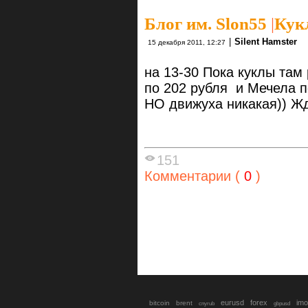
Блог им. Slon55
|
Кук
|
Silent Hamster
15 декабря 2011, 12:27
на 13-30 Пока куклы там
по 202 рубля и Мечела п
НО движуха никакая)) Ж
151
Комментарии (
0
)
eurusd
forex
imo
bitcoin
brent
cnyrub
gbpusd