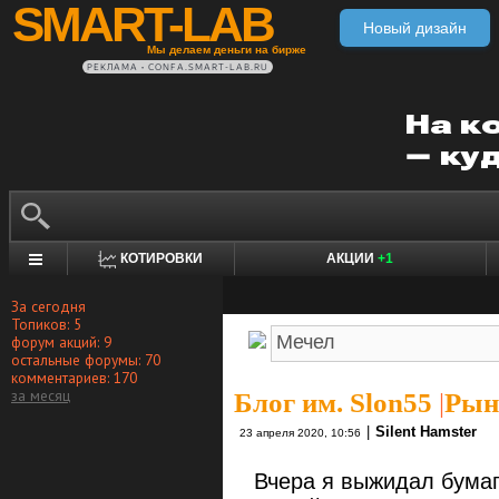
SMART-LAB
Новый дизайн
Мы делаем деньги на бирже
РЕКЛАМА • CONFA.SMART-LAB.RU
КОТИРОВКИ
АКЦИИ
+1
За сегодня
Топиков: 5
форум акций: 9
остальные форумы: 70
комментариев: 170
за месяц
Блог им. Slon55
|
Рыно
|
Silent Hamster
23 апреля 2020, 10:56
Вчера я выжидал бумагу