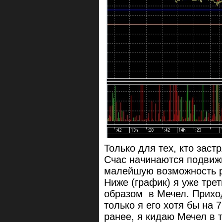
Только для тех, кто заст
Счас начинаются подвиж
малейшую возможность р
Ниже (график) я уже тре
образом в Мечел. Приход
только я его хотя бы на 
ранее, я кидаю Мечел в 