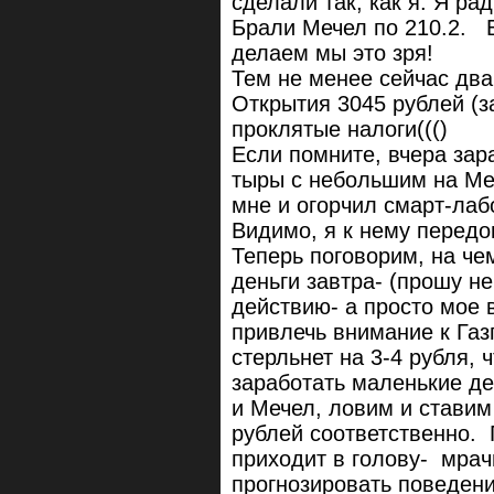
сделали так, как я. Я рад 
Брали Мечел по 210.2. Б
делаем мы это зря!
Тем не менее сейчас два 
Открытия 3045 рублей (з
проклятые налоги((()
Если помните, вчера зар
тыры с небольшим на Меч
мне и огорчил смарт-ла
Видимо, я к нему передо
Теперь поговорим, на че
деньги завтра- (прошу не
действию- а просто мое 
привлечь внимание к Газ
стерльнет на 3-4 рубля,
заработать маленькие де
и Мечел, ловим и ставим 
рублей соответственно. 
приходит в голову- мра
прогнозировать поведени