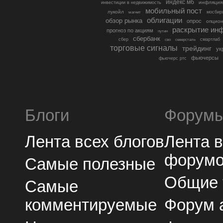
индекс мб
инфляция
инвестиции в недвижимость
мобильный пост
лукойл
мосбир
магнит
облигации
обзор рынка
опрос
опцио
раскрытие ин
прогноз по акциям
путин
сбербанк
сбер
северсталь
смартлаб
сво
торговые сигналы
трейдинг
ук
фьючерсы
фьючерс ртс
Блоги
Форум
Лента всех блогов
Лента 
форум
Самые полезные
Общие
Самые
комментируемые
Форум 