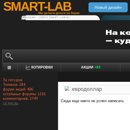
SMART-LAB
Новый дизайн
Мы делаем деньги на бирже
РЕКЛАМА • CONFA.SMART-LAB.RU
КОТИРОВКИ
АКЦИИ
+93
За сегодня
Топиков: 284
форум акций: 406
остальные форумы: 1161
комментариев: 2749
Сюда еще никто не успел написать
за месяц