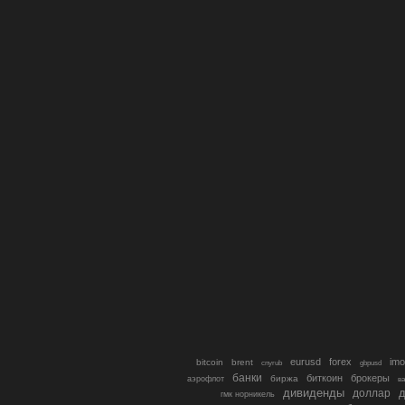
eurusd
forex
imo
bitcoin
brent
cnyrub
gbpusd
банки
биткоин
брокеры
биржа
аэрофлот
в
дивиденды
доллар
д
гмк норникель