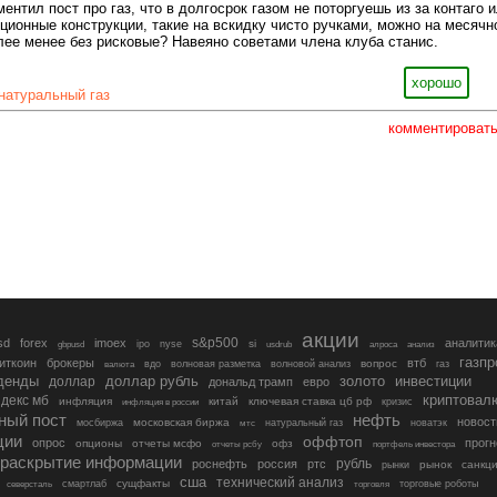
нтил пост про газ, что в долгосрок газом не поторгуешь из за контаго 
пционные конструкции, такие на вскидку чисто ручками, можно на месячн
ее менее без рисковые? Навеяно советами члена клуба станис.
хорошо
натуральный газ
комментироват
акции
s&p500
sd
forex
imoex
аналитик
si
gbpusd
ipo
nyse
usdrub
алроса
анализ
газп
иткоин
брокеры
втб
вопрос
валюта
вдо
волновая разметка
волновой анализ
газ
денды
золото
инвестиции
доллар
доллар рубль
дональд трамп
евро
криптовал
декс мб
инфляция
китай
ключевая ставка цб рф
кризис
инфляция в россии
ный пост
нефть
новост
московская биржа
мосбиржа
мтс
натуральный газ
новатэк
ции
оффтоп
опрос
прогн
опционы
отчеты мсфо
офз
портфель инвестора
отчеты рсбу
раскрытие информации
рубль
роснефть
россия
ртс
рынок
санкц
рынки
сша
технический анализ
сущфакты
торговые роботы
северсталь
смартлаб
торговля