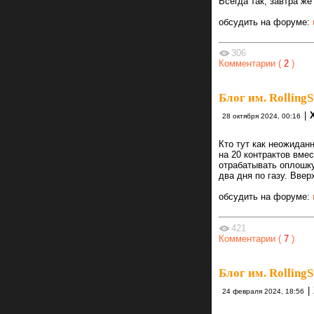
Всегда так, завтра же
обсудить на форуме:
306
Комментарии (
2
)
Блог им. RollingS
|
28 октября 2024, 00:16
Кто тут как неожиданн
на 20 контрактов вмес
отрабатывать оплошку
два дня по газу. Ввер
обсудить на форуме:
421
Комментарии (
7
)
Блог им. RollingS
|
24 февраля 2024, 18:56