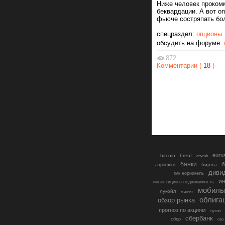
Ниже человек прокомме
беквардации. А вот о
фьюче состряпать бол
спецраздел:
опционы
обсудить на форуме:
872
Комментарии (
18
)
euru
bitcoin
brent
cnyrub
банки
б
биржа
аэрофлот
диви
гмк норникель
ин
инвестиции в недвижимость
мобиль
лукойл
магнит
облига
обзор рынка
прогноз по акциям
путин
сбербанк
сбер
сво