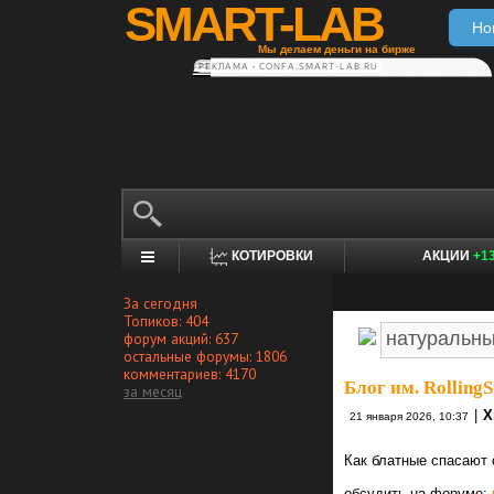
SMART-LAB
Но
Мы делаем деньги на бирже
РЕКЛАМА • CONFA.SMART-LAB.RU
КОТИРОВКИ
АКЦИИ
+1
За сегодня
Топиков: 404
форум акций: 637
остальные форумы: 1806
комментариев: 4170
Блог им. RollingS
за месяц
|
Х
21 января 2026, 10:37
Как блатные спасают 
обсудить на форуме: