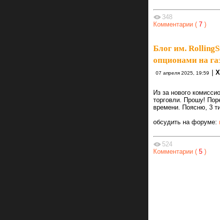
348
Комментарии (
7
)
Блог им. RollingS
опционами на газ
|
Х
07 апреля 2025, 19:59
Из за нового комисси
торговли. Прошу! По
времени. Поясню, 3 ти
обсудить на форуме:
524
Комментарии (
5
)