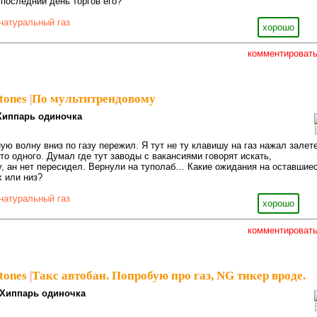
 последний день торгов его?
натуральный газ
хорошо
комментироват
tones
|
По мультитрендовому
Хиппарь одиночка
ую волну вниз по газу пережил. Я тут не ту клавишу на газ нажал залет
то одного. Думал где тут заводы с вакансиями говорят искать,
, ан нет пересидел. Вернули на туполаб… Какие ожидания на оставшие
х или низ?
натуральный газ
хорошо
комментироват
tones
|
Такс автобан. Попробую про газ, NG тикер вроде.
Хиппарь одиночка