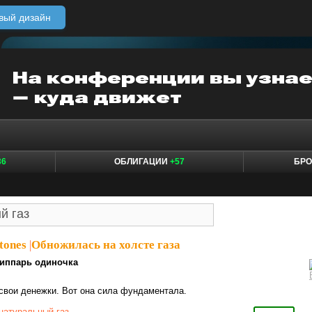
вый дизайн
36
ОБЛИГАЦИИ
+57
БР
tones
|
Обножилась на холсте газа
иппарь одиночка
свои денежки. Вот она сила фундаментала.
натуральный газ