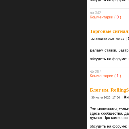
342
Комментарии (
0
)
Торговые сигнал
|
22 декабря 2025, 00:21
Делаем ставки. Завтр
обсудить на форуме:
287
Комментарии (
1
)
Блог им. RollingS
|
Хи
30 июля 2025, 17:50
Эти мошенники, тольк
здесь сообщества, да
думает.Про комиссии 
обсудить на форуме: