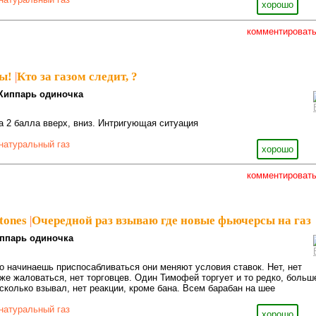
хорошо
комментироват
ы!
|
Кто за газом следит, ?
Хиппарь одиночка
а 2 балла вверх, вниз. Интригующая ситуация
натуральный газ
хорошо
комментироват
tones
|
Очередной раз взываю где новые фьючерсы на газ
ппарь одиночка
о начинаешь приспосабливаться они меняют условия ставок. Нет, нет
же жаловаться, нет торговцев. Один Тимофей торгует и то редко, больш
сколько взывал, нет реакции, кроме бана. Всем барабан на шее
натуральный газ
хорошо