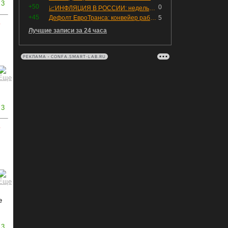
3
+50
0
📈ИНФЛЯЦИЯ В РОССИИ: недельная дефляция, но в годовом выражении рост 😢
+45
Дефолт ЕвроТранса: конвейер работает исправно
5
ь
Лучшие записи за 24 часа
РЕКЛАМА • CONFA.SMART-LAB.RU
3
ь
е
3