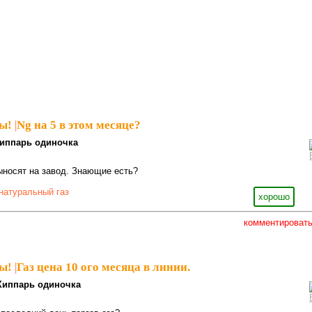
ы!
|
Ng на 5 в этом месяце?
иппарь одиночка
ыносят на завод. Знающие есть?
натуральный газ
хорошо
комментироват
ы!
|
Газ цена 10 ого месяца в линии.
Хиппарь одиночка