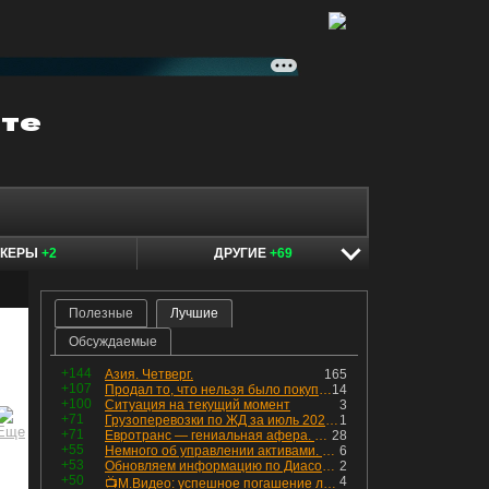
ОКЕРЫ
+2
ДРУГИЕ
+69
Полезные
Лучшие
Обсуждаемые
+144
Азия. Четверг.
165
+107
Продал то, что нельзя было покупать. Изменения в портфеле
14
+100
Ситуация на текущий момент
3
+71
Грузоперевозки по ЖД за июль 2026 г. — четвёртый месяц подряд роста, чёрные металлы на уровне прошлого года, а каменный уголь в плюсе.
1
+71
Евротранс — гениальная афера. Собрал с инвесторов денег, выплатил дивидендов больше текущей капитализации и ушёл в дефолт
28
+55
Немного об управлении активами. Для заинтересованных
6
+53
Обновляем информацию по Диасофту: дивиденды и выкуп
2
+50
4
📺М.Видео: успешное погашение любимого флоатера