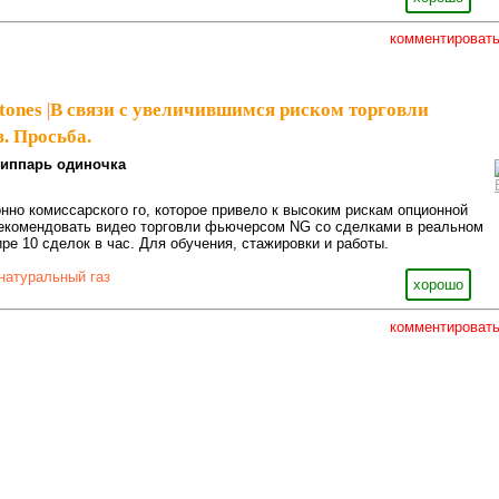
комментироват
tones
|
В связи с увеличившимся риском торговли
. Просьба.
иппарь одиночка
онно комиссарского го, которое привело к высоким рискам опционной
рекомендовать видео торговли фьючерсом NG со сделками в реальном
ре 10 сделок в час. Для обучения, стажировки и работы.
натуральный газ
хорошо
комментироват