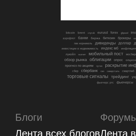
eurusd
forex
imo
bitcoin
brent
cnyrub
gbpusd
банки
биткоин
брокеры
биржа
аэрофлот
в
дивиденды
доллар
д
гмк норникель
индекс мб
инфляция
инвестиции в недвижимость
мобильный пост
лукойл
мосбир
магнит
облигации
обзор рынка
опрос
опцио
раскрытие ин
прогноз по акциям
путин
сбербанк
сбер
северсталь
смартлаб
сво
торговые сигналы
трейдинг
ук
фьючерсы
фьючерс ртс
Блоги
Форум
Лента всех блогов
Лента 