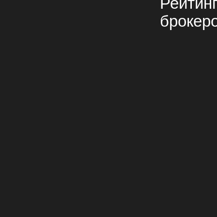
Рейтин
брокер