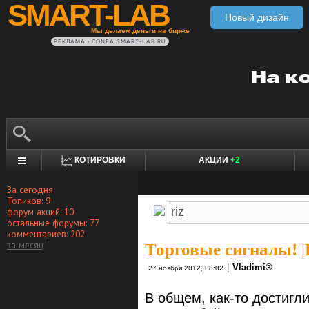
SMART-LAB
Новый дизайн
Мы делаем деньги на бирже
РЕКЛАМА • CONFA.SMART-LAB.RU
КОТИРОВКИ
АКЦИИ
+2
За сегодня
Топиков: 9
форум акций: 10
остальные форумы: 77
комментариев: 202
за месяц
Торговые сигналы!
|
|
Vlаdimi®
27 ноября 2012, 08:02
В общем, как-то достигли