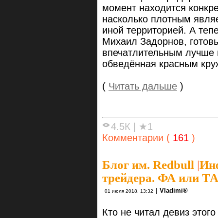
момент находится конкре
насколько плотным явля
иной территорией. А тепе
Михаил Задорнов, готовы
впечатлительным лучше п
обведённая красным кру
(
Читать дальше
)
4.5К
|
★1
Комментарии (
161
)
Блог им. Redbull
|
Ин
трейдера. ФА или Т
|
Vlаdimi®
01 июля 2018, 13:32
Кто не читал девиз этог