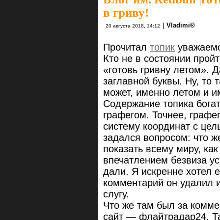
в гриву!
|
Vlаdimi®
20 августа 2018, 14:12
Прочитал
топик
уважаемо
Кто не в состоянии прой
«готовь гривну летом». Д
заглавной буквы. Ну, то
может, именно летом и и
Содержание топика бога
графегом. Точнее, графе
систему координат с цел
задался вопросом: что ж
показать всему миру, ка
впечатлением безвиза ус
дали. Я искренне хотел 
комментарий он удалил и
слугу.
Что же там был за коммен
сайт — флайтрадар24. Т