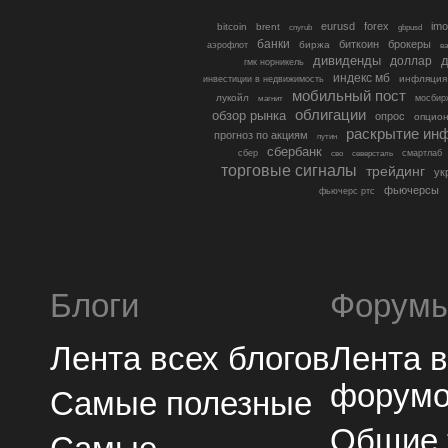
eurusd
forex
imo
bitcoin
brent
cnyrub
gbpusd
банки
биткоин
брокеры
биржа
аэрофлот
в
дивиденды
доллар
д
гмк норникель
индекс мб
инфляция
инвестиции в недвижимость
мобильный пост
лукойл
мосбир
магнит
облигации
обзор рынка
опрос
опцио
раскрытие ин
прогноз по акциям
путин
сбербанк
сбер
северсталь
смартлаб
сво
торговые сигналы
трейдинг
ук
фьючерсы
фьючерс ртс
Блоги
Форум
Лента всех блогов
Лента 
форум
Самые полезные
Общие