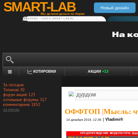
SMART-LAB
Новый дизайн
Мы делаем деньги на бирже
РЕКЛАМА • CONFA.SMART-LAB.RU
КОТИРОВКИ
АКЦИИ
+13
За сегодня
Топиков: 92
форум акций: 123
остальные форумы: 517
комментариев: 1852
за месяц
ОФФТОП
|
Мысль: ч
|
Vlаdimi®
14 декабря 2019, 12:36