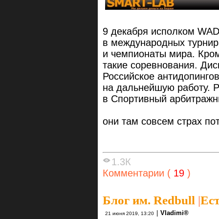
9 декабря исполком WAD
в международных турни
и чемпионаты мира. Кром
такие соревнования. Дис
Российское антидопинго
на дальнейшую работу. 
в Спортивный арбитражн
они там совсем страх по
1.3К
Комментарии (
19
)
Блог им. Redbull
|
Ест
|
Vlаdimi®
21 июня 2019, 13:20