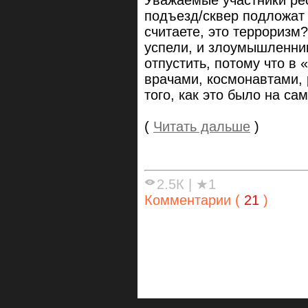
Уважаемые участники рес
подъезд/сквер подложат 
считаете, это терроризм
успели, и злоумышленник
отпустить, потому что в
врачами, космонавтами, 
того, как это было на са
(
Читать дальше
)
2.5К
|
★1
Комментарии (
21
)