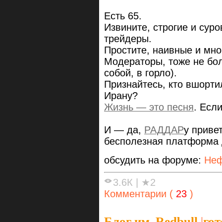
Есть 65.
Извините, строгие и су
трейдеры.
Простите, наивные и мно
Модераторы, тоже не бол
собой, в горло).
Признайтесь, кто вшорти
Ирану?
Жизнь — это песня
. Есл
И — да,
РАДДАР
у приве
бесполезная платформа 
обсудить на форуме:
Неф
3.6К
|
★2
Комментарии (
23
)
Блог им. Redbull
|
гот