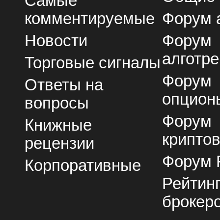
Самые
комментируемые
Форум 
Новости
Форум
алготре
Торговые сигналы
Форум
Ответы на
опцион
вопросы
Форум
Книжные
крипто
рецензии
Форум 
Корпоративные
Рейтин
брокер