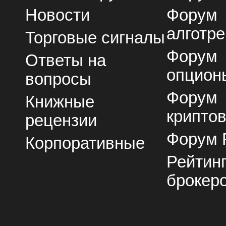
Новости
Форум
алготре
Торговые сигналы
Форум
Ответы на
опцион
вопросы
Форум
Книжные
крипто
рецензии
Форум 
Корпоративные
Рейтин
брокер