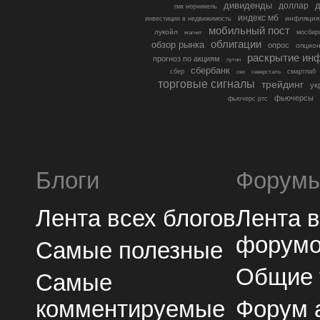
дивиденды
доллар
д
гмк норникель
индекс мб
инфляция
инвестиции в недвижимость
мобильный пост
лукойл
мосбир
магнит
облигации
обзор рынка
опрос
опцио
раскрытие ин
прогноз по акциям
путин
сбербанк
сбер
северсталь
смартлаб
сво
торговые сигналы
трейдинг
ук
фьючерсы
фьючерс ртс
Блоги
Форум
Лента всех блогов
Лента 
форум
Самые полезные
Общие
Самые
комментируемые
Форум 