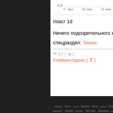
miacr 1d
Ничего подозрительного 
спецраздел:
банки
33
|
★2
Комментарии (
7
)
eurusd
forex
imo
bitcoin
brent
cnyrub
gbpusd
банки
биткоин
брокеры
биржа
аэрофлот
в