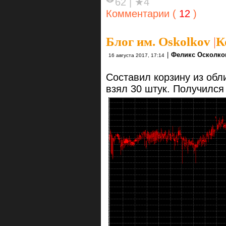
62
|
★4
Комментарии (
12
)
Блог им. Oskolkov
|
К
|
Феликс Осколко
16 августа 2017, 17:14
Составил корзину из обли
взял 30 штук. Получился 