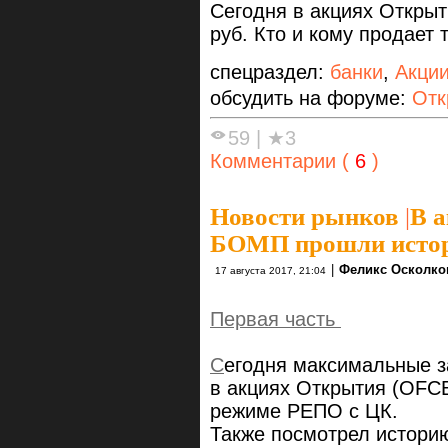
Сегодня в акциях Откры
руб. Кто и кому продает
спецраздел:
банки
,
Акци
обсудить на форуме:
Отк
59
|
★3
Комментарии (
6
)
Новости рынков
|
В а
БОМП прошли истор
|
Феликс Осколко
17 августа 2017, 21:04
Первая часть
С
егодня максимальные з
в акциях Открытия (OFCB
режиме РЕПО с ЦК.
Также посмотрел историю