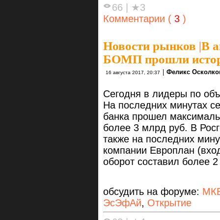
66
|
★3
Комментарии (
3
)
Новости рынков
|
В а
БОМП прошли истор
|
Феликс Осколко
16 августа 2017, 20:37
Сегодня в лидеры по о
На последних минутах се
банка прошел максималь
более 3 млрд руб. В Рос
также на последних мину
компании Европлан (вхо
оборот составил более 2
обсудить на форуме:
МК
ЭсЭфАй
,
Открытие