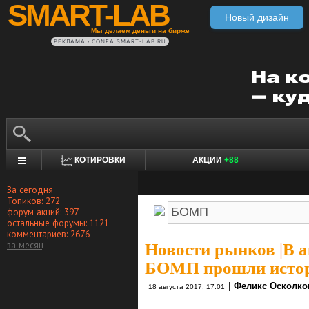
SMART-LAB
Новый дизайн
Мы делаем деньги на бирже
РЕКЛАМА • CONFA.SMART-LAB.RU
КОТИРОВКИ
АКЦИИ
+88
За сегодня
Топиков: 272
форум акций: 397
остальные форумы: 1121
комментариев: 2676
за месяц
Новости рынков
|
В а
БОМП прошли истор
|
Феликс Осколко
18 августа 2017, 17:01