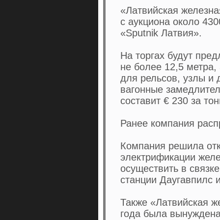
«Латвийская железна
с аукциона около 43
«Sputnik Латвия».
На торгах будут пре
не более 12,5 метра,
для рельсов, узлы и 
вагонные замедлител
составит € 230 за тон
Ранее компания расп
Компания решила отк
электрификации желе
осуществить в связке
станции Даугавпилс и
Также «Латвийская ж
года была вынуждена