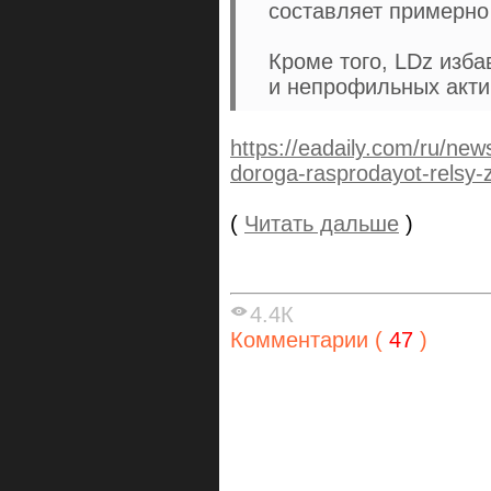
составляет примерно
Кроме того, LDz изб
и непрофильных акти
https://eadaily.com/ru/new
doroga-rasprodayot-relsy
(
Читать дальше
)
4.4К
Комментарии (
47
)