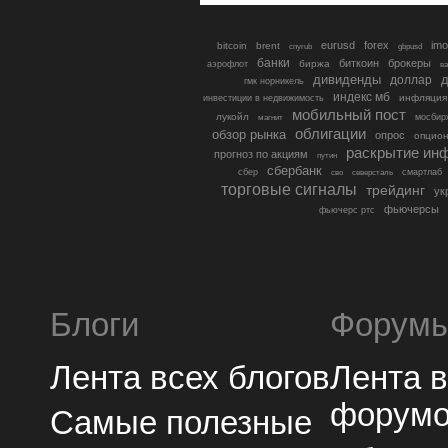
eurusd
forex
imo
bitcoin
brent
cnyrub
gbpusd
банки
биткоин
брокеры
биржа
аэрофлот
в
дивиденды
доллар
д
гмк норникель
индекс мб
инфляция
инвестиции в недвижимость
мобильный пост
лукойл
мосбир
магнит
облигации
обзор рынка
опрос
опцио
раскрытие ин
прогноз по акциям
путин
сбербанк
сбер
северсталь
смартлаб
сво
торговые сигналы
трейдинг
ук
фьючерсы
фьючерс ртс
Блоги
Форум
Лента всех блогов
Лента 
форум
Самые полезные