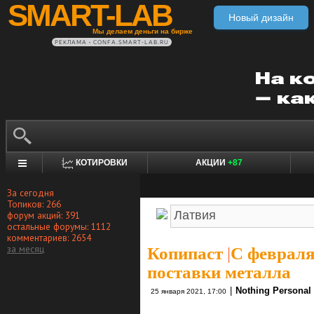
SMART-LAB
Новый дизайн
Мы делаем деньги на бирже
РЕКЛАМА • CONFA.SMART-LAB.RU
КОТИРОВКИ
АКЦИИ
+87
За сегодня
Топиков: 266
форум акций: 391
остальные форумы: 1112
комментариев: 2654
за месяц
Копипаст
|
С февраля
поставки металла
|
Nothing Personal
25 января 2021, 17:00