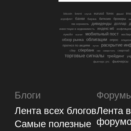
eurusd
forex
imo
bitcoin
brent
cnyrub
gbpusd
банки
биткоин
брокеры
биржа
аэрофлот
в
дивиденды
доллар
д
гмк норникель
индекс мб
инфляция
инвестиции в недвижимость
мобильный пост
лукойл
мосбир
магнит
облигации
обзор рынка
опрос
опцио
раскрытие ин
прогноз по акциям
путин
сбербанк
сбер
северсталь
смартлаб
сво
торговые сигналы
трейдинг
ук
фьючерсы
фьючерс ртс
Блоги
Форум
Лента всех блогов
Лента 
форум
Самые полезные