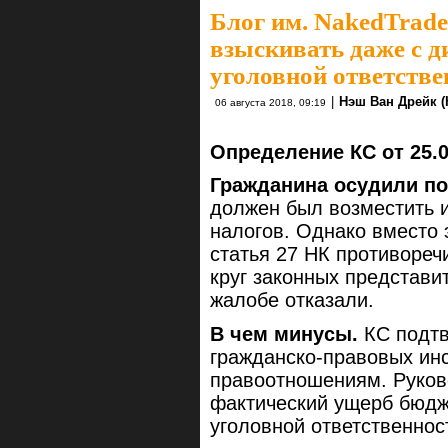
Блог им. NakedTrade
взыскивать даже с д
уголовной ответствен
|
Нэш Ван Дрейк (
06 августа 2018, 09:19
Определение КС от 25.
Гражданина осудили по 
должен был возместить 
налогов. Однако вместо э
статья 27 НК противореч
круг законных представи
жалобе отказали.
В чем минусы.
КС подтв
гражданско‑правовых инс
правоотношениям. Руков
фактический ущерб бюдже
уголовной ответственнос