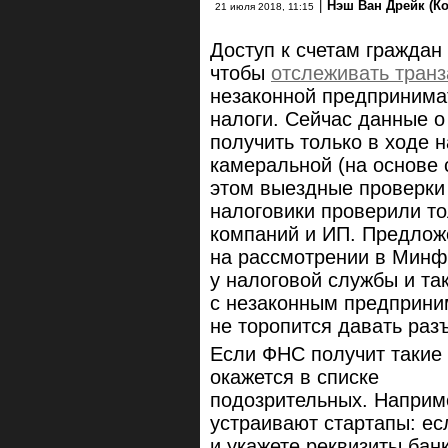
|
Нэш Ван Дрейк (Ко
21 июля 2018, 11:15
Доступ к счетам граждан
чтобы
отслеживать транз
незаконной предпринима
налоги. Сейчас данные 
получить только в ходе 
камеральной (на основе 
этом выездные проверки 
налоговики проверили то
компаний и ИП. Предлож
на рассмотрении в Минф
у налоговой службы и та
с незаконным предприни
не торопится давать раз
Если ФНС получит такие
окажется в списке
подозрительных. Наприм
устраивают стартапы: ес
и укажете реквизиты бан