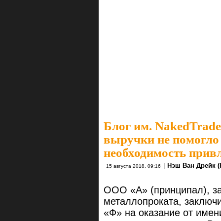
Блог им. NakedTrade
выручки не помогло
необходимость привл
|
Нэш Ван Дрейк (
15 августа 2018, 09:16
ООО «А» (принципал), з
металлопроката, заключ
«Ф» на оказание от имен