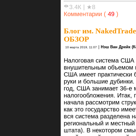
3.4К
|
★8
Комментарии (
49
)
Блог им. NakedTrade
ОБЗОР
|
Нэш Ван Дрейк (К
10 марта 2019, 11:07
Налоговая система США 
внушительным объемом н
США имеет практически 
руки и большие дубинки.
год, США занимает 36-е 
налогообложения. Итак, 
начала рассмотрим струк
как это государство име
вся система разделена н
региональный и местный 
штата). В некотором смы