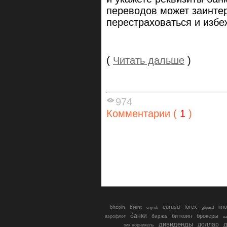
переводов может заинтер
перестраховаться и избе
(
Читать дальше
)
974
Комментарии (
1
)
eurusd
forex
imo
bitcoin
brent
cnyrub
gbpusd
банки
биткоин
брокеры
биржа
аэрофлот
в
дивиденды
доллар
д
гмк норникель