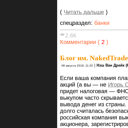
(
Читать дальше
)
спецраздел:
банки
2.6К
Комментарии (
2
)
Блог им. NakedTrade
|
Нэш Ван Дрейк (
08 августа 2018, 11:20
Если ваша компания пла
акций (а вы — не
Игорь 
придет налоговая — ФНС
выкупом часто скрываетс
вывода денег из страны.
долго считалась безопас
российская компания вык
акционера, зарегистриро