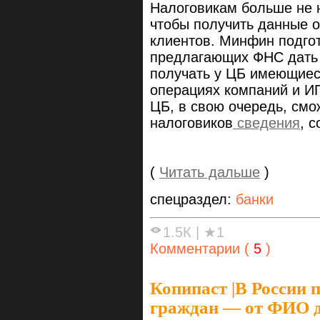
Налоговикам больше не н
чтобы получить данные о
клиентов. Минфин подгот
предлагающих ФНС дать 
получать у ЦБ имеющиес
операциях компаний и И
ЦБ, в свою очередь, смо
налоговиков
сведения
, 
(
Читать дальше
)
спецраздел:
банки
1.5К
|
★1
Комментарии (
5
)
Копипаст
|
В России 
граждан — от ФИО д