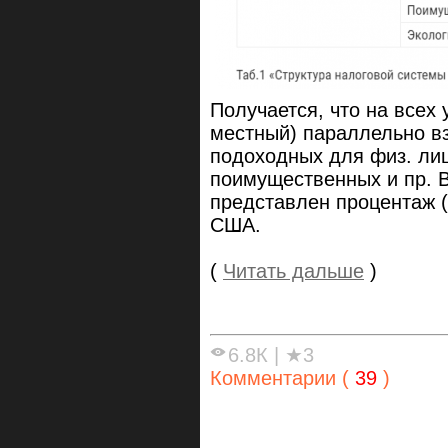
Получается, что на всех
местный) параллельно в
подоходных для физ. лиц
поимущественных и пр. В
представлен процентаж (
США.
(
Читать дальше
)
6.8К
|
★3
Комментарии (
39
)