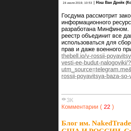
|
Нэш Ван Дрейк (К
24 июля 2019, 10:53
Госдума рассмотрит зако
информационного ресурс
разработана Минфином.
реестр объединит все да
использоваться для сбор
прав и даже военного пр
thebell.io/v-rossii-poyavi
vesti-ee-budut-nalogoviki/?
utm_source=telegram.me
rossii-poyavitsya-baza-so
3К
Комментарии (
22
)
Блог им. NakedTrade
США И РОССИИ. Ср