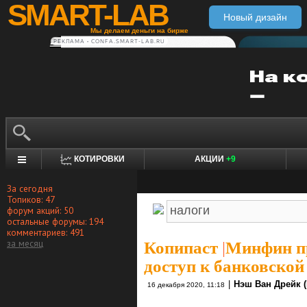
SMART-LAB
Новый дизайн
Мы делаем деньги на бирже
РЕКЛАМА • CONFA.SMART-LAB.RU
КОТИРОВКИ
АКЦИИ
+9
За сегодня
Топиков: 47
форум акций: 50
остальные форумы: 194
комментариев: 491
за месяц
Копипаст
|
Минфин п
доступ к банковской
|
Нэш Ван Дрейк (
16 декабря 2020, 11:18