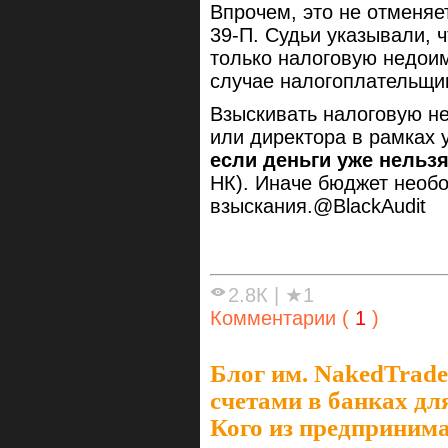
Впрочем, это не отменяе
39‑П. Судьи указывали, 
только налоговую недоим
случае налогоплательщик
Взыскивать налоговую не
или директора в рамках 
если деньги уже нельзя
НК). Иначе бюджет необо
взыскания.@BlackAudit
2.8К
|
★1
Комментарии (
1
)
Блог им. NakedTrade
счетами в банках дл
Кого из предпринима