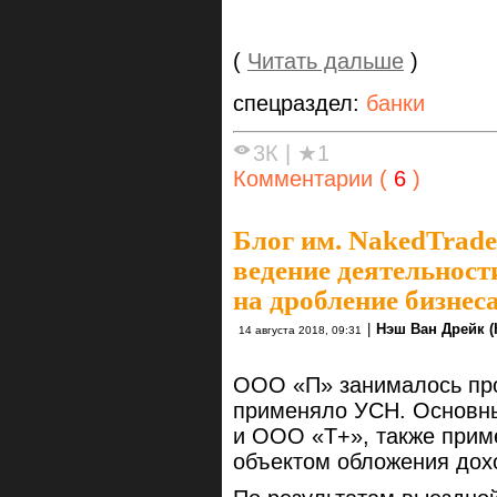
(
Читать дальше
)
спецраздел:
банки
3К
|
★1
Комментарии (
6
)
Блог им. NakedTrade
ведение деятельнос
на дробление бизнес
|
Нэш Ван Дрейк (
14 августа 2018, 09:31
ООО «П» занималось про
применяло УСН. Основн
и ООО «Т+», также прим
объектом обложения дох