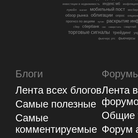
индекс мб
инфляция
инвестиции в недвижимость
мобильный пост
лукойл
мосбир
магнит
облигации
обзор рынка
опрос
опцио
раскрытие ин
прогноз по акциям
путин
сбербанк
сбер
северсталь
смартлаб
сво
торговые сигналы
трейдинг
ук
фьючерсы
фьючерс ртс
Блоги
Форум
Лента всех блогов
Лента 
форум
Самые полезные
Общие
Самые
комментируемые
Форум 