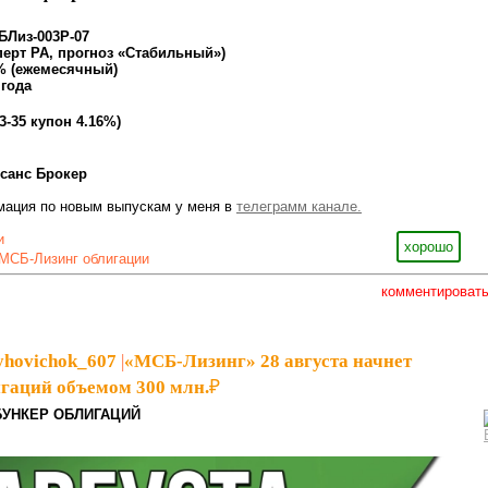
БЛиз-003Р-07
перт РА, прогноз «Стабильный»)
0% (ежемесячный)
 года
13-35 купон 4.16%)
санс Брокер
мация по новым выпускам у меня в
телеграмм канале.
и
хорошо
МСБ-Лизинг облигации
комментироват
yhovichok_607
|
«МСБ-Лизинг» 28 августа начнет
гаций объемом 300 млн.₽
БУНКЕР ОБЛИГАЦИЙ