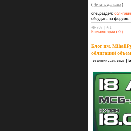
(
Читать дальше
)
спецраздел:
облигаци
обсудить на форуме:
787
|
★1
Комментарии (
0
)
Блог им. MihailP
облигаций объем
|
Б
16 апреля 2024, 15:28