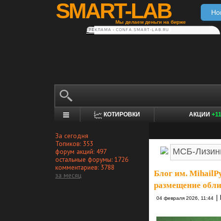
SMART-LAB
Но
Мы делаем деньги на бирже
РЕКЛАМА • CONFA.SMART-LAB.RU
КОТИРОВКИ
АКЦИИ
+1
За сегодня
Топиков: 353
форум акций: 497
остальные форумы: 1726
комментариев: 3788
Блог им. MihailP
за месяц
размещение обли
|
04 февраля 2026, 11:44