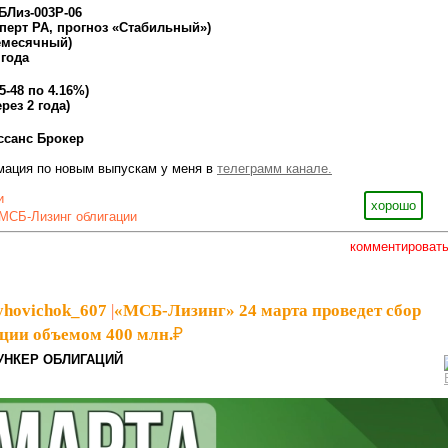
БЛиз-003Р-06
сперт РА, прогноз «Стабильный»)
емесячный)
 года
25-48 по 4.16%)
рез 2 года)
ссанс Брокер
мация по новым выпускам у меня в
телеграмм канале.
и
хорошо
МСБ-Лизинг облигации
комментироват
yhovichok_607
|
«МСБ-Лизинг» 24 марта проведет сбор
ации объемом 400 млн.₽
УНКЕР ОБЛИГАЦИЙ