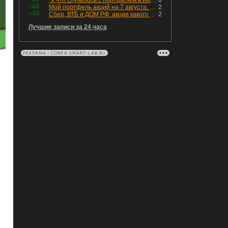
🎥Что случилось с портфелем в июле - честный разбор / Инвестировать Просто
0
+44
Мой портфель акций на 7 августа. Покупки активов и реинвестирование дивидендов. Создание пассивного дохода
2
+44
Сбер, ВТБ и ДОМ РФ: акции какого банка топ, а чьи акции 💩?
2
Лучшие записи за 24 часа
РЕКЛАМА • CONFA.SMART-LAB.RU