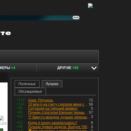
ОКЕРЫ
+4
ДРУГИЕ
+59
Полезные
Лучшие
Обсуждаемые
+143
Азия. Пятница.
72
+124
10 млн р на счету сделали меня счастливым? Ожидание vs Реальность!
56
+96
Ситуация на текущий момент
5
+86
Почему стратегия Евгения Черных приведет вас к убыткам в 2026 году
57
+63
3
👌 Вместо вкладов: лучшие облигации — только супер надёжные
+52
Когда я начну зарабатывать?
9
+48
Лучшие бумаги недели. Выпуск 780 – обновления для пятницы
3
+44