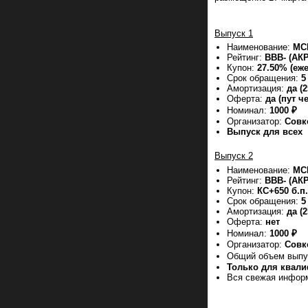
Выпуск 1
Наименование:
МС
Рейтинг:
ВВВ- (АК
Купон:
27.50% (еж
Срок обращения:
5
Амортизация:
да (
Оферта:
да (пут че
Номинал:
1000 ₽
Организатор:
Совк
Выпуск для всех
Выпуск 2
Наименование:
МС
Рейтинг:
ВВВ- (АК
Купон:
КС+650 б.п
Срок обращения:
5
Амортизация:
да (
Оферта:
нет
Номинал:
1000 ₽
Организатор:
Совк
Общий объем вып
Только для квал
Вся свежая инфор