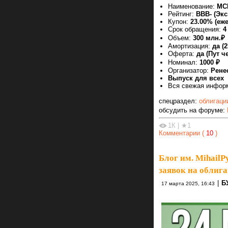
Наименование:
МС
Рейтинг:
ВВВ- (Эк
Купон:
23.00% (еж
Срок обращения:
4
Объем:
300 млн.₽
Амортизация:
да (
Оферта:
да (Пут че
Номинал:
1000 ₽
Организатор:
Рене
Выпуск для всех
Вся свежая инфор
спецраздел:
облигаци
обсудить на форуме:
1К
|
★1
Комментарии (
10
)
Блог им. MihailP
заявок на облиг
|
Б
17 марта 2025, 16:43