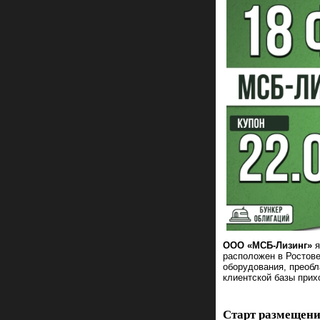
ООО «МСБ-Лизинг»
я
расположен в Ростов
оборудования, преобл
клиентской базы прих
Старт размещени