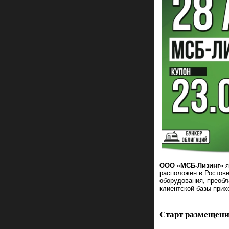
ООО «МСБ-Лизинг»
я
расположен в Ростов
оборудования, преобл
клиентской базы прих
Старт размещени