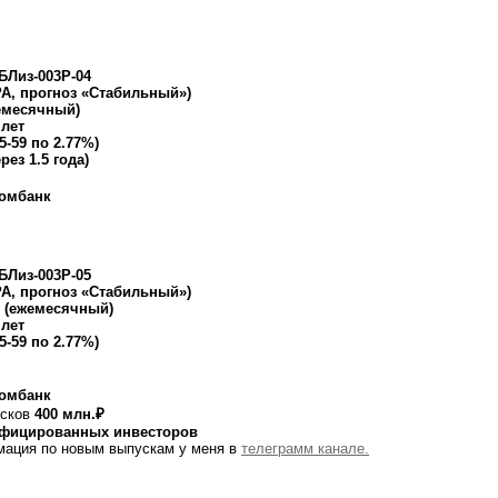
БЛиз-003Р-04
РА, прогноз «Стабильный»)
емесячный)
 лет
25-59 по 2.77%)
рез 1.5 года)
омбанк
БЛиз-003Р-05
РА, прогноз «Стабильный»)
. (ежемесячный)
 лет
25-59 по 2.77%)
омбанк
усков
400 млн.₽
ифицированных инвесторов
мация по новым выпускам у меня в
телеграмм канале.