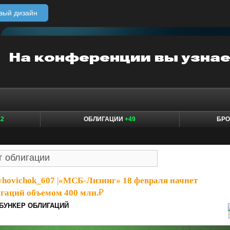
вый дизайн
12
ОБЛИГАЦИИ
+49
БР
yhovichok_607
|
«МСБ-Лизинг» 18 февраля начнет
гаций объемом 400 млн.₽
БУНКЕР ОБЛИГАЦИЙ