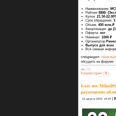
Наименование:
МС
Рейтинг:
ВВВ- (Экс
Купон:
21.50-22.0
Срок обращения:
3
Объем:
400 млн.₽
Амортизация:
да (
Оферта:
нет
Номинал:
1000 ₽
Организатор:
Ренес
Выпуск для всех
Вся свежая инфор
спецраздел:
облигаци
обсудить на форуме:
532
Комментарии (
0
)
Блог им. MihailP
размещение обли
|
22 августа 2025, 16:25