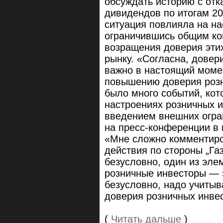
обсуждать историю с отк
дивидендов по итогам 202
ситуация повлияла на на
ограничившись общим ко
возращения доверия эти
рынку. «Согласна, довер
важно в настоящий момен
повышению доверия розн
было много событий, кот
настроениях розничных и
введением внешних огр
на пресс-конференции в 
«Мне сложно комментиро
действия по стороны „Газ
безусловно, один из эле
розничные инвесторы — э
безусловно, надо учитыв
доверия розничных инве
(
Читать дальше
)