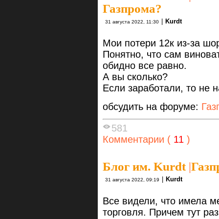
Газпрома?
|
Kurdt
31 августа 2022, 11:30
Мои потери 12к из-за шо
Понятно, что сам виноват
обидно все равно.
А вы сколько?
Если заработали, то не 
обсудить на форуме:
Газ
581
Комментарии (
11
)
Блог им. Kurdt
|
Газп
|
Kurdt
31 августа 2022, 09:19
Все видели, что имела 
торговля. Причем тут раз