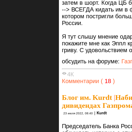
затем в шорт. Когда ЦБ 
--> ВСЕГДА кидать им в
котором постригли больш
России.
Я тут слышу мнение одар
покажите мне как Эппл кр
гриву. С удовольствием 
обсудить на форуме:
Газ
4К
Комментарии (
18
)
Блог им. Kurdt
|
Наби
дивидендах Газпром
|
Kurdt
23 июля 2022, 08:40
Председатель Банка Рос