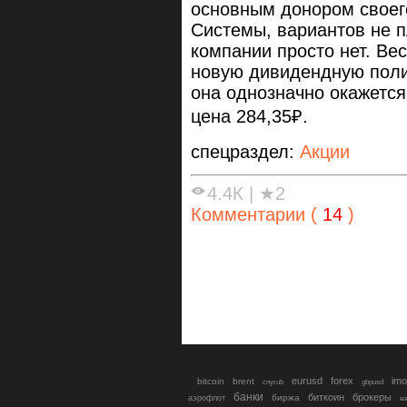
основным донором своег
Системы, вариантов не п
компании просто нет. Ве
новую дивидендную поли
она однозначно окажется
цена 284,35₽.
спецраздел:
Акции
4.4К
|
★2
Комментарии (
14
)
eurusd
forex
imo
bitcoin
brent
cnyrub
gbpusd
банки
биткоин
брокеры
биржа
аэрофлот
в