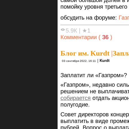
помойку уровня третьего
обсудить на форуме:
Газ
5.9К
|
★1
Комментарии (
36
)
Блог им. Kurdt
|
Запл
|
Kurdt
03 сентября 2022, 16:11
Заплатит ли «Газпром»?
«Газпром», недавно сил
решением не выплачиват
собирается
отдать акцио
полугодие.
Совет директоров конце
выплатить в виде проме
рублей. Вопрос о выплат