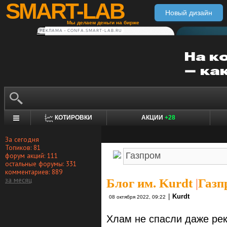
SMART-LAB
Новый дизайн
Мы делаем деньги на бирже
РЕКЛАМА • CONFA.SMART-LAB.RU
КОТИРОВКИ
АКЦИИ
+28
За сегодня
Топиков: 81
форум акций: 111
остальные форумы: 331
комментариев: 889
за месяц
Блог им. Kurdt
|
Газп
|
Kurdt
08 октября 2022, 09:22
Хлам не спасли даже ре