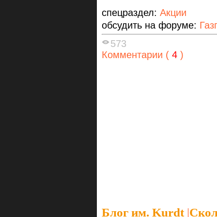
спецраздел:
Акции
обсудить на форуме:
Газ
573
Комментарии (
4
)
Блог им. Kurdt
|
Скол