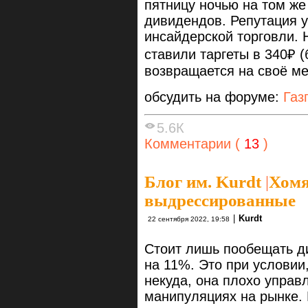
пятницу ночью на том же
дивидендов. Репутация у
инсайдерской торговли. 
ставили таргеты в 340₽ (
возвращается на своё ме
обсудить на форуме:
Газ
5.6К
Комментарии (
13
)
Блог им. Kurdt
|
Хомя
выдрессированные
|
Kurdt
22 сентября 2022, 19:58
Стоит лишь пообещать д
на 11%. Это при условии
некуда, она плохо управ
манипуляциях на рынке. 