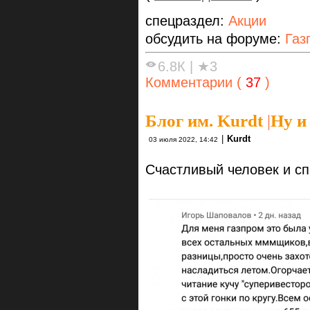
спецраздел:
Акции
обсудить на форуме:
Газ
6.8К
|
★3
Комментарии (
37
)
Блог им. Kurdt
|
Ну и
|
Kurdt
03 июля 2022, 14:42
Счастливый человек и сп