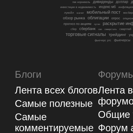
дивиденды
доллар
д
гмк норникель
индекс мб
инфляция
инвестиции в недвижимость
мобильный пост
лукойл
мосбир
магнит
облигации
обзор рынка
опрос
опцио
раскрытие ин
прогноз по акциям
путин
сбербанк
сбер
северсталь
смартлаб
сво
торговые сигналы
трейдинг
ук
фьючерсы
фьючерс ртс
Блоги
Форум
Лента всех блогов
Лента 
форум
Самые полезные
Общие
Самые
комментируемые
Форум 