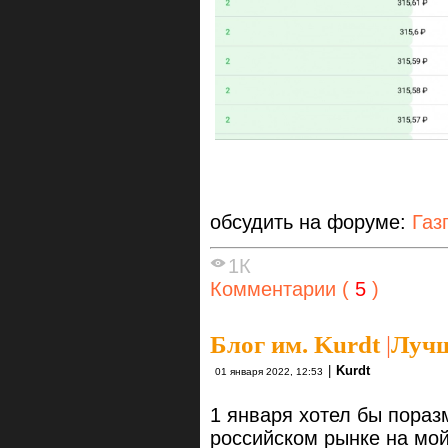
обсудить на форуме:
Газ
1К
Комментарии (
5
)
Блог им. Kurdt
|
Лучш
|
Kurdt
01 января 2022, 12:53
1 января хотел бы пораз
российском рынке на мой