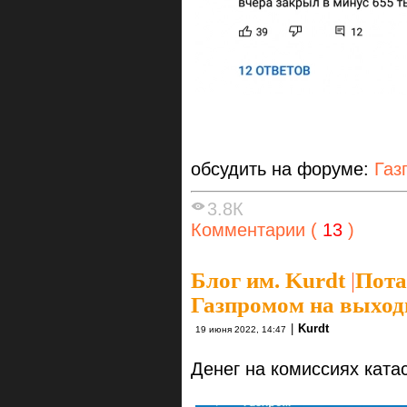
обсудить на форуме:
Газ
3.8К
Комментарии (
13
)
Блог им. Kurdt
|
Пота
Газпромом на выхо
|
Kurdt
19 июня 2022, 14:47
Денег на комиссиях ката