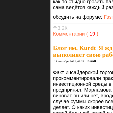
как-то стыдно грозить п
сама ведётся каждый раз
обсудить на форуме:
Газ
3.2К
Комментарии (
19
)
Блог им. Kurdt
|
Я жд
выполняет свою раб
|
Kurdt
13 сентября 2022, 09:27
Факт инсайдерской торго
прокомментировали прак
инвестиционной среды в 
предпринял. Марламова с
виноват он или нет, вро
случае суммы скорее все
делает. О каких инвести
самой большой долей в 