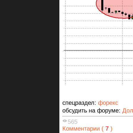
спецраздел:
форекс
обсудить на форуме:
Дол
565
Комментарии (
7
)