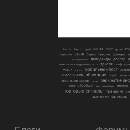
eurusd
forex
imo
bitcoin
brent
cnyrub
gbpusd
банки
биткоин
брокеры
биржа
аэрофлот
в
дивиденды
доллар
д
гмк норникель
индекс мб
инфляция
инвестиции в недвижимость
мобильный пост
лукойл
мосбир
магнит
облигации
обзор рынка
опрос
опцио
раскрытие ин
прогноз по акциям
путин
сбербанк
сбер
северсталь
смартлаб
сво
торговые сигналы
трейдинг
ук
фьючерсы
фьючерс ртс