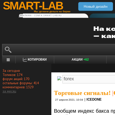
SMART-LAB
Новый дизайн
Мы делаем деньги на бирже
РЕКЛАМА • CONFA.SMART-LAB.RU
КОТИРОВКИ
АКЦИИ
+62
За сегодня
Топиков: 174
форум акций: 170
остальные форумы: 414
комментариев: 1329
за месяц
Торговые сигналы!
|
|
ICEDONE
27 апреля 2021, 10:04
Вообщем индекс бакса пр