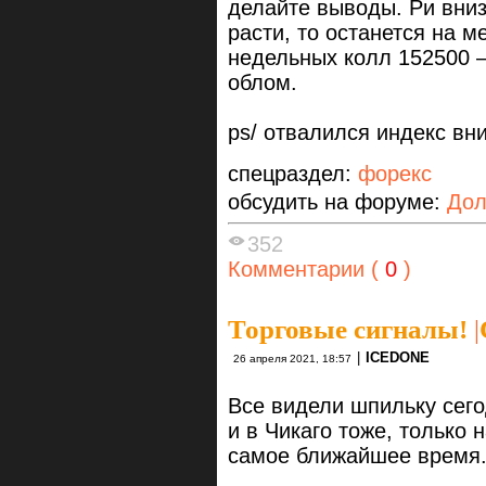
делайте выводы. Ри вниз
расти, то останется на 
недельных колл 152500 
облом.
ps/ отвалился индекс в
спецраздел:
форекс
обсудить на форуме:
Дол
352
Комментарии (
0
)
Торговые сигналы!
|
|
ICEDONE
26 апреля 2021, 18:57
Все видели шпильку сего
и в Чикаго тоже, только 
самое ближайшее время