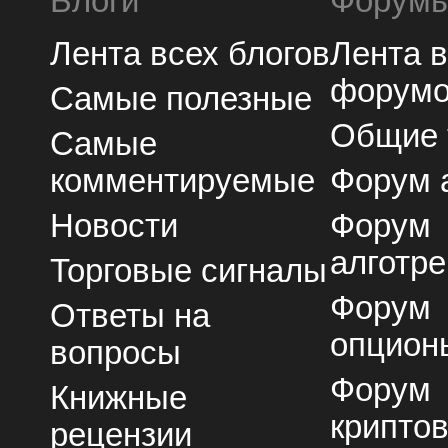
Блоги
Форум
Лента всех блогов
Лента 
форум
Самые полезные
Общие
Самые
комментируемые
Форум 
Новости
Форум
алготре
Торговые сигналы
Форум
Ответы на
опцион
вопросы
Форум
Книжные
крипто
рецензии