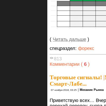
(
Читать дальше
)
спецраздел:
форекс
813
Комментарии (
6
)
Торговые сигналы!
|
Смарт-Лабе...
|
Механик Рынка
07 ноября 2018, 03:25
Приветствую всех… Вчер
перехай-перелоу, снова