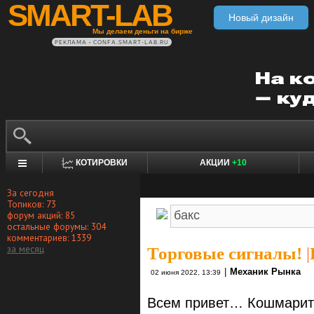
SMART-LAB
Новый дизайн
Мы делаем деньги на бирже
РЕКЛАМА • CONFA.SMART-LAB.RU
КОТИРОВКИ
АКЦИИ
+10
За сегодня
Топиков: 73
форум акций: 85
остальные форумы: 304
комментариев: 1339
за месяц
Торговые сигналы!
|
|
Механик Рынка
02 июня 2022, 13:39
Всем привет… Кошмарить