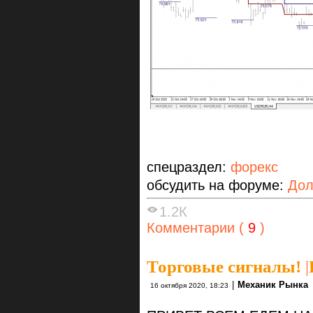
спецраздел:
форекс
обсудить на форуме:
Дол
1.2К
Комментарии (
9
)
Торговые сигналы!
|
|
Механик Рынка
16 октября 2020, 18:23