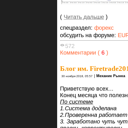
(
Читать дальше
)
спецраздел:
форекс
обсудить на форуме:
EU
572
Комментарии (
6
)
Блог им. Firetrade20
|
Механик Рынка
30 ноября 2018, 05:57
Приветствую всех...
Конец месяца что полезно
По системе
1.Система доделана
2.Проверенна работает
3. Заработано чуть чут
правки, корректировки...