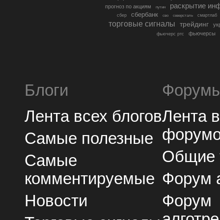
раскрытие ин
прогноз по акциям
путин
сбербанк
сбер
северсталь
смартлаб
сво
торговые сигналы
трейдинг
ук
фьючерсы
фьючерс ртс
Блоги
Форум
Лента всех блогов
Лента 
форум
Самые полезные
Общие
Самые
комментируемые
Форум 
Новости
Форум
алготре