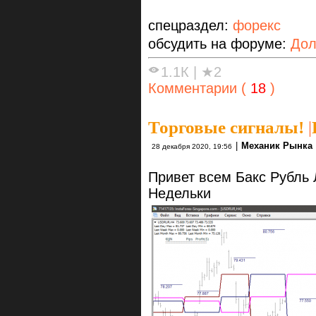
спецраздел:
форекс
обсудить на форуме:
Дол
1.1К
|
★2
Комментарии (
18
)
Торговые сигналы!
|
|
Механик Рынка
28 декабря 2020, 19:56
Привет всем Бакс Рубль 
Недельки