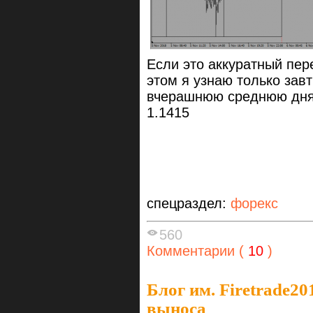
Если это аккуратный пер
этом я узнаю только зав
вчерашнюю среднюю дн
1.1415
спецраздел:
форекс
560
Комментарии (
10
)
Блог им. Firetrade20
выноса