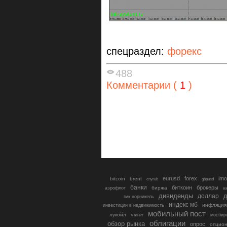
спецраздел:
форекс
488
Комментарии (
1
)
eurusd
forex
imo
bitcoin
brent
cnyrub
gbpusd
банки
биткоин
брокеры
биржа
аэрофлот
в
дивиденды
доллар
д
гмк норникель
индекс мб
инфляция
инвестиции в недвижимость
мобильный пост
лукойл
мосбир
магнит
облигации
обзор рынка
опрос
опцио