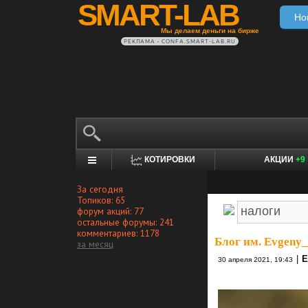
SMART-LAB
Но
Мы делаем деньги на бирже
РЕКЛАМА • CONFA.SMART-LAB.RU
КОТИРОВКИ
АКЦИИ
+9
За сегодня
Топиков: 65
форум акций: 77
остальные форумы: 241
комментариев: 1178
Блог им. Evgeny
за месяц
|
Е
30 апреля 2021, 19:43