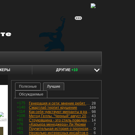
КЕРЫ
ДРУГИЕ
+10
Полезные
Лучшие
Обсуждаемые
+175
Генерация и сети: мнение ребят из индустрии
28
+140
Смартлаб терпит крушение
169
+114
Как себя чувствуют мигранты в раю, в который они так стремились
98
+106
Метод Геллы. "Черный" август 2026 - быть или не быть?
43
+81
Струковщина - это стиль поведения, известный всем в секторе золотодобычи.
14
+76
«Карьера менеджера» Ли Якокки
7
+61
Поучительная история о прогнозировании
0
+55
Несколько интересных инсайтов по "Озону"
6