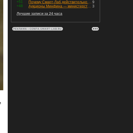
+51
Почему Смарт-Лаб действительно протух
9
+48
Аукционы Минфина — министерство всё ещё не придумало "лекарство" для рынка ОФЗ. Ликвидности банкам не хватает это по РЕПО аукционам!
3
Лучшие записи за 24 часа
РЕКЛАМА • CONFA.SMART-LAB.RU
и