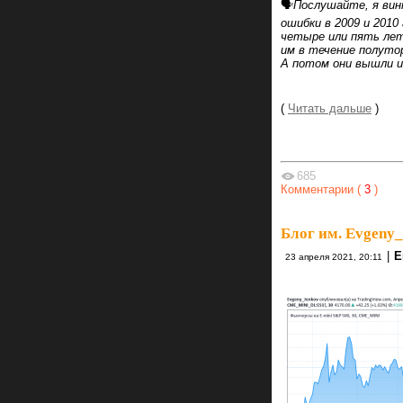
🗣
Послушайте, я вин
ошибки в 2009 и 2010
четыре или пять лет
им в течение полуто
А потом они вышли и
(
Читать дальше
)
685
Комментарии (
3
)
Блог им. Evgeny
|
Е
23 апреля 2021, 20:11