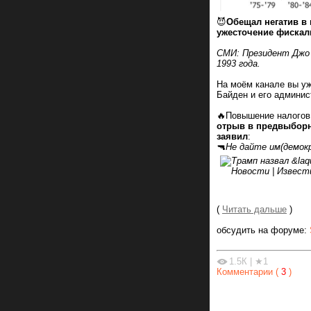
😈
Обещал негатив в
ужесточение фискал
СМИ: Президент Джо 
1993 года.
На моём канале вы уж
Байден и его админис
🔥Повышение налогов
отрыв в предвыборны
заявил
:
🔫
Не дайте им(демок
(
Читать дальше
)
обсудить на форуме:
1.5К
|
★1
Комментарии (
3
)