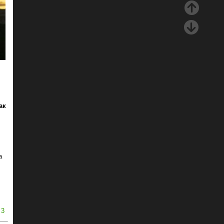
ак
а
3