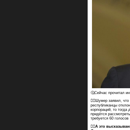
🤔Сейчас прочитал ин
👉🏻Шумер заявил, чт
республиканцы отклон
корпораций, то тогда
придётся рассмотреть
требуется 60 голосов 
☝🏻
А это высказыван