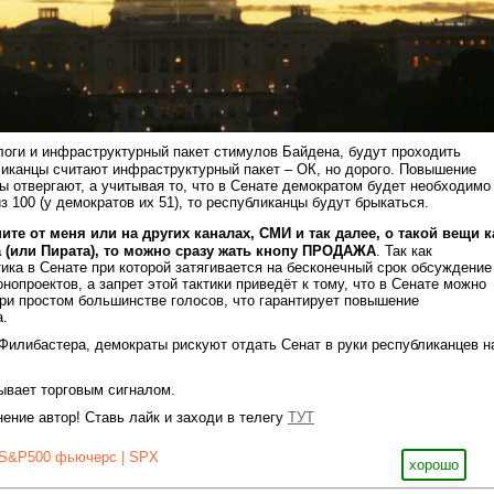
логи и инфраструктурный пакет стимулов Байдена, будут проходить
иканцы считают инфраструктурный пакет – ОК, но дорого. Повышение
ы отвергают, а учитывая то, что в Сенате демократом будет необходимо
з 100 (у демократов их 51), то республиканцы будут брыкаться.
те от меня или на других каналах, СМИ и так далее, о такой вещи к
 (или Пирата), то можно сразу жать кнопу ПРОДАЖА
. Так как
тика в Сенате при которой затягивается на бесконечный срок обсуждение
нопроектов, а запрет этой тактики приведёт к тому, что в Сенате можно
при простом большинстве голосов, что гарантирует повышение
а.
Филибастера, демократы рискуют отдать Сенат в руки республиканцев н
ывает торговым сигналом.
нение автор! Ставь лайк и заходи в телегу
ТУТ
S&P500 фьючерс | SPX
хорошо