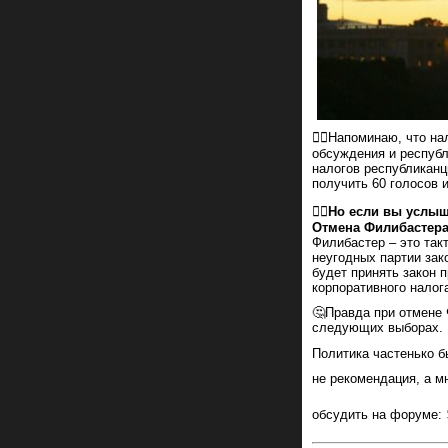
☝🏻Напоминаю, что на
обсуждения и республ
налогов республиканц
получить 60 голосов и
👉🏻
Но если вы услыши
Отмена Филибастера
Филибастер – это так
неугодных партии зако
будет принять закон 
корпоративного налог
🤔Правда при отмене 
следующих выборах.
Политика частенько б
не рекомендация, а м
обсудить на форуме: