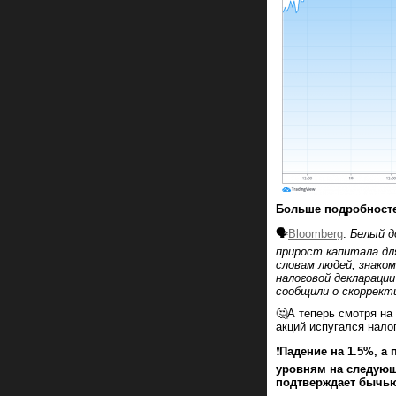
Больше подробностей
🗣
Bloomberg
:
Белый д
прирост капитала для
словам людей, знако
налоговой декларации
сообщили о скорректи
🤔А теперь смотря на
акций испугался нало
❗️
Падение на 1.5%, а
уровням на следующи
подтверждает бычью