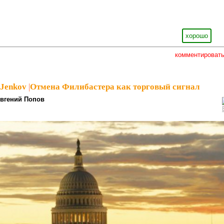
хорошо
комментироват
_Jenkov
|
Отмена Филибастера как торговый сигнал
вгений Попов