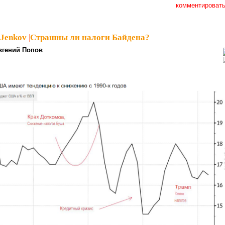
комментироват
_Jenkov
|
Страшны ли налоги Байдена?
вгений Попов