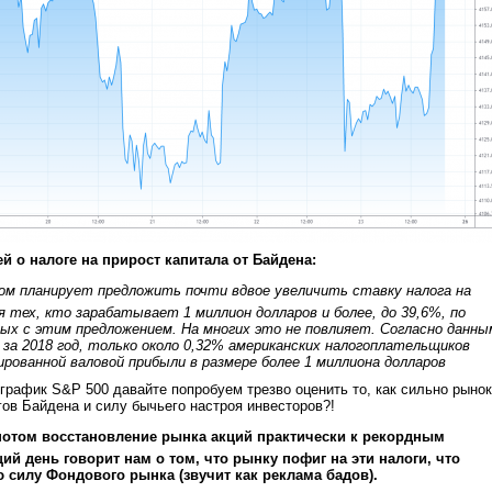
 о налоге на прирост капитала от Байдена:
ом планирует предложить почти вдвое увеличить ставку налога на
 тех, кто зарабатывает 1 миллион долларов и более, до 39,6%, по
мых с этим предложением. На многих это не повлияет. Согласно данны
 за 2018 год, только около 0,32% американских налогоплательщиков
рованной валовой прибыли в размере более 1 миллиона долларов
 график S&P 500 давайте попробуем трезво оценить то, как сильно рынок
гов Байдена и силу бычьего настроя инвесторов?!
 потом восстановление рынка акций практически к рекордным
й день говорит нам о том, что рынку пофиг на эти налоги, что
 силу Фондового рынка (звучит как реклама бадов).