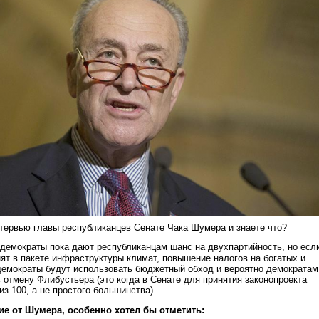
тервью главы республиканцев Сенате Чака Шумера и знаете что?
о демократы пока дают республиканцам шанс на двухпартийность, но есл
ят в пакете инфраструктуры климат, повышение налогов на богатых и
 демократы будут использовать бюджетный обход и вероятно демократам
 отмену Флибустьера (это когда в Сенате для принятия законопроекта
из 100, а не простого большинства).
ие от Шумера, особенно хотел бы отметить: